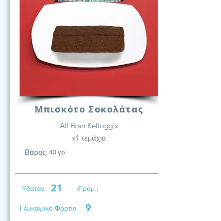
Μπισκότο Σοκολάτας
All Bran Kellogg's
x1 τεμάχιο
Βάρος:
40 γρ.
21
Υδατάν.
(Γραμ.)
9
Γλυκαιμικό Φορτίο