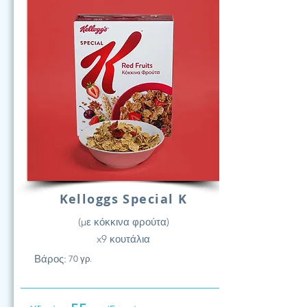
Kelloggs Special K
(με κόκκινα φρούτα)
x9 κουτάλια
Βάρος:
70 γρ.