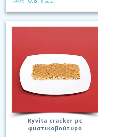
0.8
Λίπος
(Γραμ.)
Ryvita cracker με
φυστικοβούτυρο