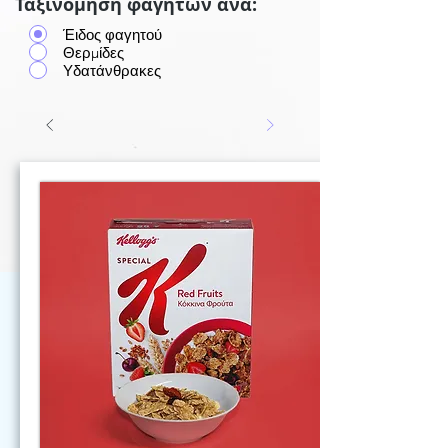
Ταξινόμηση φαγητών ανά:
Έιδος φαγητού
Θερμίδες
Υδατάνθρακες