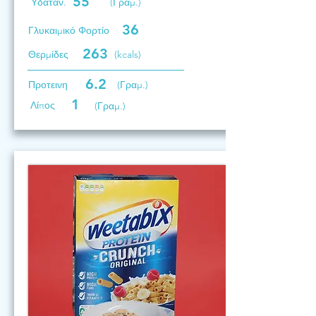
55
Υδατάν.
(Γραμ.)
36
Γλυκαιμικό Φορτίο
263
Θερμίδες
(kcals)
6.2
Προτεινη
(Γραμ.)
1
Λίπος
(Γραμ.)