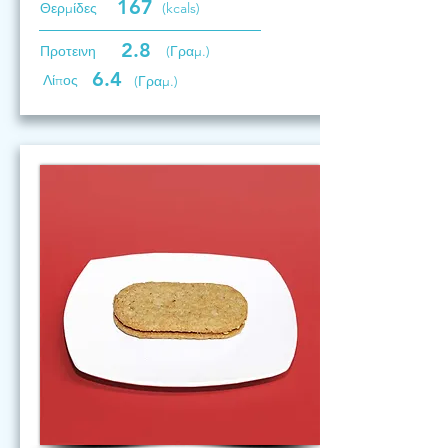
167
Θερμίδες
(kcals)
2.8
Προτεινη
(Γραμ.)
6.4
Λίπος
(Γραμ.)