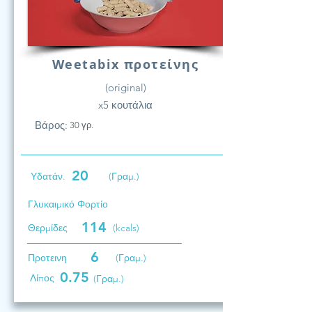
Weetabix προτείνης
(original)
x5 κουτάλια
Βάρος:
30 γρ.
20
Υδατάν.
(Γραμ.)
Γλυκαιμικό Φορτίο
114
Θερμίδες
(kcals)
6
Προτεινη
(Γραμ.)
0.75
Λίπος
(Γραμ.)