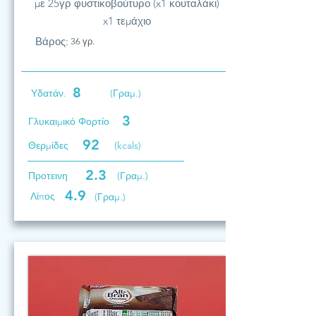
με 25γρ φυστικοβούτυρο (x1 κουταλάκι)
x1 τεμάχιο
Βάρος:
36 γρ.
8
Υδατάν.
(Γραμ.)
3
Γλυκαιμικό Φορτίο
92
Θερμίδες
(kcals)
2.3
Προτεινη
(Γραμ.)
4.9
Λίπος
(Γραμ.)