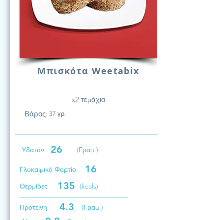
Μπισκότα Weetabix
x2 τεμάχια
Βάρος:
37 γρ.
26
Υδατάν.
(Γραμ.)
16
Γλυκαιμικό Φορτίο
135
Θερμίδες
(kcals)
4.3
Προτεινη
(Γραμ.)