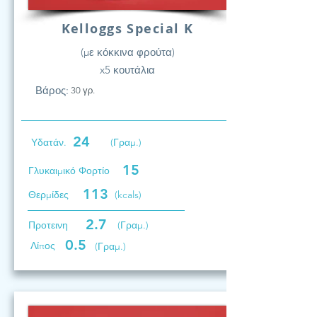
Kelloggs Special K
(με κόκκινα φρούτα)
x5 κουτάλια
Βάρος:
30 γρ.
24
Υδατάν.
(Γραμ.)
15
Γλυκαιμικό Φορτίο
113
Θερμίδες
(kcals)
2.7
Προτεινη
(Γραμ.)
0.5
Λίπος
(Γραμ.)