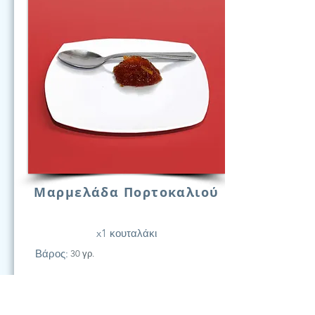
Μαρμελάδα Πορτοκαλιού
x1 κουταλάκι
Βάρος:
30 γρ.
21
Υδατάν.
(Γραμ.)