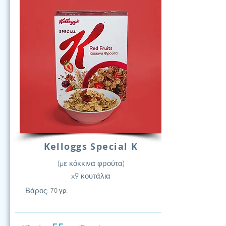
Kelloggs Special K
(με κόκκινα φρούτα)
x9 κουτάλια
Βάρος:
70 γρ.