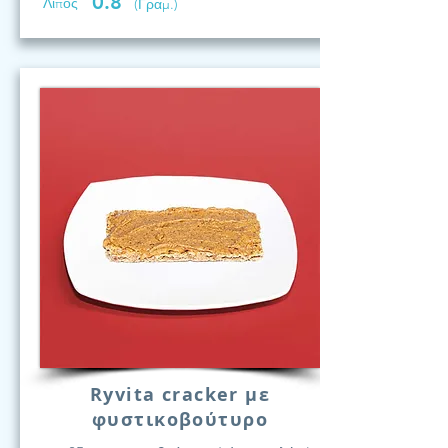
0.8
Λίπος
(Γραμ.)
Ryvita cracker με
φυστικοβούτυρο