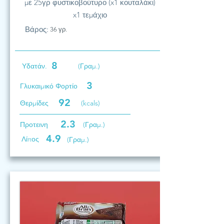
με 25γρ φυστικοβούτυρο (x1 κουταλάκι)
x1 τεμάχιο
Βάρος:
36 γρ.
8
Υδατάν.
(Γραμ.)
3
Γλυκαιμικό Φορτίο
92
Θερμίδες
(kcals)
2.3
Προτεινη
(Γραμ.)
4.9
Λίπος
(Γραμ.)