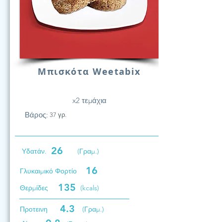
Μπισκότα Weetabix
x2 τεμάχια
Βάρος:
37 γρ.
26
Υδατάν.
(Γραμ.)
16
Γλυκαιμικό Φορτίο
135
Θερμίδες
(kcals)
4.3
Προτεινη
(Γραμ.)