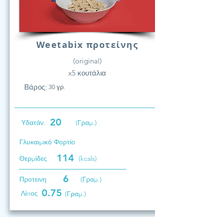
Weetabix προτείνης
(original)
x5 κουτάλια
Βάρος:
30 γρ.
20
Υδατάν.
(Γραμ.)
Γλυκαιμικό Φορτίο
114
Θερμίδες
(kcals)
6
Προτεινη
(Γραμ.)
0.75
Λίπος
(Γραμ.)