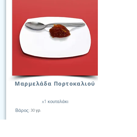
Μαρμελάδα Πορτοκαλιού
x1 κουταλάκι
Βάρος:
30 γρ.
21
Υδατάν.
(Γραμ.)