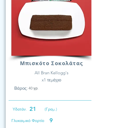
Μπισκότο Σοκολάτας
All Bran Kellogg's
x1 τεμάχιο
Βάρος:
40 γρ.
21
Υδατάν.
(Γραμ.)
9
Γλυκαιμικό Φορτίο