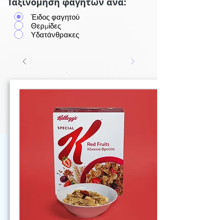
Ταξινόμηση φαγητών ανά:
Έιδος φαγητού
Θερμίδες
Υδατάνθρακες