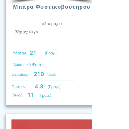
Μπάρα Φυστικοβούτηρου
x1 τεμάχιο
Βάρος:
40 γρ.
21
Υδατάν.
(Γραμ.)
Γλυκαιμικό Φορτίο
210
Θερμίδες
(kcals)
4.8
Προτεινη
(Γραμ.)
11
Λίπος
(Γραμ.)