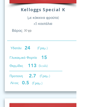
Kelloggs Special K
(με κόκκινα φρούτα)
x5 κουτάλια
Βάρος:
30 γρ.
24
Υδατάν.
(Γραμ.)
15
Γλυκαιμικό Φορτίο
113
Θερμίδες
(kcals)
2.7
Προτεινη
(Γραμ.)
0.5
Λίπος
(Γραμ.)