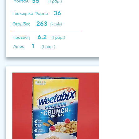
55
Υδατάν.
(Γραμ.)
36
Γλυκαιμικό Φορτίο
263
Θερμίδες
(kcals)
6.2
Προτεινη
(Γραμ.)
1
Λίπος
(Γραμ.)