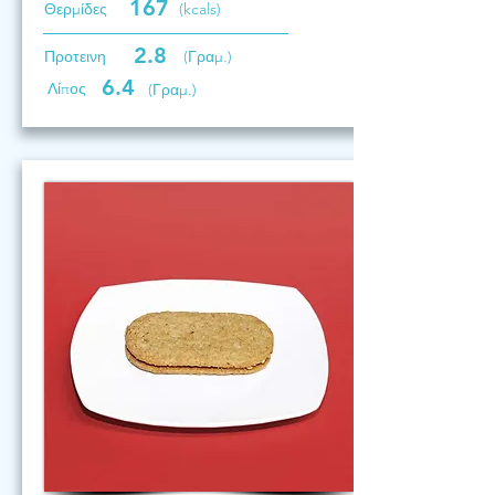
167
Θερμίδες
(kcals)
2.8
Προτεινη
(Γραμ.)
6.4
Λίπος
(Γραμ.)