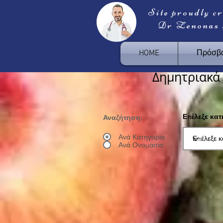
Site proudly c
Dr Zenonas
HOME
Πρόσβα
Δημητριακά
Επέλεξε κα
Αναζήτηση:
Ανά Κατηγορία
Ανά Ονομασία