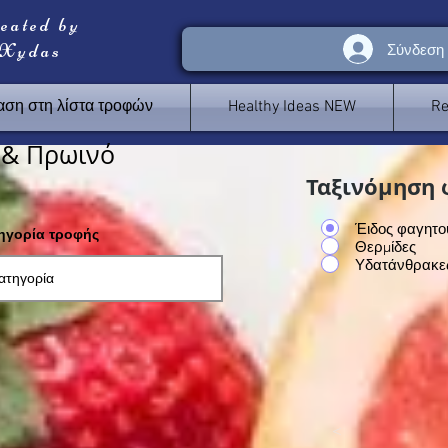
reated by
 Xydas
Σύνδεση
ση στη λίστα τροφών
Healthy Ideas NEW
Re
 & Πρωινό
Ταξινόμηση 
Έιδος φαγητο
τηγορία τροφής
Θερμίδες
Υδατάνθρακε
<