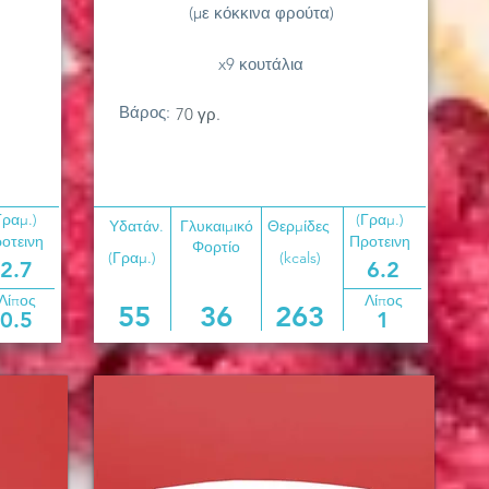
(με κόκκινα φρούτα)
x9 κουτάλια
Βάρος:
70 γρ.
Γραμ.)
(Γραμ.)
Υδατάν.
Γλυκαιμικό
Θερμίδες
οτεινη
Προτεινη
Φορτίο
(Γραμ.)
(kcals)
2.7
6.2
Λίπος
Λίπος
55
36
263
0.5
1