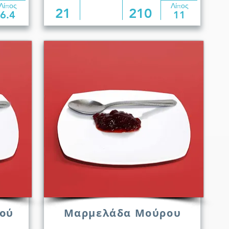
Λίπος
Λίπος
21
210
6.4
11
ού
Μαρμελάδα Μούρου