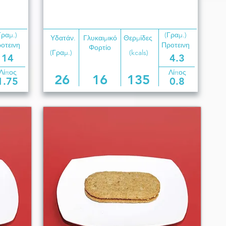
Γραμ.)
(Γραμ.)
Υδατάν.
Γλυκαιμικό
Θερμίδες
οτεινη
Προτεινη
Φορτίο
(Γραμ.)
(kcals)
14
4.3
Λίπος
Λίπος
26
16
135
1.75
0.8