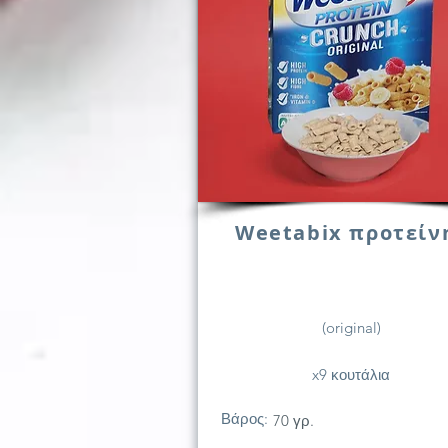
Weetabix προτείν
(original)
x9 κουτάλια
Βάρος:
70 γρ.