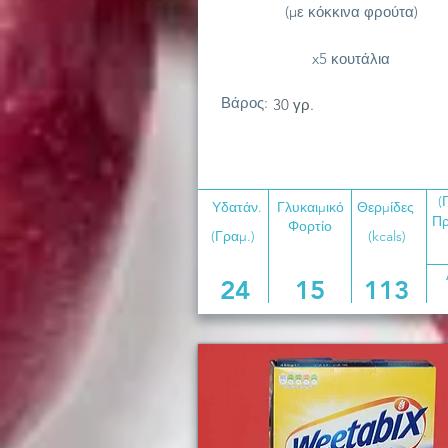
(με κόκκινα φρούτα)
x5 κουτάλια
Βάρος:
30 γρ.
(
Υδατάν.
Γλυκαιμικό
Θερμίδες
Πρ
Φορτίο
(Γραμ.)
(kcals)
24
15
113