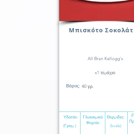
Μπισκότο Σοκολάτ
All Bran Kellogg's
x1 τεμάχιο
Βάρος:
40 γρ.
(
Υδατάν.
Γλυκαιμικό
Θερμίδες
Πρ
Φορτίο
(Γραμ.)
(kcals)