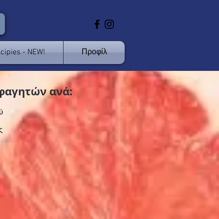
cipies - NEW!
Προφίλ
φαγητών ανά:
ύ
ς
>