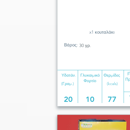
x1 κουταλάκι
Βάρος:
30 γρ.
(
Υδατάν.
Γλυκαιμικό
Θερμίδες
Πρ
Φορτίο
(Γραμ.)
(kcals)
20
10
77