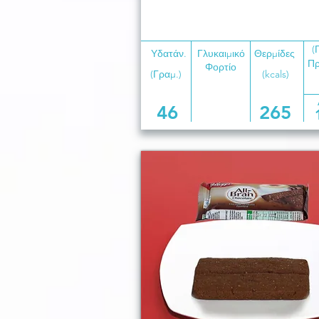
(
Υδατάν.
Γλυκαιμικό
Θερμίδες
Πρ
Φορτίο
(Γραμ.)
(kcals)
46
265