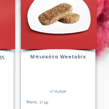
ης
Μπισκότα Weetabix
x2 τεμάχια
Βάρος:
37 γρ.