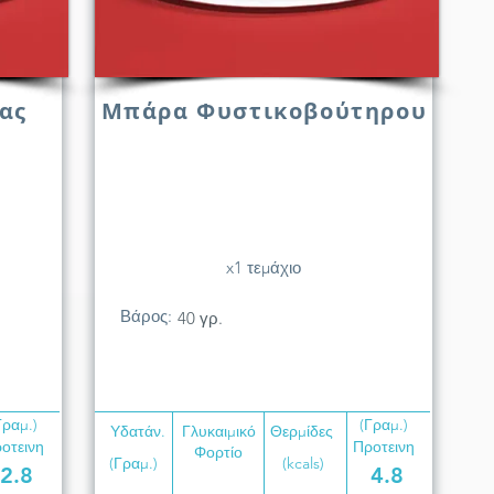
ας
Μπάρα Φυστικοβούτηρου
x1 τεμάχιο
Βάρος:
40 γρ.
Γραμ.)
(Γραμ.)
Υδατάν.
Γλυκαιμικό
Θερμίδες
οτεινη
Προτεινη
Φορτίο
(Γραμ.)
(kcals)
2.8
4.8