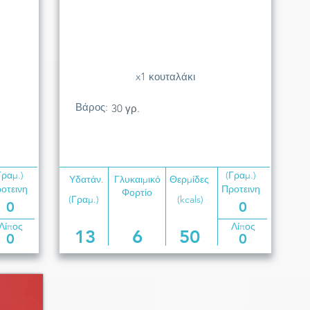
x1 κουταλάκι
Βάρος:
30 γρ.
Γραμ.)
(Γραμ.)
Υδατάν.
Γλυκαιμικό
Θερμίδες
οτεινη
Προτεινη
Φορτίο
(Γραμ.)
(kcals)
0
0
Λίπος
Λίπος
13
6
50
0
0