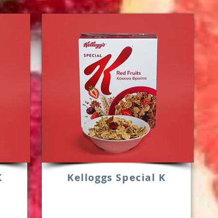
K
Kelloggs Special K