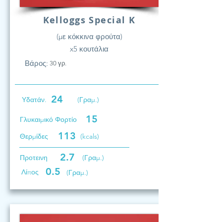
Kelloggs Special K
(με κόκκινα φρούτα)
x5 κουτάλια
Βάρος:
30 γρ.
24
Υδατάν.
(Γραμ.)
15
Γλυκαιμικό Φορτίο
113
Θερμίδες
(kcals)
2.7
Προτεινη
(Γραμ.)
0.5
Λίπος
(Γραμ.)