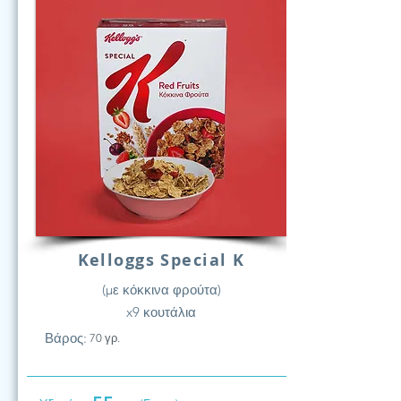
Kelloggs Special K
(με κόκκινα φρούτα)
x9 κουτάλια
Βάρος:
70 γρ.