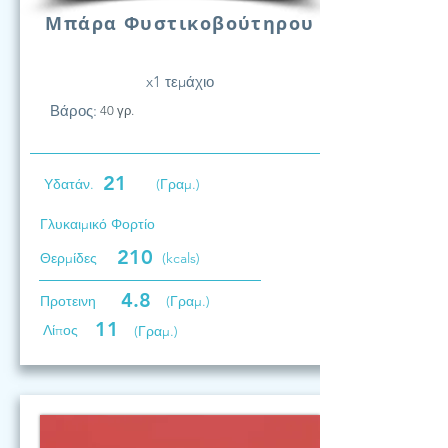
Μπάρα Φυστικοβούτηρου
x1 τεμάχιο
Βάρος:
40 γρ.
21
Υδατάν.
(Γραμ.)
Γλυκαιμικό Φορτίο
210
Θερμίδες
(kcals)
4.8
Προτεινη
(Γραμ.)
11
Λίπος
(Γραμ.)