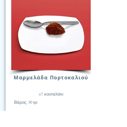
Μαρμελάδα Πορτοκαλιού
x1 κουταλάκι
Βάρος:
30 γρ.
21
Υδατάν.
(Γραμ.)