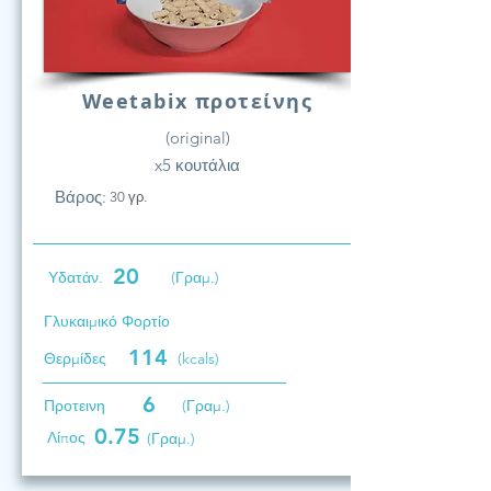
Weetabix προτείνης
(original)
x5 κουτάλια
Βάρος:
30 γρ.
20
Υδατάν.
(Γραμ.)
Γλυκαιμικό Φορτίο
114
Θερμίδες
(kcals)
6
Προτεινη
(Γραμ.)
0.75
Λίπος
(Γραμ.)