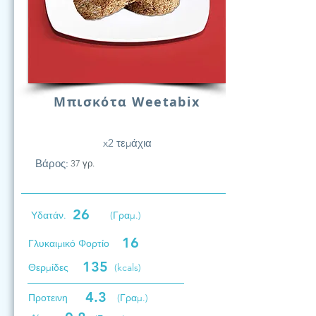
Μπισκότα Weetabix
x2 τεμάχια
Βάρος:
37 γρ.
26
Υδατάν.
(Γραμ.)
16
Γλυκαιμικό Φορτίο
135
Θερμίδες
(kcals)
4.3
Προτεινη
(Γραμ.)