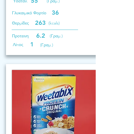
55
Υδατάν.
(Γραμ.)
36
Γλυκαιμικό Φορτίο
263
Θερμίδες
(kcals)
6.2
Προτεινη
(Γραμ.)
1
Λίπος
(Γραμ.)