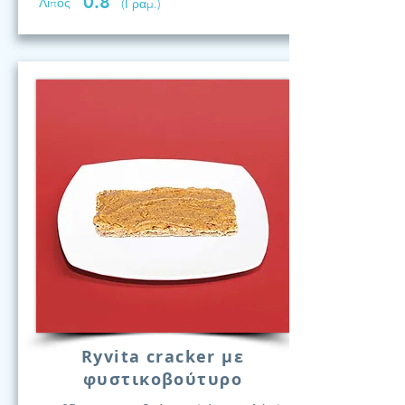
0.8
Λίπος
(Γραμ.)
Ryvita cracker με
φυστικοβούτυρο