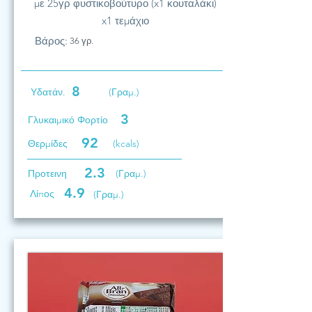
με 25γρ φυστικοβούτυρο (x1 κουταλάκι)
x1 τεμάχιο
Βάρος:
36 γρ.
8
Υδατάν.
(Γραμ.)
3
Γλυκαιμικό Φορτίο
92
Θερμίδες
(kcals)
2.3
Προτεινη
(Γραμ.)
4.9
Λίπος
(Γραμ.)