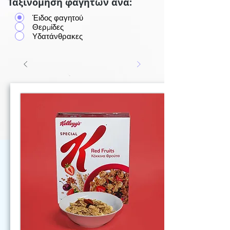
Ταξινόμηση φαγητών ανά:
Έιδος φαγητού
Θερμίδες
Υδατάνθρακες