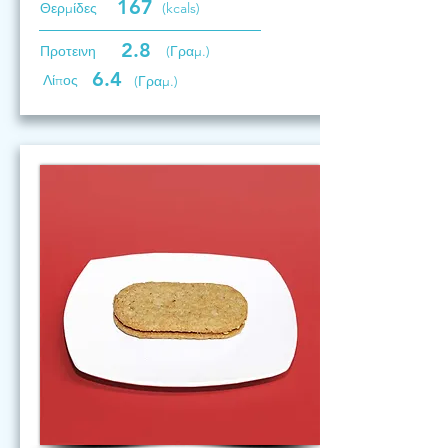
167
Θερμίδες
(kcals)
2.8
Προτεινη
(Γραμ.)
6.4
Λίπος
(Γραμ.)