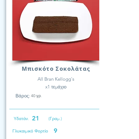
Μπισκότο Σοκολάτας
All Bran Kellogg's
x1 τεμάχιο
Βάρος:
40 γρ.
21
Υδατάν.
(Γραμ.)
9
Γλυκαιμικό Φορτίο