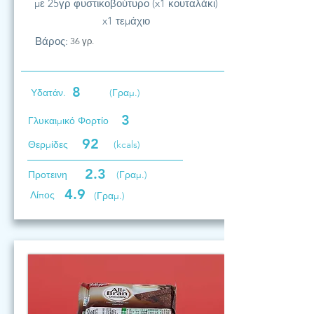
με 25γρ φυστικοβούτυρο (x1 κουταλάκι)
x1 τεμάχιο
Βάρος:
36 γρ.
8
Υδατάν.
(Γραμ.)
3
Γλυκαιμικό Φορτίο
92
Θερμίδες
(kcals)
2.3
Προτεινη
(Γραμ.)
4.9
Λίπος
(Γραμ.)