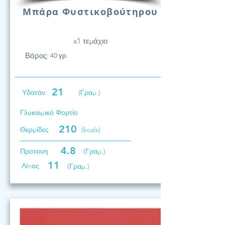
Μπάρα Φυστικοβούτηρου
x1 τεμάχιο
Βάρος:
40 γρ.
21
Υδατάν.
(Γραμ.)
Γλυκαιμικό Φορτίο
210
Θερμίδες
(kcals)
4.8
Προτεινη
(Γραμ.)
11
Λίπος
(Γραμ.)