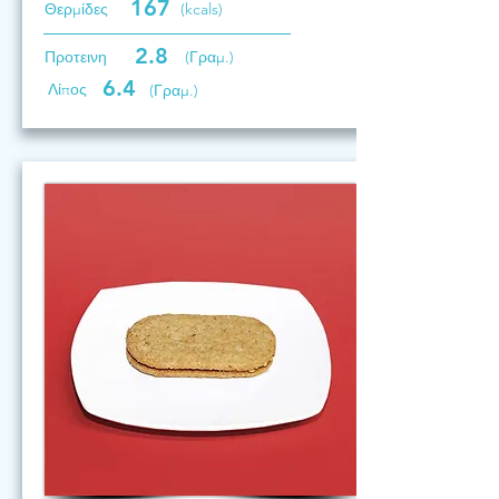
167
Θερμίδες
(kcals)
2.8
Προτεινη
(Γραμ.)
6.4
Λίπος
(Γραμ.)