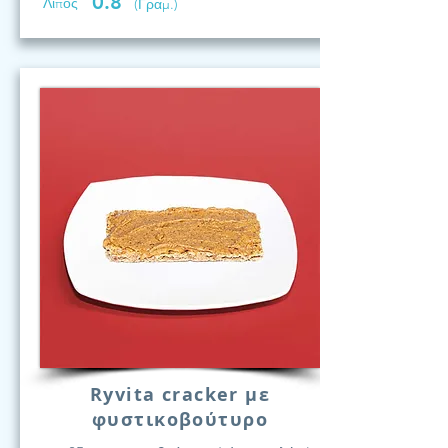
0.8
Λίπος
(Γραμ.)
Ryvita cracker με
φυστικοβούτυρο