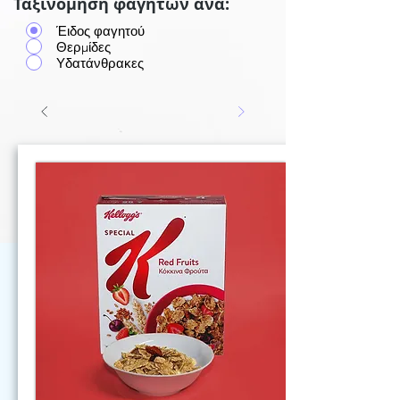
Ταξινόμηση φαγητών ανά:
Έιδος φαγητού
Θερμίδες
Υδατάνθρακες