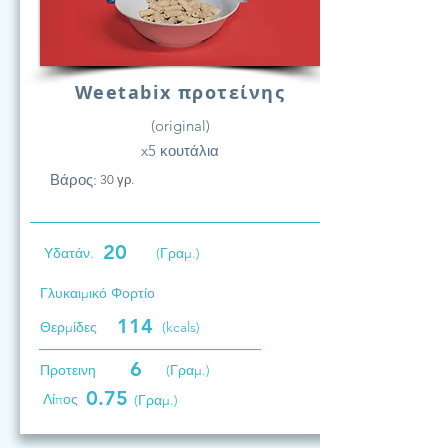
Weetabix προτείνης
(original)
x5 κουτάλια
Βάρος:
30 γρ.
20
Υδατάν.
(Γραμ.)
Γλυκαιμικό Φορτίο
114
Θερμίδες
(kcals)
6
Προτεινη
(Γραμ.)
0.75
Λίπος
(Γραμ.)