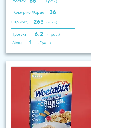
55
Υδατάν.
(Γραμ.)
36
Γλυκαιμικό Φορτίο
263
Θερμίδες
(kcals)
6.2
Προτεινη
(Γραμ.)
1
Λίπος
(Γραμ.)