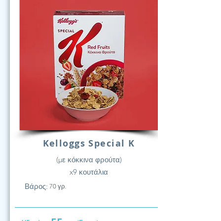
Kelloggs Special K
(με κόκκινα φρούτα)
x9 κουτάλια
Βάρος:
70 γρ.