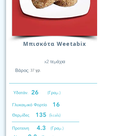
Μπισκότα Weetabix
x2 τεμάχια
Βάρος:
37 γρ.
26
Υδατάν.
(Γραμ.)
16
Γλυκαιμικό Φορτίο
135
Θερμίδες
(kcals)
4.3
Προτεινη
(Γραμ.)