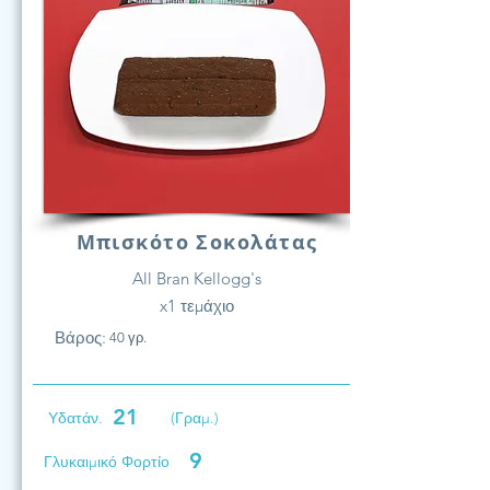
Μπισκότο Σοκολάτας
All Bran Kellogg's
x1 τεμάχιο
Βάρος:
40 γρ.
21
Υδατάν.
(Γραμ.)
9
Γλυκαιμικό Φορτίο