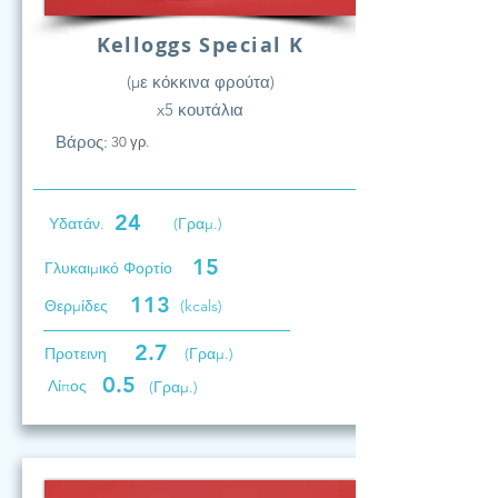
Kelloggs Special K
(με κόκκινα φρούτα)
x5 κουτάλια
Βάρος:
30 γρ.
24
Υδατάν.
(Γραμ.)
15
Γλυκαιμικό Φορτίο
113
Θερμίδες
(kcals)
2.7
Προτεινη
(Γραμ.)
0.5
Λίπος
(Γραμ.)