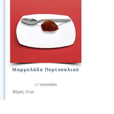
Μαρμελάδα Πορτοκαλιού
x1 κουταλάκι
Βάρος:
30 γρ.
21
Υδατάν.
(Γραμ.)