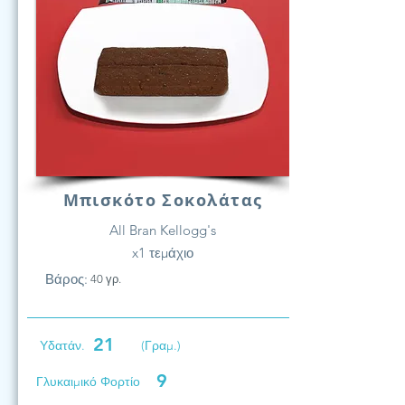
Μπισκότο Σοκολάτας
All Bran Kellogg's
x1 τεμάχιο
Βάρος:
40 γρ.
21
Υδατάν.
(Γραμ.)
9
Γλυκαιμικό Φορτίο