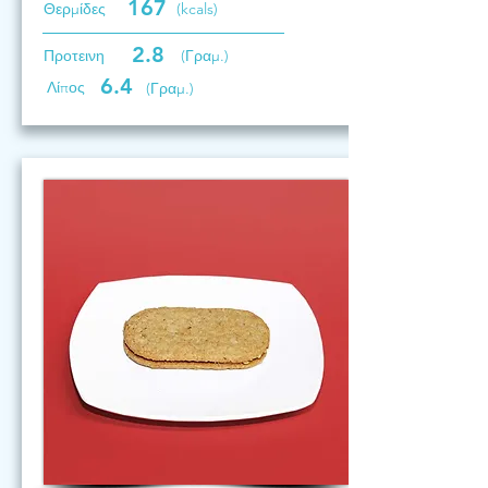
167
Θερμίδες
(kcals)
2.8
Προτεινη
(Γραμ.)
6.4
Λίπος
(Γραμ.)