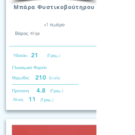
Μπάρα Φυστικοβούτηρου
x1 τεμάχιο
Βάρος:
40 γρ.
21
Υδατάν.
(Γραμ.)
Γλυκαιμικό Φορτίο
210
Θερμίδες
(kcals)
4.8
Προτεινη
(Γραμ.)
11
Λίπος
(Γραμ.)