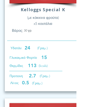
Kelloggs Special K
(με κόκκινα φρούτα)
x5 κουτάλια
Βάρος:
30 γρ.
24
Υδατάν.
(Γραμ.)
15
Γλυκαιμικό Φορτίο
113
Θερμίδες
(kcals)
2.7
Προτεινη
(Γραμ.)
0.5
Λίπος
(Γραμ.)