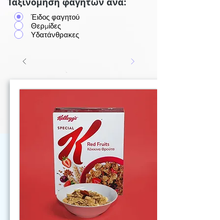
Ταξινόμηση φαγητών ανά:
Έιδος φαγητού
Θερμίδες
Υδατάνθρακες