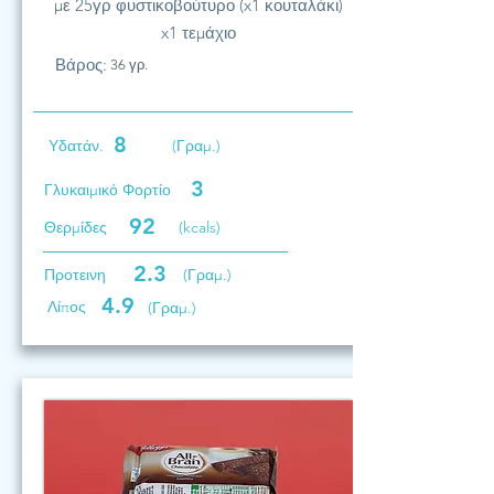
με 25γρ φυστικοβούτυρο (x1 κουταλάκι)
x1 τεμάχιο
Βάρος:
36 γρ.
8
Υδατάν.
(Γραμ.)
3
Γλυκαιμικό Φορτίο
92
Θερμίδες
(kcals)
2.3
Προτεινη
(Γραμ.)
4.9
Λίπος
(Γραμ.)