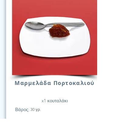
Μαρμελάδα Πορτοκαλιού
x1 κουταλάκι
Βάρος:
30 γρ.
21
Υδατάν.
(Γραμ.)