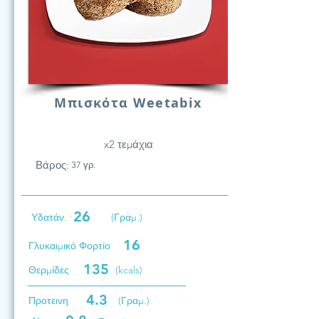
Μπισκότα Weetabix
x2 τεμάχια
Βάρος:
37 γρ.
26
Υδατάν.
(Γραμ.)
16
Γλυκαιμικό Φορτίο
135
Θερμίδες
(kcals)
4.3
Προτεινη
(Γραμ.)