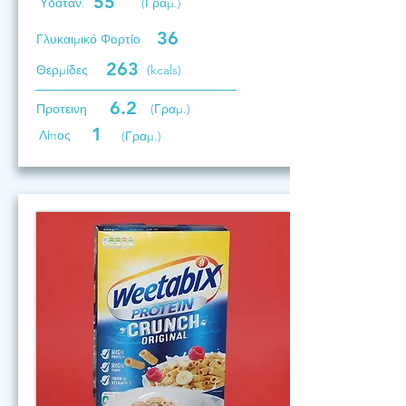
55
Υδατάν.
(Γραμ.)
36
Γλυκαιμικό Φορτίο
263
Θερμίδες
(kcals)
6.2
Προτεινη
(Γραμ.)
1
Λίπος
(Γραμ.)