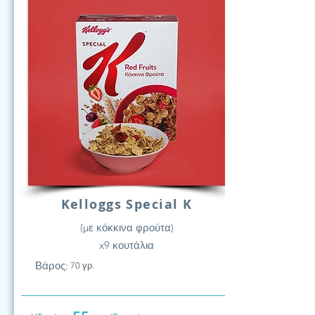
Kelloggs Special K
(με κόκκινα φρούτα)
x9 κουτάλια
Βάρος:
70 γρ.