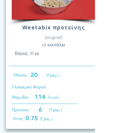
Weetabix προτείνης
(original)
x5 κουτάλια
Βάρος:
30 γρ.
20
Υδατάν.
(Γραμ.)
Γλυκαιμικό Φορτίο
114
Θερμίδες
(kcals)
6
Προτεινη
(Γραμ.)
0.75
Λίπος
(Γραμ.)