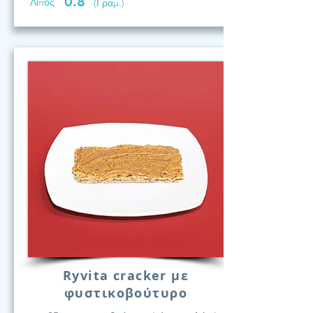
0.8
Λίπος
(Γραμ.)
Ryvita cracker με
φυστικοβούτυρο