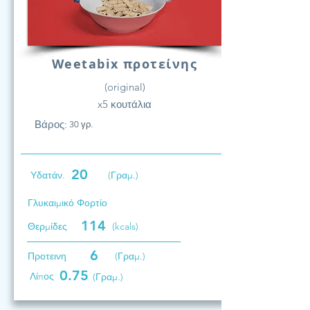
Weetabix προτείνης
(original)
x5 κουτάλια
Βάρος:
30 γρ.
20
Υδατάν.
(Γραμ.)
Γλυκαιμικό Φορτίο
114
Θερμίδες
(kcals)
6
Προτεινη
(Γραμ.)
0.75
Λίπος
(Γραμ.)