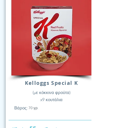
Kelloggs Special K
(με κόκκινα φρούτα)
x9 κουτάλια
Βάρος:
70 γρ.