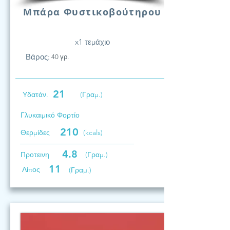
Μπάρα Φυστικοβούτηρου
x1 τεμάχιο
Βάρος:
40 γρ.
21
Υδατάν.
(Γραμ.)
Γλυκαιμικό Φορτίο
210
Θερμίδες
(kcals)
4.8
Προτεινη
(Γραμ.)
11
Λίπος
(Γραμ.)