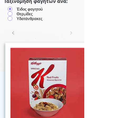
Ταξινόμηση φαγητών ανά:
Έιδος φαγητού
Θερμίδες
Υδατάνθρακες