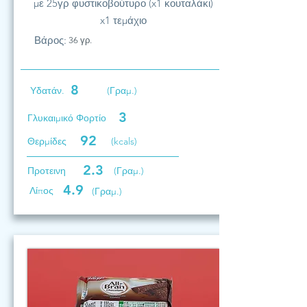
με 25γρ φυστικοβούτυρο (x1 κουταλάκι)
x1 τεμάχιο
Βάρος:
36 γρ.
8
Υδατάν.
(Γραμ.)
3
Γλυκαιμικό Φορτίο
92
Θερμίδες
(kcals)
2.3
Προτεινη
(Γραμ.)
4.9
Λίπος
(Γραμ.)