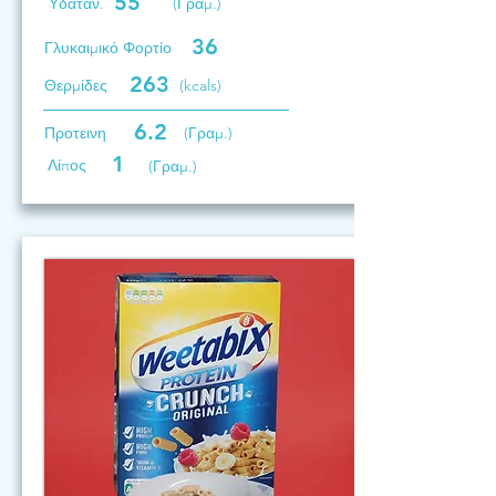
55
Υδατάν.
(Γραμ.)
36
Γλυκαιμικό Φορτίο
263
Θερμίδες
(kcals)
6.2
Προτεινη
(Γραμ.)
1
Λίπος
(Γραμ.)