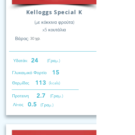
Kelloggs Special K
(με κόκκινα φρούτα)
x5 κουτάλια
Βάρος:
30 γρ.
24
Υδατάν.
(Γραμ.)
15
Γλυκαιμικό Φορτίο
113
Θερμίδες
(kcals)
2.7
Προτεινη
(Γραμ.)
0.5
Λίπος
(Γραμ.)