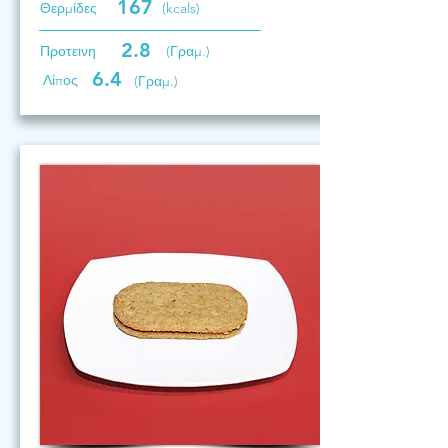
167
Θερμίδες
(kcals)
2.8
Προτεινη
(Γραμ.)
6.4
Λίπος
(Γραμ.)