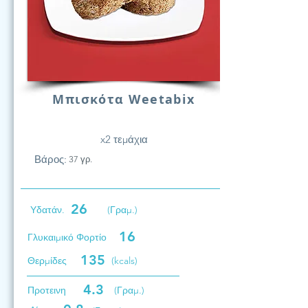
Μπισκότα Weetabix
x2 τεμάχια
Βάρος:
37 γρ.
26
Υδατάν.
(Γραμ.)
16
Γλυκαιμικό Φορτίο
135
Θερμίδες
(kcals)
4.3
Προτεινη
(Γραμ.)