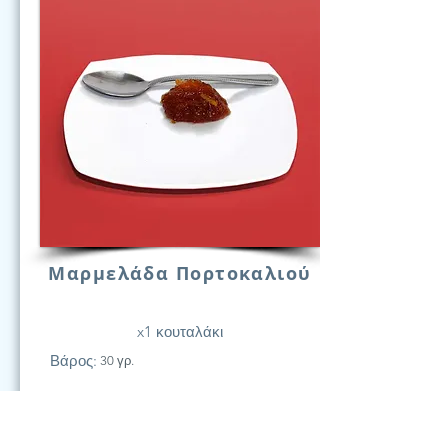
Μαρμελάδα Πορτοκαλιού
x1 κουταλάκι
Βάρος:
30 γρ.
21
Υδατάν.
(Γραμ.)