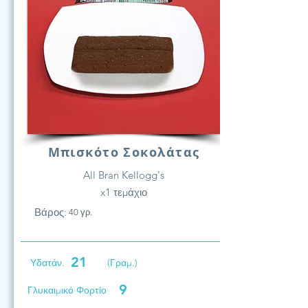
Μπισκότο Σοκολάτας
All Bran Kellogg's
x1 τεμάχιο
Βάρος:
40 γρ.
21
Υδατάν.
(Γραμ.)
9
Γλυκαιμικό Φορτίο