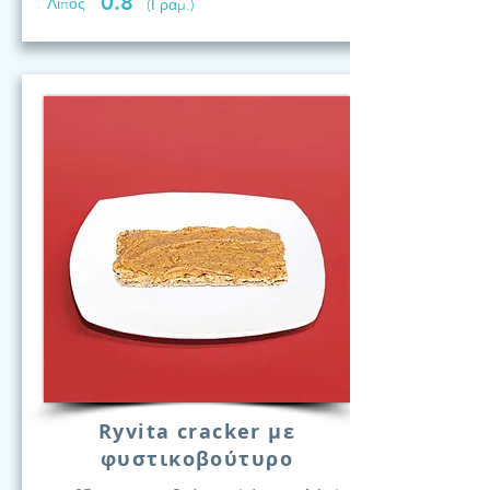
0.8
Λίπος
(Γραμ.)
Ryvita cracker με
φυστικοβούτυρο