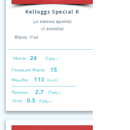
Kelloggs Special K
(με κόκκινα φρούτα)
x5 κουτάλια
Βάρος:
30 γρ.
24
Υδατάν.
(Γραμ.)
15
Γλυκαιμικό Φορτίο
113
Θερμίδες
(kcals)
2.7
Προτεινη
(Γραμ.)
0.5
Λίπος
(Γραμ.)