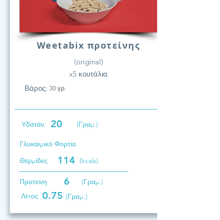
Weetabix προτείνης
(original)
x5 κουτάλια
Βάρος:
30 γρ.
20
Υδατάν.
(Γραμ.)
Γλυκαιμικό Φορτίο
114
Θερμίδες
(kcals)
6
Προτεινη
(Γραμ.)
0.75
Λίπος
(Γραμ.)