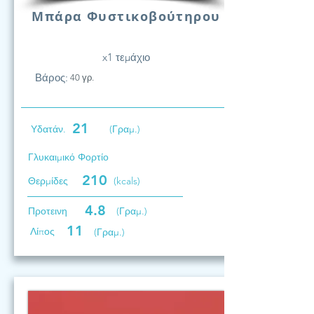
Μπάρα Φυστικοβούτηρου
x1 τεμάχιο
Βάρος:
40 γρ.
21
Υδατάν.
(Γραμ.)
Γλυκαιμικό Φορτίο
210
Θερμίδες
(kcals)
4.8
Προτεινη
(Γραμ.)
11
Λίπος
(Γραμ.)