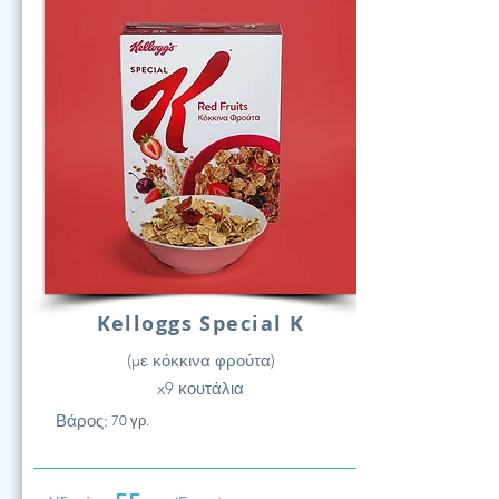
Kelloggs Special K
(με κόκκινα φρούτα)
x9 κουτάλια
Βάρος:
70 γρ.