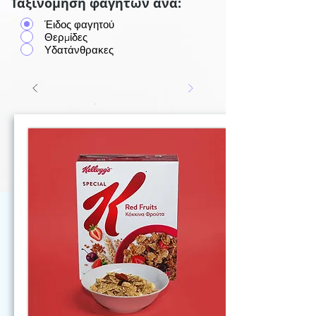
Ταξινόμηση φαγητών ανά:
Έιδος φαγητού
Θερμίδες
Υδατάνθρακες