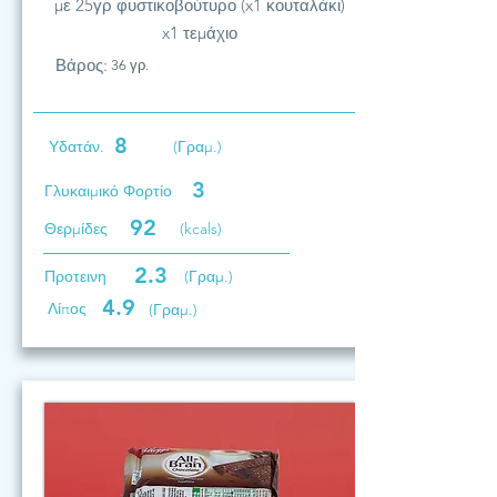
με 25γρ φυστικοβούτυρο (x1 κουταλάκι)
x1 τεμάχιο
Βάρος:
36 γρ.
8
Υδατάν.
(Γραμ.)
3
Γλυκαιμικό Φορτίο
92
Θερμίδες
(kcals)
2.3
Προτεινη
(Γραμ.)
4.9
Λίπος
(Γραμ.)