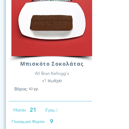
Μπισκότο Σοκολάτας
All Bran Kellogg's
x1 τεμάχιο
Βάρος:
40 γρ.
21
Υδατάν.
(Γραμ.)
9
Γλυκαιμικό Φορτίο