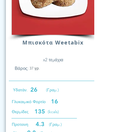
Μπισκότα Weetabix
x2 τεμάχια
Βάρος:
37 γρ.
26
Υδατάν.
(Γραμ.)
16
Γλυκαιμικό Φορτίο
135
Θερμίδες
(kcals)
4.3
Προτεινη
(Γραμ.)