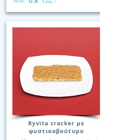
0.8
Λίπος
(Γραμ.)
Ryvita cracker με
φυστικοβούτυρο