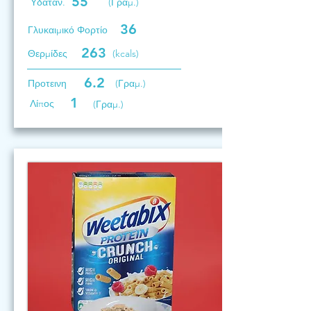
55
Υδατάν.
(Γραμ.)
36
Γλυκαιμικό Φορτίο
263
Θερμίδες
(kcals)
6.2
Προτεινη
(Γραμ.)
1
Λίπος
(Γραμ.)