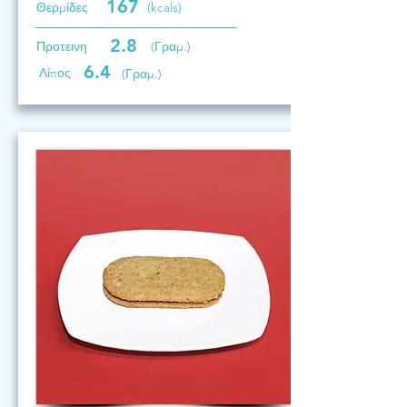
167
Θερμίδες
(kcals)
2.8
Προτεινη
(Γραμ.)
6.4
Λίπος
(Γραμ.)