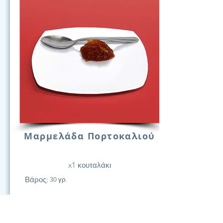
Μαρμελάδα Πορτοκαλιού
x1 κουταλάκι
Βάρος:
30 γρ.
21
Υδατάν.
(Γραμ.)