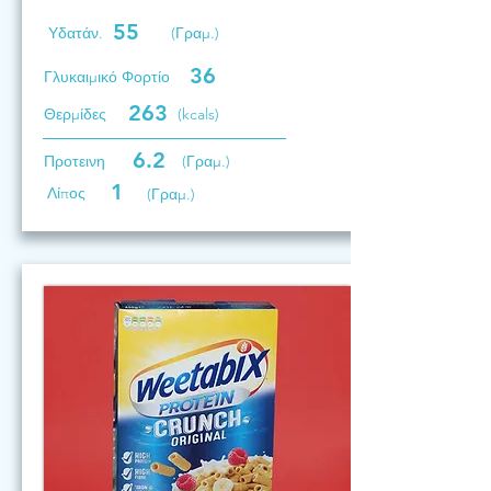
55
Υδατάν.
(Γραμ.)
36
Γλυκαιμικό Φορτίο
263
Θερμίδες
(kcals)
6.2
Προτεινη
(Γραμ.)
1
Λίπος
(Γραμ.)