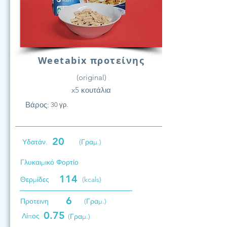
Weetabix προτείνης
(original)
x5 κουτάλια
Βάρος:
30 γρ.
20
Υδατάν.
(Γραμ.)
Γλυκαιμικό Φορτίο
114
Θερμίδες
(kcals)
6
Προτεινη
(Γραμ.)
0.75
Λίπος
(Γραμ.)