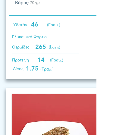
Βάρος:
70 γρ.
46
Υδατάν.
(Γραμ.)
Γλυκαιμικό Φορτίο
265
Θερμίδες
(kcals)
14
Προτεινη
(Γραμ.)
1.75
Λίπος
(Γραμ.)