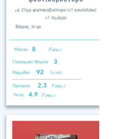
με 25γρ φυστικοβούτυρο (x1 κουταλάκι)
x1 τεμάχιο
Βάρος:
36 γρ.
8
Υδατάν.
(Γραμ.)
3
Γλυκαιμικό Φορτίο
92
Θερμίδες
(kcals)
2.3
Προτεινη
(Γραμ.)
4.9
Λίπος
(Γραμ.)