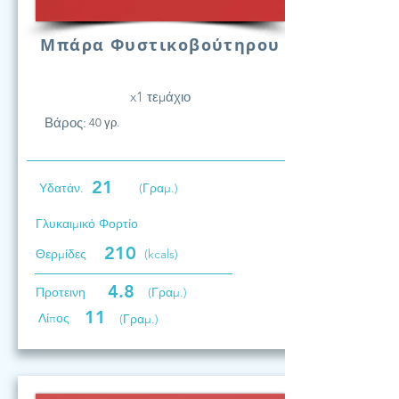
Μπάρα Φυστικοβούτηρου
x1 τεμάχιο
Βάρος:
40 γρ.
21
Υδατάν.
(Γραμ.)
Γλυκαιμικό Φορτίο
210
Θερμίδες
(kcals)
4.8
Προτεινη
(Γραμ.)
11
Λίπος
(Γραμ.)