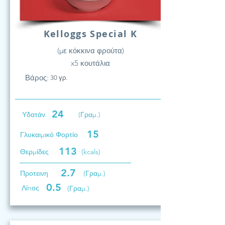
Kelloggs Special K
(με κόκκινα φρούτα)
x5 κουτάλια
Βάρος:
30 γρ.
24
Υδατάν.
(Γραμ.)
15
Γλυκαιμικό Φορτίο
113
Θερμίδες
(kcals)
2.7
Προτεινη
(Γραμ.)
0.5
Λίπος
(Γραμ.)