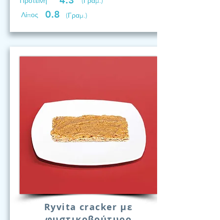
4.3
Προτεινη
(Γραμ.)
0.8
Λίπος
(Γραμ.)
Ryvita cracker με
φυστικοβούτυρο