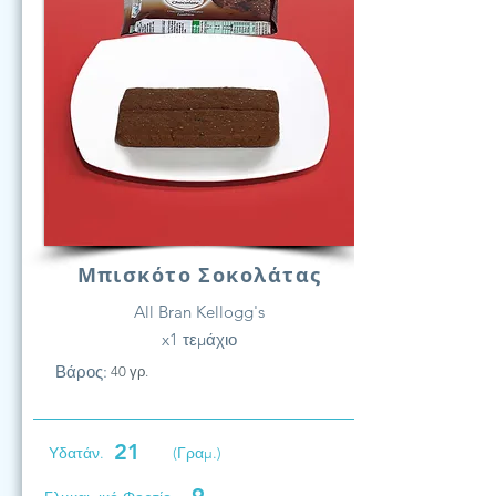
Μπισκότο Σοκολάτας
All Bran Kellogg's
x1 τεμάχιο
Βάρος:
40 γρ.
21
Υδατάν.
(Γραμ.)