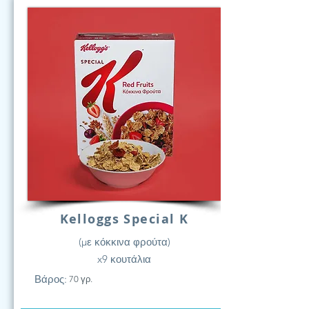
Kelloggs Special K
(με κόκκινα φρούτα)
x9 κουτάλια
Βάρος:
70 γρ.