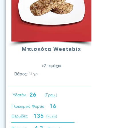
Μπισκότα Weetabix
x2 τεμάχια
Βάρος:
37 γρ.
26
Υδατάν.
(Γραμ.)
16
Γλυκαιμικό Φορτίο
135
Θερμίδες
(kcals)