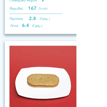
9
Γλυκαιμικό Φορτίο
167
Θερμίδες
(kcals)
2.8
Προτεινη
(Γραμ.)
6.4
Λίπος
(Γραμ.)