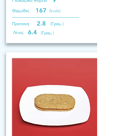
9
Γλυκαιμικό Φορτίο
167
Θερμίδες
(kcals)
2.8
Προτεινη
(Γραμ.)
6.4
Λίπος
(Γραμ.)