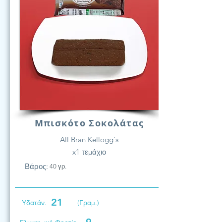
Μπισκότο Σοκολάτας
All Bran Kellogg's
x1 τεμάχιο
Βάρος:
40 γρ.
21
Υδατάν.
(Γραμ.)