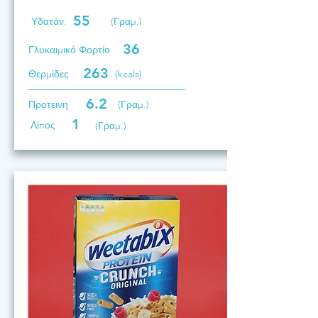
55
Υδατάν.
(Γραμ.)
36
Γλυκαιμικό Φορτίο
263
Θερμίδες
(kcals)
6.2
Προτεινη
(Γραμ.)
1
Λίπος
(Γραμ.)