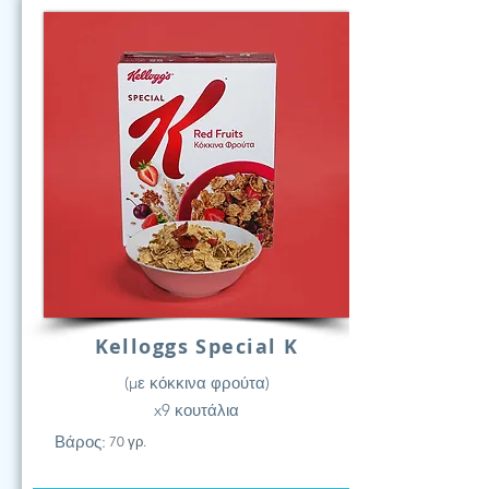
Kelloggs Special K
(με κόκκινα φρούτα)
x9 κουτάλια
Βάρος:
70 γρ.