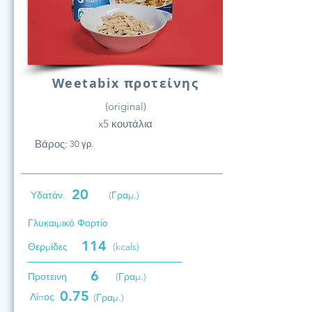
Weetabix προτείνης
(original)
x5 κουτάλια
Βάρος:
30 γρ.
20
Υδατάν.
(Γραμ.)
Γλυκαιμικό Φορτίο
114
Θερμίδες
(kcals)
6
Προτεινη
(Γραμ.)
0.75
Λίπος
(Γραμ.)