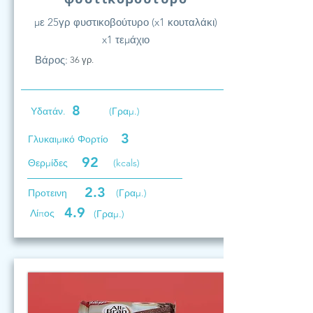
με 25γρ φυστικοβούτυρο (x1 κουταλάκι)
x1 τεμάχιο
Βάρος:
36 γρ.
8
Υδατάν.
(Γραμ.)
3
Γλυκαιμικό Φορτίο
92
Θερμίδες
(kcals)
2.3
Προτεινη
(Γραμ.)
4.9
Λίπος
(Γραμ.)