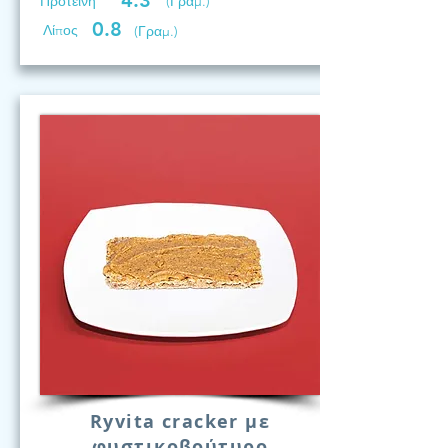
4.3
Προτεινη
(Γραμ.)
0.8
Λίπος
(Γραμ.)
Ryvita cracker με
φυστικοβούτυρο