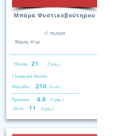
Μπάρα Φυστικοβούτηρου
x1 τεμάχιο
Βάρος:
40 γρ.
21
Υδατάν.
(Γραμ.)
Γλυκαιμικό Φορτίο
210
Θερμίδες
(kcals)
4.8
Προτεινη
(Γραμ.)
11
Λίπος
(Γραμ.)