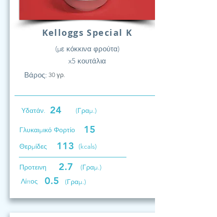
Kelloggs Special K
(με κόκκινα φρούτα)
x5 κουτάλια
Βάρος:
30 γρ.
24
Υδατάν.
(Γραμ.)
15
Γλυκαιμικό Φορτίο
113
Θερμίδες
(kcals)
2.7
Προτεινη
(Γραμ.)
0.5
Λίπος
(Γραμ.)