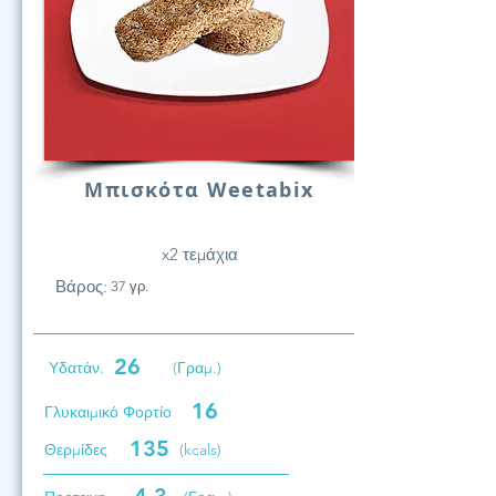
Μπισκότα Weetabix
x2 τεμάχια
Βάρος:
37 γρ.
26
Υδατάν.
(Γραμ.)
16
Γλυκαιμικό Φορτίο
135
Θερμίδες
(kcals)