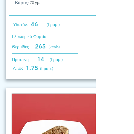
Βάρος:
70 γρ.
46
Υδατάν.
(Γραμ.)
Γλυκαιμικό Φορτίο
265
Θερμίδες
(kcals)
14
Προτεινη
(Γραμ.)
1.75
Λίπος
(Γραμ.)