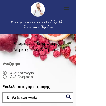
Site proudly created by Dr
Zenonas Xydas
Ψωμοειδή & Κράκερς,
Δημητριακά & Πρωινό
Αναζήτηση:
Ανά Κατηγορία
Ανά Ονομασία
Επέλεξε κατηγορία τροφής