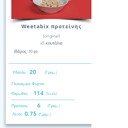
Weetabix προτείνης
(original)
x5 κουτάλια
Βάρος:
30 γρ.
20
Υδατάν.
(Γραμ.)
Γλυκαιμικό Φορτίο
114
Θερμίδες
(kcals)
6
Προτεινη
(Γραμ.)
0.75
Λίπος
(Γραμ.)