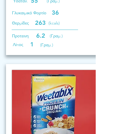
55
Υδατάν.
(Γραμ.)
36
Γλυκαιμικό Φορτίο
263
Θερμίδες
(kcals)
6.2
Προτεινη
(Γραμ.)
1
Λίπος
(Γραμ.)