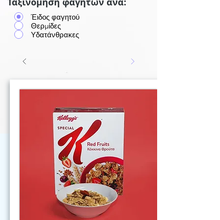
Ταξινόμηση φαγητών ανά:
Έιδος φαγητού
Θερμίδες
Υδατάνθρακες