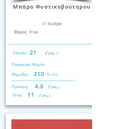
Μπάρα Φυστικοβούτηρου
x1 τεμάχιο
Βάρος:
40 γρ.
21
Υδατάν.
(Γραμ.)
Γλυκαιμικό Φορτίο
210
Θερμίδες
(kcals)
4.8
Προτεινη
(Γραμ.)
11
Λίπος
(Γραμ.)