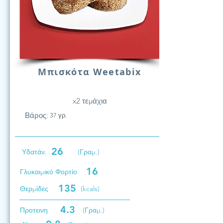
Μπισκότα Weetabix
x2 τεμάχια
Βάρος:
37 γρ.
26
Υδατάν.
(Γραμ.)
16
Γλυκαιμικό Φορτίο
135
Θερμίδες
(kcals)
4.3
Προτεινη
(Γραμ.)