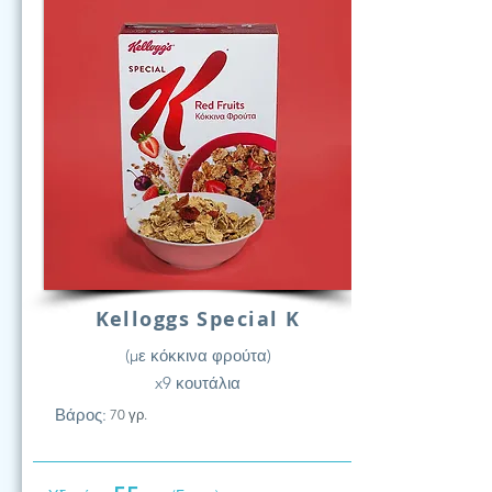
Kelloggs Special K
(με κόκκινα φρούτα)
x9 κουτάλια
Βάρος:
70 γρ.