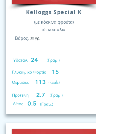
Kelloggs Special K
(με κόκκινα φρούτα)
x5 κουτάλια
Βάρος:
30 γρ.
24
Υδατάν.
(Γραμ.)
15
Γλυκαιμικό Φορτίο
113
Θερμίδες
(kcals)
2.7
Προτεινη
(Γραμ.)
0.5
Λίπος
(Γραμ.)