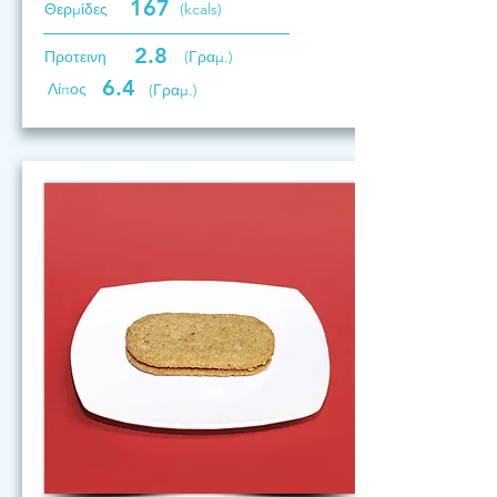
167
Θερμίδες
(kcals)
2.8
Προτεινη
(Γραμ.)
6.4
Λίπος
(Γραμ.)