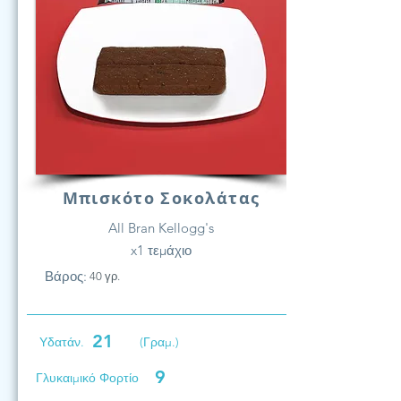
Μπισκότο Σοκολάτας
All Bran Kellogg's
x1 τεμάχιο
Βάρος:
40 γρ.
21
Υδατάν.
(Γραμ.)
9
Γλυκαιμικό Φορτίο