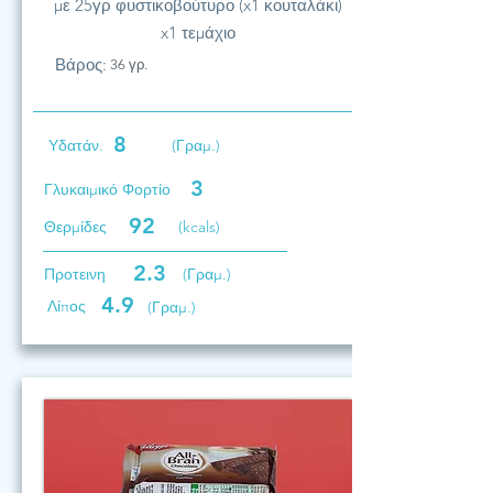
με 25γρ φυστικοβούτυρο (x1 κουταλάκι)
x1 τεμάχιο
Βάρος:
36 γρ.
8
Υδατάν.
(Γραμ.)
3
Γλυκαιμικό Φορτίο
92
Θερμίδες
(kcals)
2.3
Προτεινη
(Γραμ.)
4.9
Λίπος
(Γραμ.)