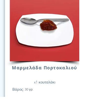
Μαρμελάδα Πορτοκαλιού
x1 κουταλάκι
Βάρος:
30 γρ.
21
Υδατάν.
(Γραμ.)