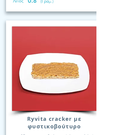
0.8
Λίπος
(Γραμ.)
Ryvita cracker με
φυστικοβούτυρο