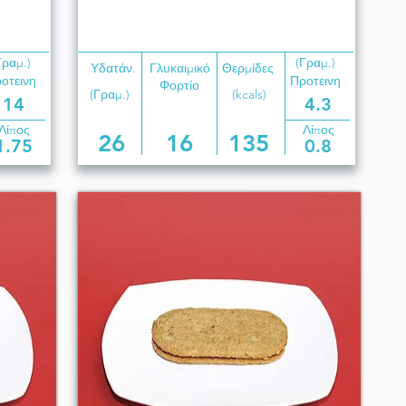
Γραμ.)
(Γραμ.)
Υδατάν.
Γλυκαιμικό
Θερμίδες
οτεινη
Προτεινη
Φορτίο
(Γραμ.)
(kcals)
14
4.3
Λίπος
Λίπος
26
16
135
1.75
0.8