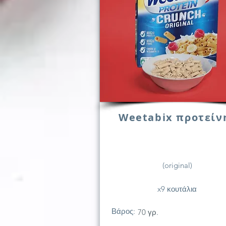
Weetabix προτείν
(original)
x9 κουτάλια
Βάρος:
70 γρ.