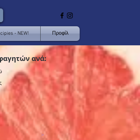
cipies - NEW!
Προφίλ
φαγητών ανά:
ύ
ς
>