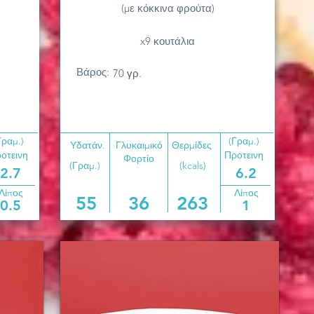
(με κόκκινα φρούτα)
x9 κουτάλια
Βάρος:
70 γρ.
Γραμ.)
(Γραμ.)
Υδατάν.
Γλυκαιμικό
Θερμίδες
οτεινη
Προτεινη
Φορτίο
(Γραμ.)
(kcals)
2.7
6.2
Λίπος
Λίπος
55
36
263
0.5
1