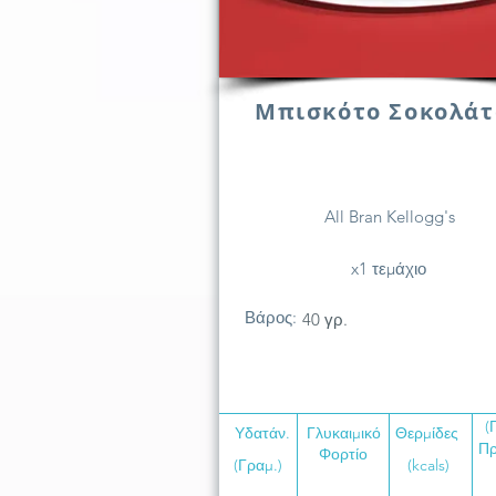
Μπισκότο Σοκολάτ
All Bran Kellogg's
x1 τεμάχιο
Βάρος:
40 γρ.
(
Υδατάν.
Γλυκαιμικό
Θερμίδες
Πρ
Φορτίο
(Γραμ.)
(kcals)