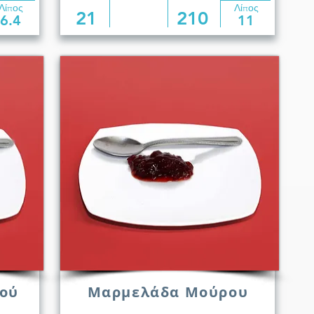
Λίπος
Λίπος
21
210
6.4
11
ού
Μαρμελάδα Μούρου