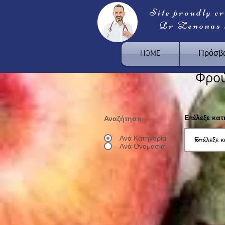
Site proudly c
Dr Zenonas
HOME
Πρόσβα
Φρο
Επέλεξε κα
Αναζήτηση:
Ανά Κατηγορία
Ανά Ονομασία