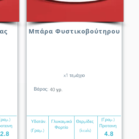
ας
Μπάρα Φυστικοβούτηρου
x1 τεμάχιο
Βάρος:
40 γρ.
Γραμ.)
(Γραμ.)
Υδατάν.
Γλυκαιμικό
Θερμίδες
οτεινη
Προτεινη
Φορτίο
(Γραμ.)
(kcals)
2.8
4.8