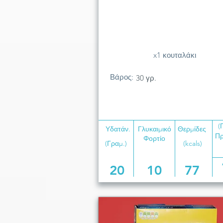
x1 κουταλάκι
Βάρος:
30 γρ.
(
Υδατάν.
Γλυκαιμικό
Θερμίδες
Πρ
Φορτίο
(Γραμ.)
(kcals)
20
10
77