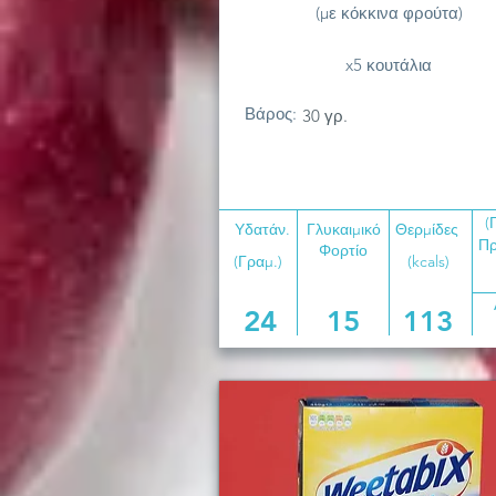
(με κόκκινα φρούτα)
x5 κουτάλια
Βάρος:
30 γρ.
(
Υδατάν.
Γλυκαιμικό
Θερμίδες
Πρ
Φορτίο
(Γραμ.)
(kcals)
24
15
113