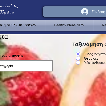
reated by
 Xydas
Σύνδεση
ση στη λίστα τροφών
Healthy Ideas NEW
Re
ύτα
Ταξινόμηση 
Έιδος φαγητο
τηγορία τροφής
Θερμίδες
Υδατάνθρακε
<