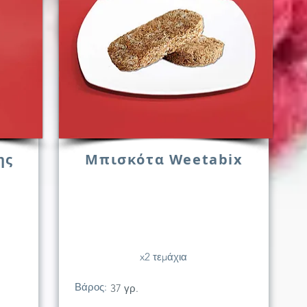
ης
Μπισκότα Weetabix
x2 τεμάχια
Βάρος:
37 γρ.