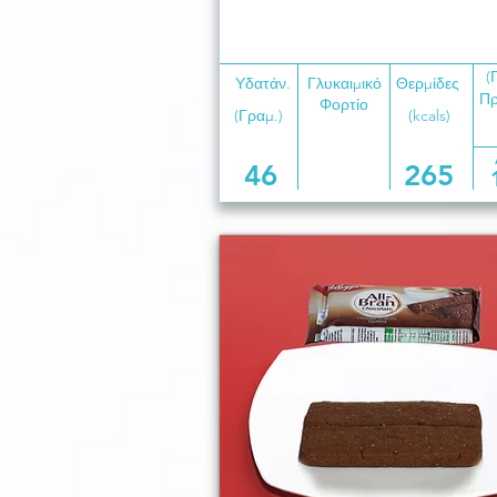
(
Υδατάν.
Γλυκαιμικό
Θερμίδες
Πρ
Φορτίο
(Γραμ.)
(kcals)
46
265