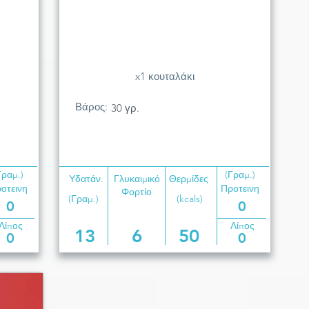
x1 κουταλάκι
Βάρος:
30 γρ.
Γραμ.)
(Γραμ.)
Υδατάν.
Γλυκαιμικό
Θερμίδες
οτεινη
Προτεινη
Φορτίο
(Γραμ.)
(kcals)
0
0
Λίπος
Λίπος
13
6
50
0
0