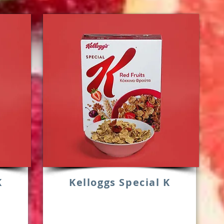
K
Kelloggs Special K