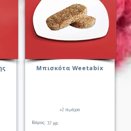
ης
Μπισκότα Weetabix
x2 τεμάχια
Βάρος:
37 γρ.