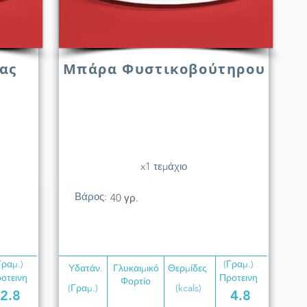
ας
Μπάρα Φυστικοβούτηρου
x1 τεμάχιο
Βάρος:
40 γρ.
Γραμ.)
(Γραμ.)
Υδατάν.
Γλυκαιμικό
Θερμίδες
οτεινη
Προτεινη
Φορτίο
(Γραμ.)
(kcals)
2.8
4.8