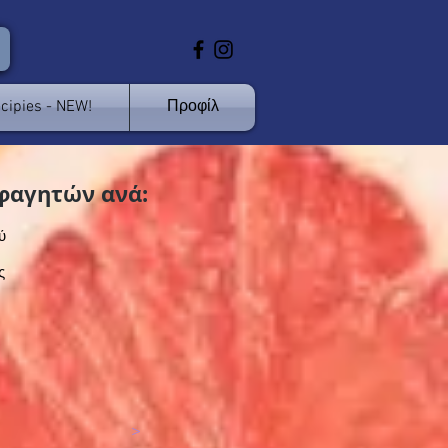
cipies - NEW!
Προφίλ
φαγητών ανά:
ύ
ς
>