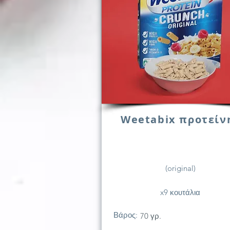
Weetabix προτείν
(original)
x9 κουτάλια
Βάρος:
70 γρ.