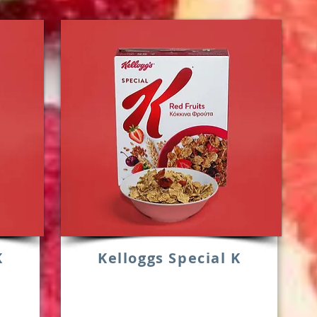
K
Kelloggs Special K