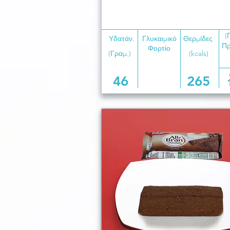
(
Υδατάν.
Γλυκαιμικό
Θερμίδες
Πρ
Φορτίο
(Γραμ.)
(kcals)
46
265