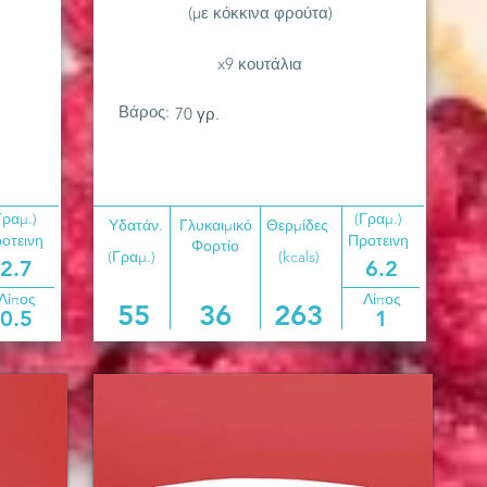
(με κόκκινα φρούτα)
x9 κουτάλια
Βάρος:
70 γρ.
Γραμ.)
(Γραμ.)
Υδατάν.
Γλυκαιμικό
Θερμίδες
οτεινη
Προτεινη
Φορτίο
(Γραμ.)
(kcals)
2.7
6.2
Λίπος
Λίπος
55
36
263
0.5
1