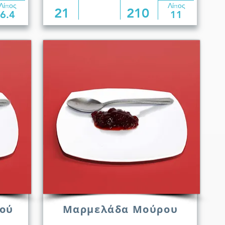
Λίπος
Λίπος
21
210
6.4
11
ού
Μαρμελάδα Μούρου