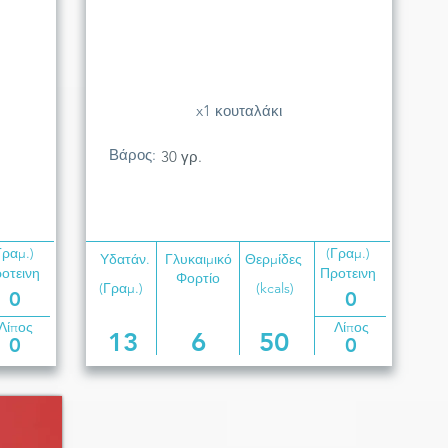
x1 κουταλάκι
Βάρος:
30 γρ.
Γραμ.)
(Γραμ.)
Υδατάν.
Γλυκαιμικό
Θερμίδες
οτεινη
Προτεινη
Φορτίο
(Γραμ.)
(kcals)
0
0
Λίπος
Λίπος
13
6
50
0
0