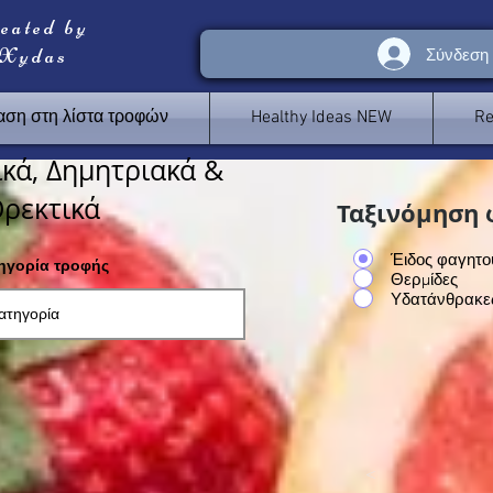
reated by
 Xydas
Σύνδεση
ση στη λίστα τροφών
Healthy Ideas NEW
Re
κά, Δημητριακά &
ρεκτικά
Ταξινόμηση 
Έιδος φαγητο
τηγορία τροφής
Θερμίδες
Υδατάνθρακε
<