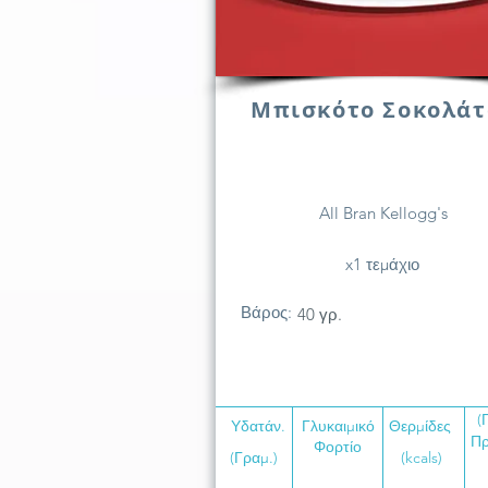
Μπισκότο Σοκολάτ
All Bran Kellogg's
x1 τεμάχιο
Βάρος:
40 γρ.
(
Υδατάν.
Γλυκαιμικό
Θερμίδες
Πρ
Φορτίο
(Γραμ.)
(kcals)