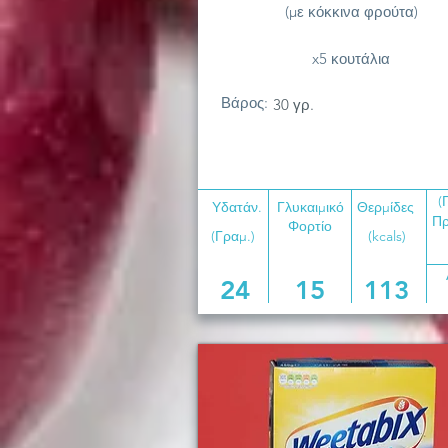
(με κόκκινα φρούτα)
x5 κουτάλια
Βάρος:
30 γρ.
(
Υδατάν.
Γλυκαιμικό
Θερμίδες
Πρ
Φορτίο
(Γραμ.)
(kcals)
24
15
113