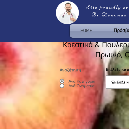
Site proudly c
Dr Zenonas
HOME
Πρόσβα
Κρεατικά & Πουλερι
Πρωινό, Ο
Επέλεξε κα
Αναζήτηση:
Ανά Κατηγορία
Ανά Ονομασία