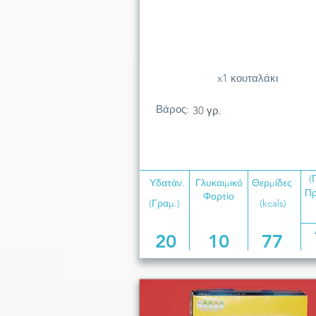
x1 κουταλάκι
Βάρος:
30 γρ.
(
Υδατάν.
Γλυκαιμικό
Θερμίδες
Πρ
Φορτίο
(Γραμ.)
(kcals)
20
10
77