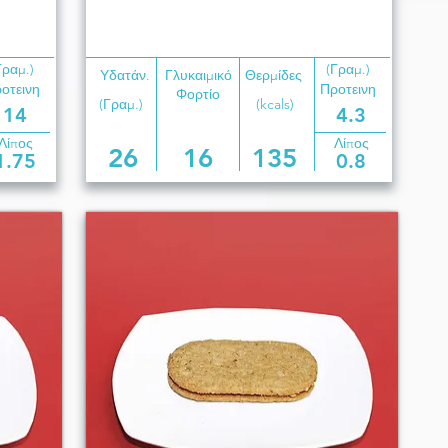
Γραμ.)
(Γραμ.)
Υδατάν.
Γλυκαιμικό
Θερμίδες
οτεινη
Προτεινη
Φορτίο
(Γραμ.)
(kcals)
14
4.3
Λίπος
Λίπος
26
16
135
1.75
0.8