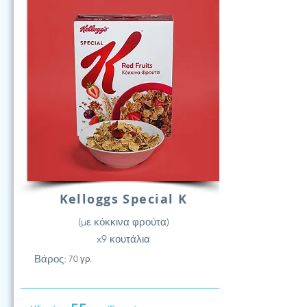
Kelloggs Special K
(με κόκκινα φρούτα)
x9 κουτάλια
Βάρος:
70 γρ.