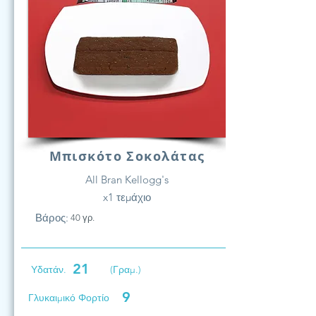
Μπισκότο Σοκολάτας
All Bran Kellogg's
x1 τεμάχιο
Βάρος:
40 γρ.
21
Υδατάν.
(Γραμ.)
9
Γλυκαιμικό Φορτίο