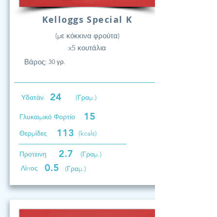
Kelloggs Special K
(με κόκκινα φρούτα)
x5 κουτάλια
Βάρος:
30 γρ.
24
Υδατάν.
(Γραμ.)
15
Γλυκαιμικό Φορτίο
113
Θερμίδες
(kcals)
2.7
Προτεινη
(Γραμ.)
0.5
Λίπος
(Γραμ.)