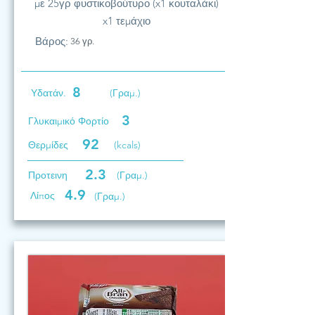
με 25γρ φυστικοβούτυρο (x1 κουταλάκι)
x1 τεμάχιο
Βάρος:
36 γρ.
8
Υδατάν.
(Γραμ.)
3
Γλυκαιμικό Φορτίο
92
Θερμίδες
(kcals)
2.3
Προτεινη
(Γραμ.)
4.9
Λίπος
(Γραμ.)