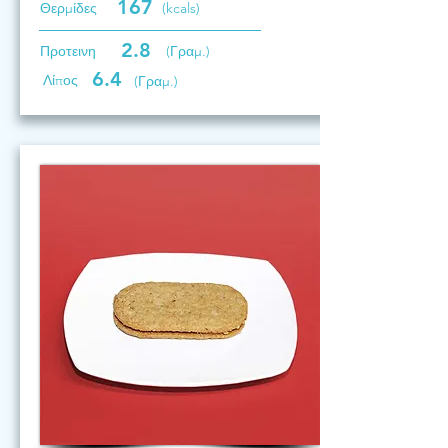
167
Θερμίδες
(kcals)
2.8
Προτεινη
(Γραμ.)
6.4
Λίπος
(Γραμ.)