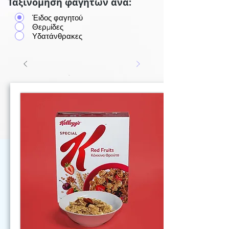
Ταξινόμηση φαγητών ανά:
Έιδος φαγητού
Θερμίδες
Υδατάνθρακες