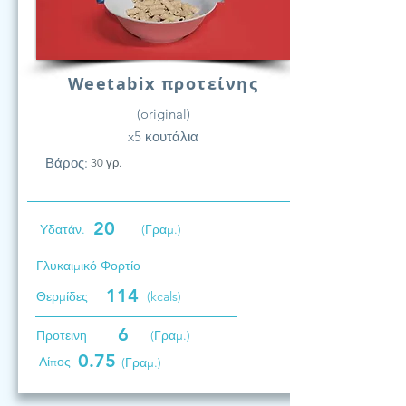
Weetabix προτείνης
(original)
x5 κουτάλια
Βάρος:
30 γρ.
20
Υδατάν.
(Γραμ.)
Γλυκαιμικό Φορτίο
114
Θερμίδες
(kcals)
6
Προτεινη
(Γραμ.)
0.75
Λίπος
(Γραμ.)