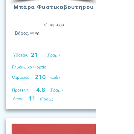
Μπάρα Φυστικοβούτηρου
x1 τεμάχιο
Βάρος:
40 γρ.
21
Υδατάν.
(Γραμ.)
Γλυκαιμικό Φορτίο
210
Θερμίδες
(kcals)
4.8
Προτεινη
(Γραμ.)
11
Λίπος
(Γραμ.)