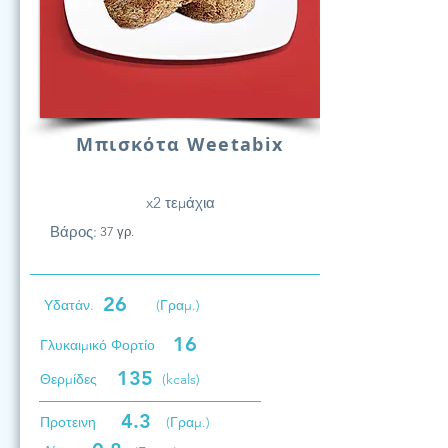
Μπισκότα Weetabix
x2 τεμάχια
Βάρος:
37 γρ.
26
Υδατάν.
(Γραμ.)
16
Γλυκαιμικό Φορτίο
135
Θερμίδες
(kcals)
4.3
Προτεινη
(Γραμ.)