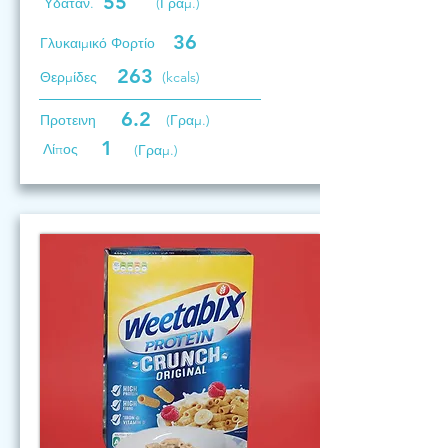
55
Υδατάν.
(Γραμ.)
36
Γλυκαιμικό Φορτίο
263
Θερμίδες
(kcals)
6.2
Προτεινη
(Γραμ.)
1
Λίπος
(Γραμ.)