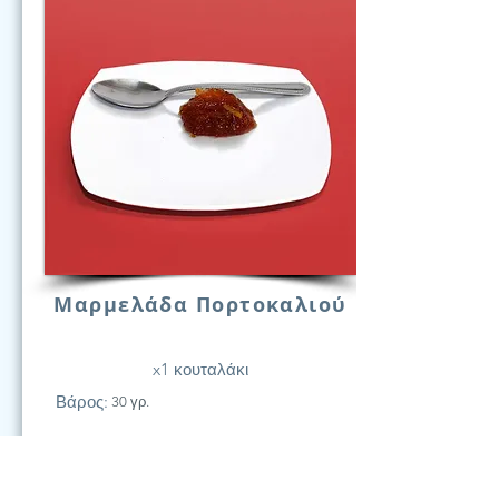
Μαρμελάδα Πορτοκαλιού
x1 κουταλάκι
Βάρος:
30 γρ.
21
Υδατάν.
(Γραμ.)