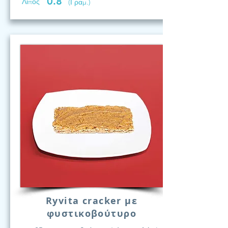
0.8
Λίπος
(Γραμ.)
Ryvita cracker με
φυστικοβούτυρο