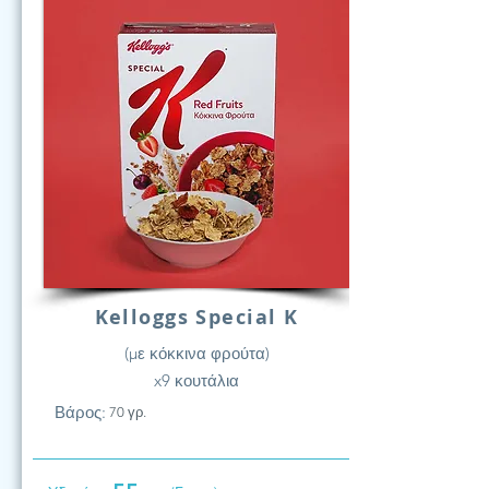
Kelloggs Special K
(με κόκκινα φρούτα)
x9 κουτάλια
Βάρος:
70 γρ.