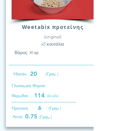
Weetabix προτείνης
(original)
x5 κουτάλια
Βάρος:
30 γρ.
20
Υδατάν.
(Γραμ.)
Γλυκαιμικό Φορτίο
114
Θερμίδες
(kcals)
6
Προτεινη
(Γραμ.)
0.75
Λίπος
(Γραμ.)