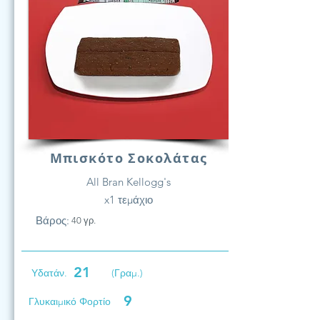
Μπισκότο Σοκολάτας
All Bran Kellogg's
x1 τεμάχιο
Βάρος:
40 γρ.
21
Υδατάν.
(Γραμ.)
9
Γλυκαιμικό Φορτίο