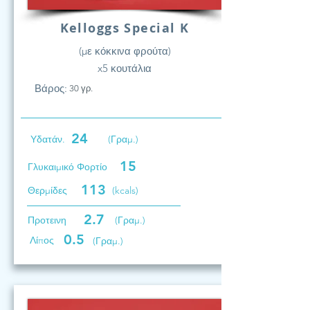
Kelloggs Special K
(με κόκκινα φρούτα)
x5 κουτάλια
Βάρος:
30 γρ.
24
Υδατάν.
(Γραμ.)
15
Γλυκαιμικό Φορτίο
113
Θερμίδες
(kcals)
2.7
Προτεινη
(Γραμ.)
0.5
Λίπος
(Γραμ.)