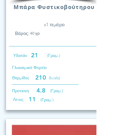
Μπάρα Φυστικοβούτηρου
x1 τεμάχιο
Βάρος:
40 γρ.
21
Υδατάν.
(Γραμ.)
Γλυκαιμικό Φορτίο
210
Θερμίδες
(kcals)
4.8
Προτεινη
(Γραμ.)
11
Λίπος
(Γραμ.)