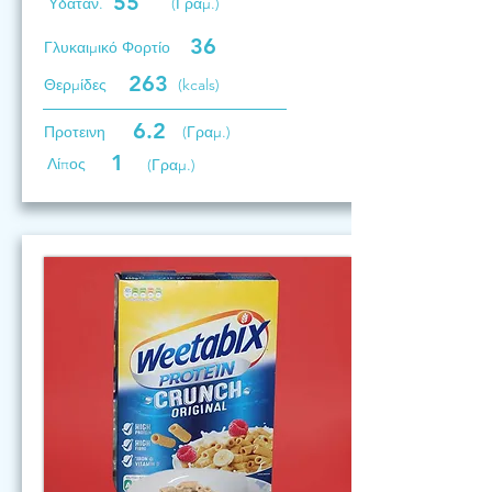
55
Υδατάν.
(Γραμ.)
36
Γλυκαιμικό Φορτίο
263
Θερμίδες
(kcals)
6.2
Προτεινη
(Γραμ.)
1
Λίπος
(Γραμ.)