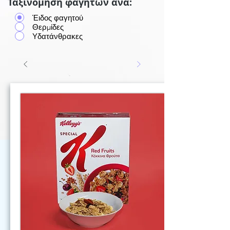
Ταξινόμηση φαγητών ανά:
Έιδος φαγητού
Θερμίδες
Υδατάνθρακες