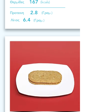
167
Θερμίδες
(kcals)
2.8
Προτεινη
(Γραμ.)
6.4
Λίπος
(Γραμ.)