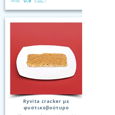
0.8
Λίπος
(Γραμ.)
Ryvita cracker με
φυστικοβούτυρο