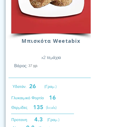
Μπισκότα Weetabix
x2 τεμάχια
Βάρος:
37 γρ.
26
Υδατάν.
(Γραμ.)
16
Γλυκαιμικό Φορτίο
135
Θερμίδες
(kcals)
4.3
Προτεινη
(Γραμ.)