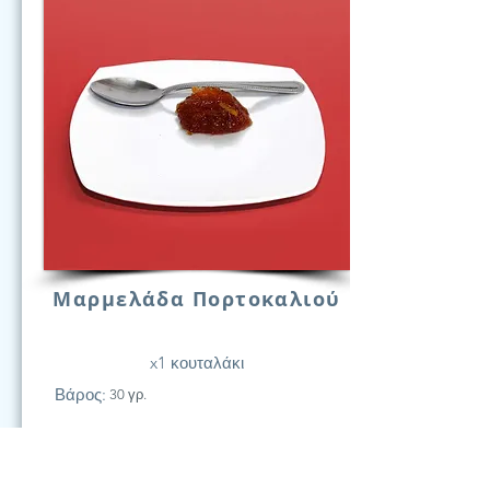
Μαρμελάδα Πορτοκαλιού
x1 κουταλάκι
Βάρος:
30 γρ.
21
Υδατάν.
(Γραμ.)