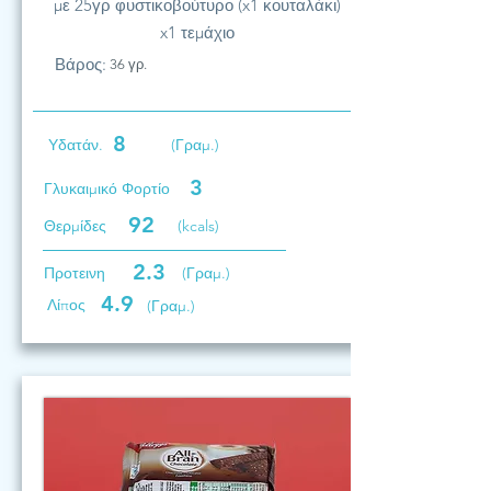
με 25γρ φυστικοβούτυρο (x1 κουταλάκι)
x1 τεμάχιο
Βάρος:
36 γρ.
8
Υδατάν.
(Γραμ.)
3
Γλυκαιμικό Φορτίο
92
Θερμίδες
(kcals)
2.3
Προτεινη
(Γραμ.)
4.9
Λίπος
(Γραμ.)