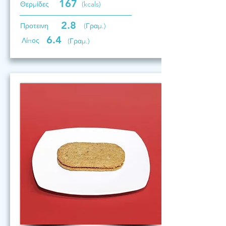
167
Θερμίδες
(kcals)
2.8
Προτεινη
(Γραμ.)
6.4
Λίπος
(Γραμ.)