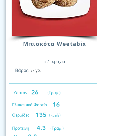
Μπισκότα Weetabix
x2 τεμάχια
Βάρος:
37 γρ.
26
Υδατάν.
(Γραμ.)
16
Γλυκαιμικό Φορτίο
135
Θερμίδες
(kcals)
4.3
Προτεινη
(Γραμ.)