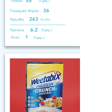
55
Υδατάν.
(Γραμ.)
36
Γλυκαιμικό Φορτίο
263
Θερμίδες
(kcals)
6.2
Προτεινη
(Γραμ.)
1
Λίπος
(Γραμ.)