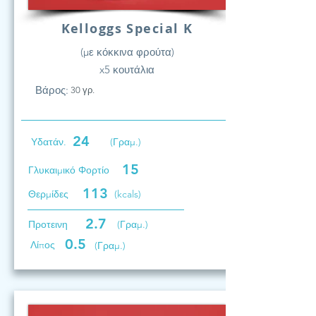
Kelloggs Special K
(με κόκκινα φρούτα)
x5 κουτάλια
Βάρος:
30 γρ.
24
Υδατάν.
(Γραμ.)
15
Γλυκαιμικό Φορτίο
113
Θερμίδες
(kcals)
2.7
Προτεινη
(Γραμ.)
0.5
Λίπος
(Γραμ.)