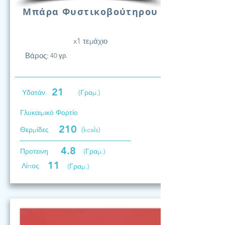
Μπάρα Φυστικοβούτηρου
x1 τεμάχιο
Βάρος:
40 γρ.
21
Υδατάν.
(Γραμ.)
Γλυκαιμικό Φορτίο
210
Θερμίδες
(kcals)
4.8
Προτεινη
(Γραμ.)
11
Λίπος
(Γραμ.)