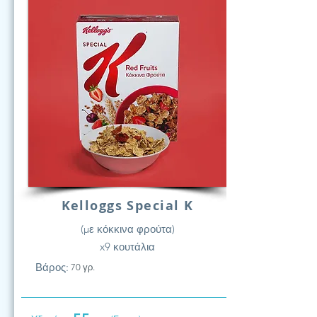
Kelloggs Special K
(με κόκκινα φρούτα)
x9 κουτάλια
Βάρος:
70 γρ.