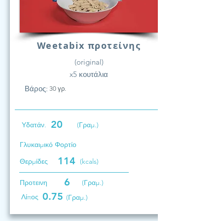
Weetabix προτείνης
(original)
x5 κουτάλια
Βάρος:
30 γρ.
20
Υδατάν.
(Γραμ.)
Γλυκαιμικό Φορτίο
114
Θερμίδες
(kcals)
6
Προτεινη
(Γραμ.)
0.75
Λίπος
(Γραμ.)