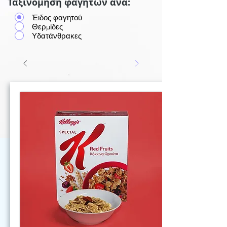
Ταξινόμηση φαγητών ανά:
Έιδος φαγητού
Θερμίδες
Υδατάνθρακες