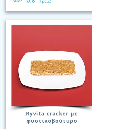
0.8
Λίπος
(Γραμ.)
Ryvita cracker με
φυστικοβούτυρο