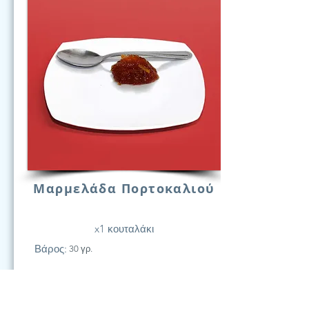
Μαρμελάδα Πορτοκαλιού
x1 κουταλάκι
Βάρος:
30 γρ.
21
Υδατάν.
(Γραμ.)