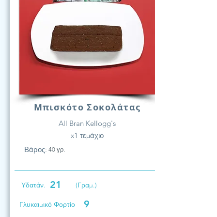
Μπισκότο Σοκολάτας
All Bran Kellogg's
x1 τεμάχιο
Βάρος:
40 γρ.
21
Υδατάν.
(Γραμ.)
9
Γλυκαιμικό Φορτίο