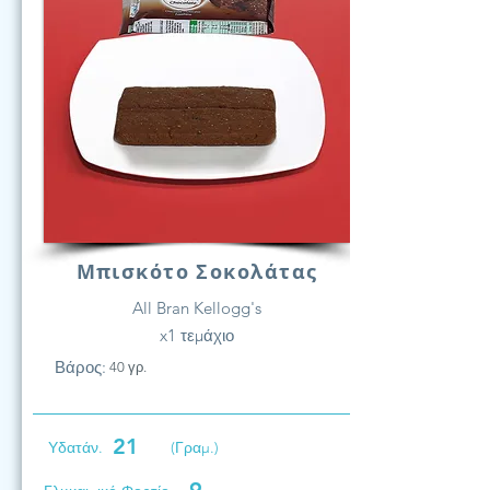
Μπισκότο Σοκολάτας
All Bran Kellogg's
x1 τεμάχιο
Βάρος:
40 γρ.
21
Υδατάν.
(Γραμ.)