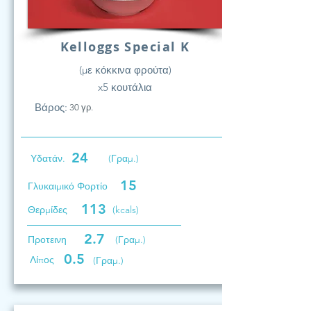
Kelloggs Special K
(με κόκκινα φρούτα)
x5 κουτάλια
Βάρος:
30 γρ.
24
Υδατάν.
(Γραμ.)
15
Γλυκαιμικό Φορτίο
113
Θερμίδες
(kcals)
2.7
Προτεινη
(Γραμ.)
0.5
Λίπος
(Γραμ.)