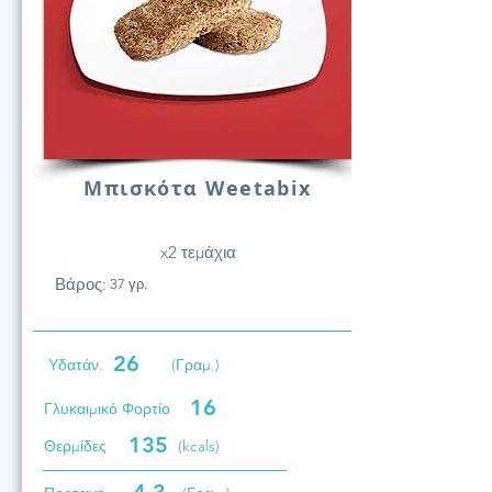
Μπισκότα Weetabix
x2 τεμάχια
Βάρος:
37 γρ.
26
Υδατάν.
(Γραμ.)
16
Γλυκαιμικό Φορτίο
135
Θερμίδες
(kcals)