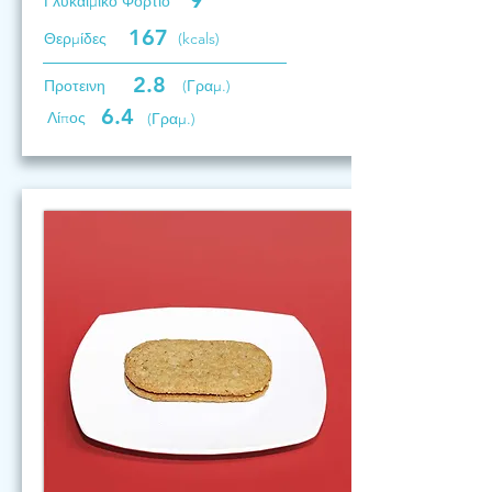
9
Γλυκαιμικό Φορτίο
167
Θερμίδες
(kcals)
2.8
Προτεινη
(Γραμ.)
6.4
Λίπος
(Γραμ.)