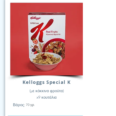
Kelloggs Special K
(με κόκκινα φρούτα)
x9 κουτάλια
Βάρος:
70 γρ.