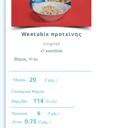
Weetabix προτείνης
(original)
x5 κουτάλια
Βάρος:
30 γρ.
20
Υδατάν.
(Γραμ.)
Γλυκαιμικό Φορτίο
114
Θερμίδες
(kcals)
6
Προτεινη
(Γραμ.)
0.75
Λίπος
(Γραμ.)