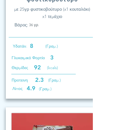
με 25γρ φυστικοβούτυρο (x1 κουταλάκι)
x1 τεμάχιο
Βάρος:
36 γρ.
8
Υδατάν.
(Γραμ.)
3
Γλυκαιμικό Φορτίο
92
Θερμίδες
(kcals)
2.3
Προτεινη
(Γραμ.)
4.9
Λίπος
(Γραμ.)