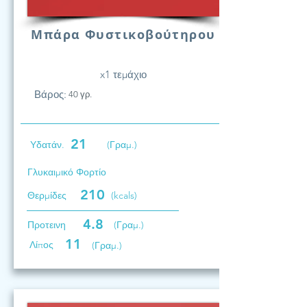
Μπάρα Φυστικοβούτηρου
x1 τεμάχιο
Βάρος:
40 γρ.
21
Υδατάν.
(Γραμ.)
Γλυκαιμικό Φορτίο
210
Θερμίδες
(kcals)
4.8
Προτεινη
(Γραμ.)
11
Λίπος
(Γραμ.)