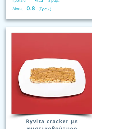
4.3
Προτεινη
(Γραμ.)
0.8
Λίπος
(Γραμ.)
Ryvita cracker με
φυστικοβούτυρο