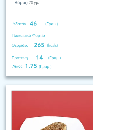
Βάρος:
70 γρ.
46
Υδατάν.
(Γραμ.)
Γλυκαιμικό Φορτίο
265
Θερμίδες
(kcals)
14
Προτεινη
(Γραμ.)
1.75
Λίπος
(Γραμ.)