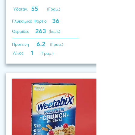
55
Υδατάν.
(Γραμ.)
36
Γλυκαιμικό Φορτίο
263
Θερμίδες
(kcals)
6.2
Προτεινη
(Γραμ.)
1
Λίπος
(Γραμ.)