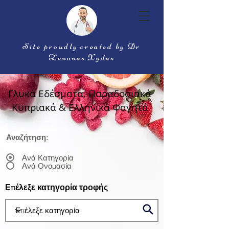
Site proudly created by Dr
Zenonas Xydas
Γλυκά Εδέσματα, Παραδοσιακά
Κυπριακά & Ελληνικά Φαγητά
Αναζήτηση:
Ανά Κατηγορία
Ανά Ονομασία
Επέλεξε κατηγορία τροφής