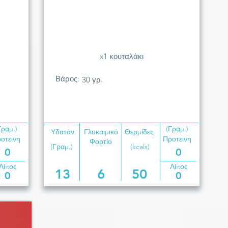
x1 κουταλάκι
Βάρος:
30 γρ.
Γραμ.)
(Γραμ.)
Υδατάν.
Γλυκαιμικό
Θερμίδες
οτεινη
Προτεινη
Φορτίο
(Γραμ.)
(kcals)
0
0
Λίπος
Λίπος
13
6
50
0
0