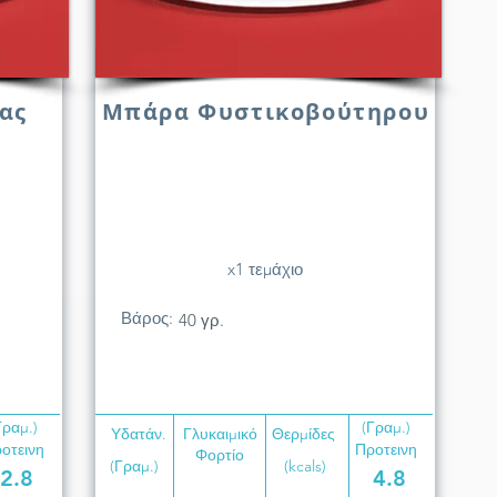
ας
Μπάρα Φυστικοβούτηρου
x1 τεμάχιο
Βάρος:
40 γρ.
Γραμ.)
(Γραμ.)
Υδατάν.
Γλυκαιμικό
Θερμίδες
οτεινη
Προτεινη
Φορτίο
(Γραμ.)
(kcals)
2.8
4.8