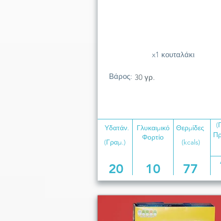
x1 κουταλάκι
Βάρος:
30 γρ.
(
Υδατάν.
Γλυκαιμικό
Θερμίδες
Πρ
Φορτίο
(Γραμ.)
(kcals)
20
10
77