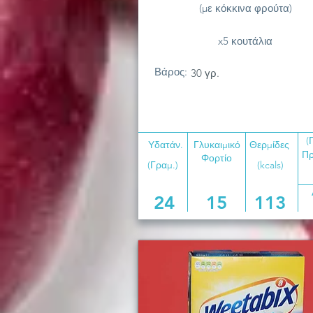
(με κόκκινα φρούτα)
x5 κουτάλια
Βάρος:
30 γρ.
(
Υδατάν.
Γλυκαιμικό
Θερμίδες
Πρ
Φορτίο
(Γραμ.)
(kcals)
24
15
113