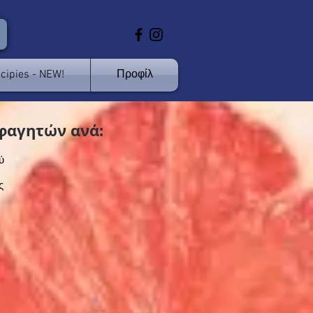
cipies - NEW!
Προφίλ
φαγητών ανά:
ύ
ς
>