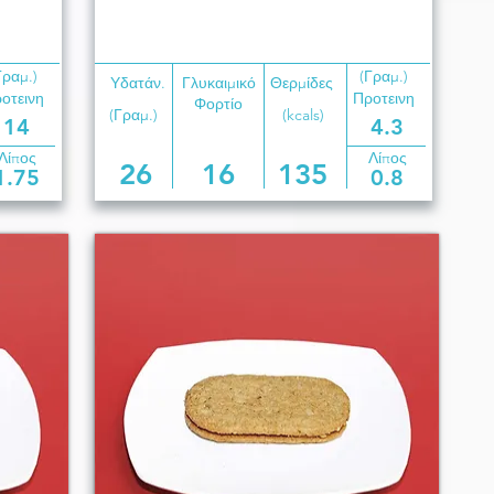
Γραμ.)
(Γραμ.)
Υδατάν.
Γλυκαιμικό
Θερμίδες
οτεινη
Προτεινη
Φορτίο
(Γραμ.)
(kcals)
14
4.3
Λίπος
Λίπος
26
16
135
1.75
0.8