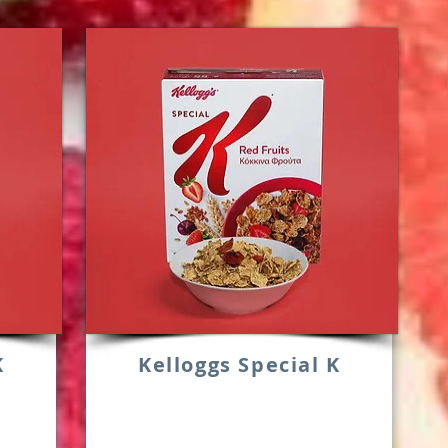
K
Kelloggs Special K