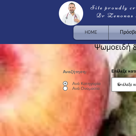
Site proudly c
Dr Zenonas
HOME
Πρόσβα
Ψωμοειδή 
Επέλεξε κα
Αναζήτηση:
Ανά Κατηγορία
Ανά Ονομασία