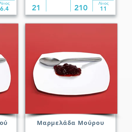
Λίπος
Λίπος
21
210
6.4
11
ού
Μαρμελάδα Μούρου