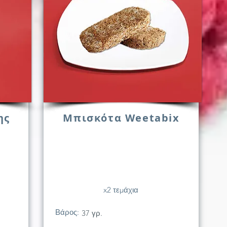
ης
Μπισκότα Weetabix
x2 τεμάχια
Βάρος:
37 γρ.