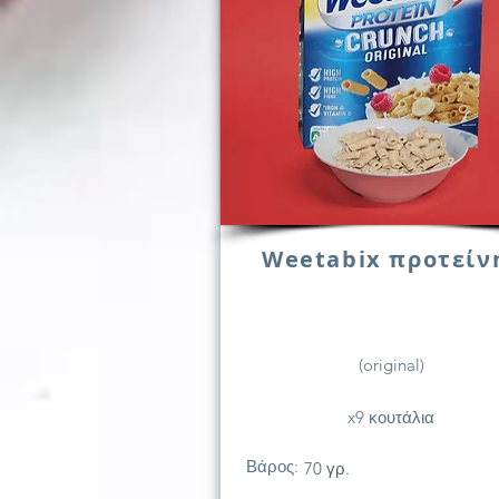
Weetabix προτείν
(original)
x9 κουτάλια
Βάρος:
70 γρ.