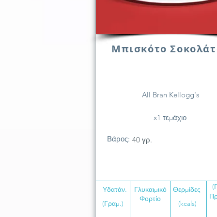
Μπισκότο Σοκολάτ
All Bran Kellogg's
x1 τεμάχιο
Βάρος:
40 γρ.
(
Υδατάν.
Γλυκαιμικό
Θερμίδες
Πρ
Φορτίο
(Γραμ.)
(kcals)