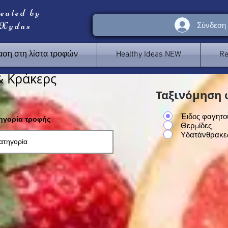
reated by
 Xydas
Σύνδεση
ση στη λίστα τροφών
Healthy Ideas NEW
Re
& Κράκερς
Ταξινόμηση 
Έιδος φαγητο
τηγορία τροφής
Θερμίδες
Υδατάνθρακε
<