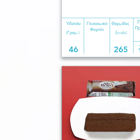
(
Υδατάν.
Γλυκαιμικό
Θερμίδες
Πρ
Φορτίο
(Γραμ.)
(kcals)
46
265