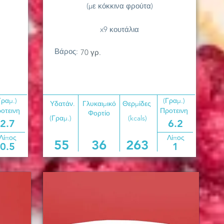
(με κόκκινα φρούτα)
x9 κουτάλια
Βάρος:
70 γρ.
Γραμ.)
(Γραμ.)
Υδατάν.
Γλυκαιμικό
Θερμίδες
οτεινη
Προτεινη
Φορτίο
(Γραμ.)
(kcals)
2.7
6.2
Λίπος
Λίπος
55
36
263
0.5
1