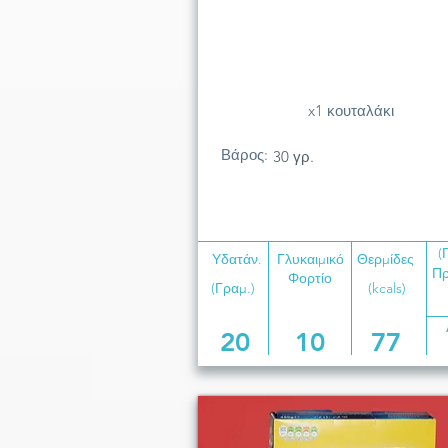
x1 κουταλάκι
Βάρος:
30 γρ.
(
Υδατάν.
Γλυκαιμικό
Θερμίδες
Πρ
Φορτίο
(Γραμ.)
(kcals)
20
10
77