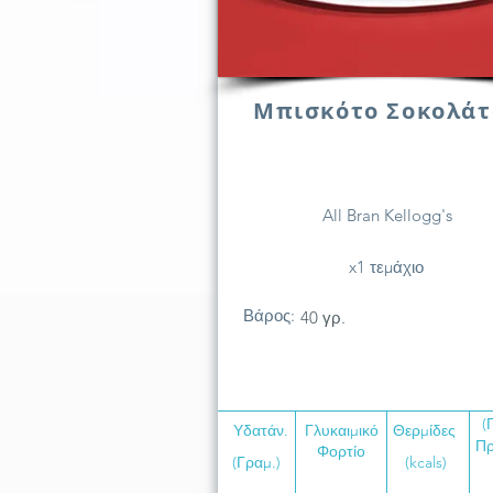
Μπισκότο Σοκολάτ
All Bran Kellogg's
x1 τεμάχιο
Βάρος:
40 γρ.
(
Υδατάν.
Γλυκαιμικό
Θερμίδες
Πρ
Φορτίο
(Γραμ.)
(kcals)