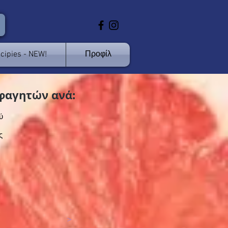
cipies - NEW!
Προφίλ
φαγητών ανά:
ύ
ς
>