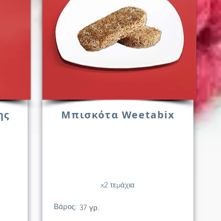
ης
Μπισκότα Weetabix
x2 τεμάχια
Βάρος:
37 γρ.