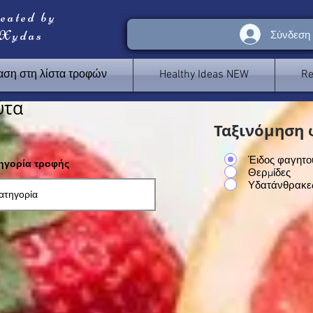
reated by
 Xydas
Σύνδεση
ση στη λίστα τροφών
Healthy Ideas NEW
Re
ύτα
Ταξινόμηση 
Έιδος φαγητο
τηγορία τροφής
Θερμίδες
Υδατάνθρακε
<