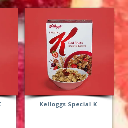
K
Kelloggs Special K