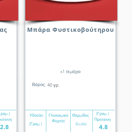
ας
Μπάρα Φυστικοβούτηρου
x1 τεμάχιο
Βάρος:
40 γρ.
Γραμ.)
(Γραμ.)
Υδατάν.
Γλυκαιμικό
Θερμίδες
οτεινη
Προτεινη
Φορτίο
(Γραμ.)
(kcals)
2.8
4.8