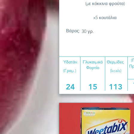
(με κόκκινα φρούτα)
x5 κουτάλια
Βάρος:
30 γρ.
(
Υδατάν.
Γλυκαιμικό
Θερμίδες
Πρ
Φορτίο
(Γραμ.)
(kcals)
24
15
113