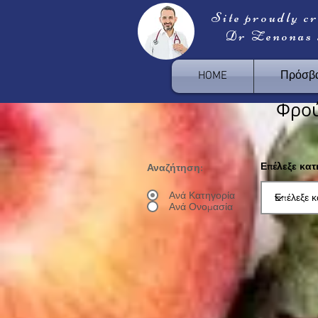
Site proudly c
Dr Zenonas
HOME
Πρόσβα
Φρο
Επέλεξε κα
Αναζήτηση:
Ανά Κατηγορία
Ανά Ονομασία