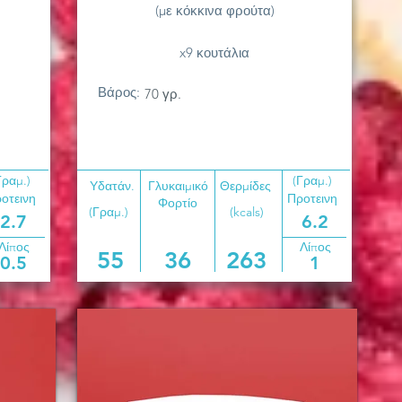
(με κόκκινα φρούτα)
x9 κουτάλια
Βάρος:
70 γρ.
Γραμ.)
(Γραμ.)
Υδατάν.
Γλυκαιμικό
Θερμίδες
οτεινη
Προτεινη
Φορτίο
(Γραμ.)
(kcals)
2.7
6.2
Λίπος
Λίπος
55
36
263
0.5
1