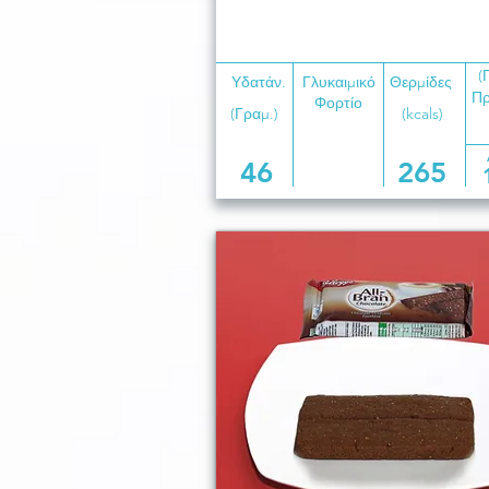
(
Υδατάν.
Γλυκαιμικό
Θερμίδες
Πρ
Φορτίο
(Γραμ.)
(kcals)
46
265