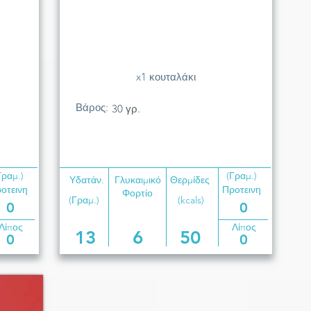
x1 κουταλάκι
Βάρος:
30 γρ.
Γραμ.)
(Γραμ.)
Υδατάν.
Γλυκαιμικό
Θερμίδες
οτεινη
Προτεινη
Φορτίο
(Γραμ.)
(kcals)
0
0
Λίπος
Λίπος
13
6
50
0
0