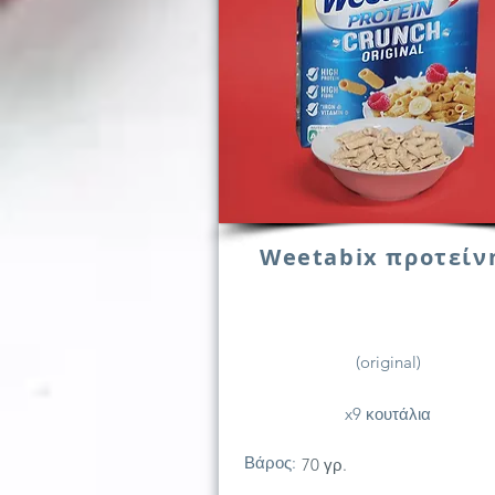
Weetabix προτείν
(original)
x9 κουτάλια
Βάρος:
70 γρ.