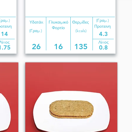
Γραμ.)
(Γραμ.)
Υδατάν.
Γλυκαιμικό
Θερμίδες
οτεινη
Προτεινη
Φορτίο
(Γραμ.)
(kcals)
14
4.3
Λίπος
Λίπος
26
16
135
1.75
0.8