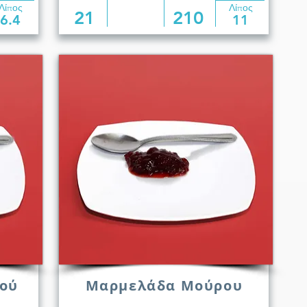
Λίπος
Λίπος
21
210
6.4
11
ού
Μαρμελάδα Μούρου