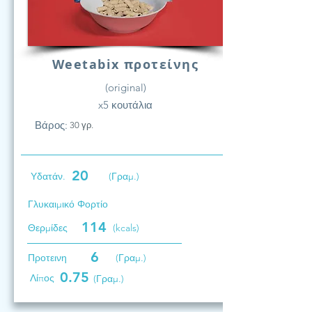
Weetabix προτείνης
(original)
x5 κουτάλια
Βάρος:
30 γρ.
20
Υδατάν.
(Γραμ.)
Γλυκαιμικό Φορτίο
114
Θερμίδες
(kcals)
6
Προτεινη
(Γραμ.)
0.75
Λίπος
(Γραμ.)