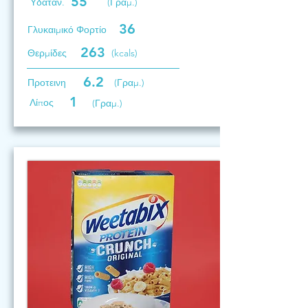
55
Υδατάν.
(Γραμ.)
36
Γλυκαιμικό Φορτίο
263
Θερμίδες
(kcals)
6.2
Προτεινη
(Γραμ.)
1
Λίπος
(Γραμ.)