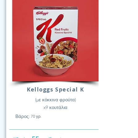
Kelloggs Special K
(με κόκκινα φρούτα)
x9 κουτάλια
Βάρος:
70 γρ.