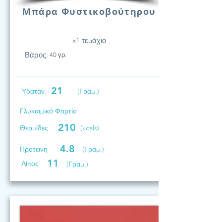
Μπάρα Φυστικοβούτηρου
x1 τεμάχιο
Βάρος:
40 γρ.
21
Υδατάν.
(Γραμ.)
Γλυκαιμικό Φορτίο
210
Θερμίδες
(kcals)
4.8
Προτεινη
(Γραμ.)
11
Λίπος
(Γραμ.)