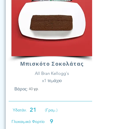
Μπισκότο Σοκολάτας
All Bran Kellogg's
x1 τεμάχιο
Βάρος:
40 γρ.
21
Υδατάν.
(Γραμ.)
9
Γλυκαιμικό Φορτίο