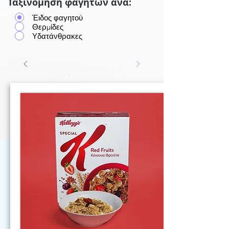
Ταξινόμηση φαγητών ανά:
Έιδος φαγητού
Θερμίδες
Υδατάνθρακες