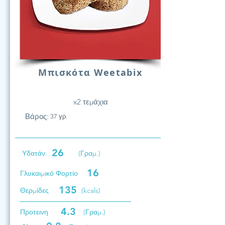
Μπισκότα Weetabix
x2 τεμάχια
Βάρος:
37 γρ.
26
Υδατάν.
(Γραμ.)
16
Γλυκαιμικό Φορτίο
135
Θερμίδες
(kcals)
4.3
Προτεινη
(Γραμ.)