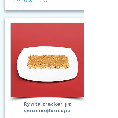
0.8
Λίπος
(Γραμ.)
Ryvita cracker με
φυστικοβούτυρο