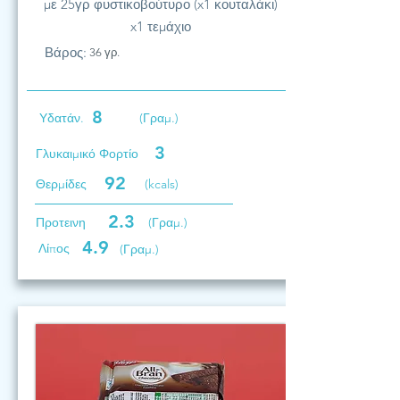
με 25γρ φυστικοβούτυρο (x1 κουταλάκι)
x1 τεμάχιο
Βάρος:
36 γρ.
8
Υδατάν.
(Γραμ.)
3
Γλυκαιμικό Φορτίο
92
Θερμίδες
(kcals)
2.3
Προτεινη
(Γραμ.)
4.9
Λίπος
(Γραμ.)