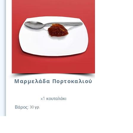
Μαρμελάδα Πορτοκαλιού
x1 κουταλάκι
Βάρος:
30 γρ.
21
Υδατάν.
(Γραμ.)