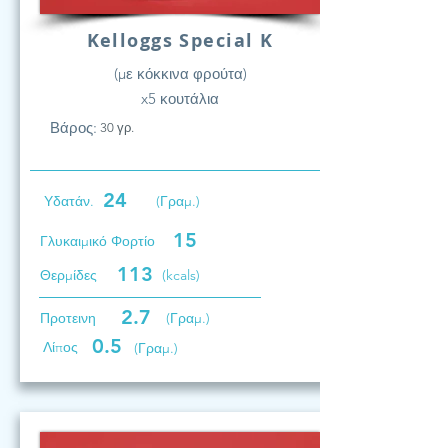
Kelloggs Special K
(με κόκκινα φρούτα)
x5 κουτάλια
Βάρος:
30 γρ.
24
Υδατάν.
(Γραμ.)
15
Γλυκαιμικό Φορτίο
113
Θερμίδες
(kcals)
2.7
Προτεινη
(Γραμ.)
0.5
Λίπος
(Γραμ.)