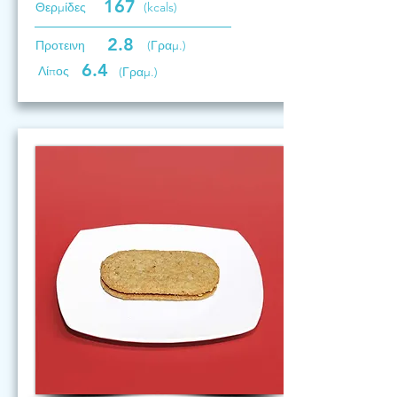
167
Θερμίδες
(kcals)
2.8
Προτεινη
(Γραμ.)
6.4
Λίπος
(Γραμ.)