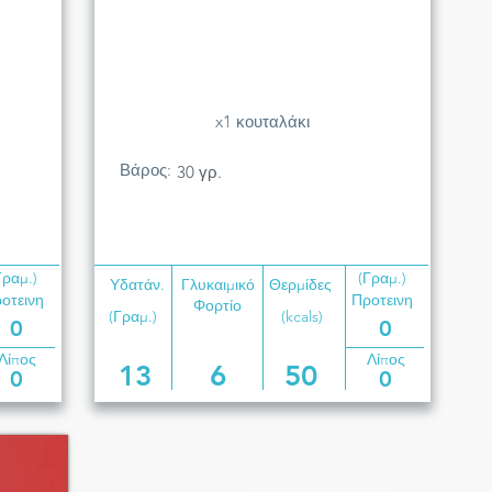
x1 κουταλάκι
Βάρος:
30 γρ.
Γραμ.)
(Γραμ.)
Υδατάν.
Γλυκαιμικό
Θερμίδες
οτεινη
Προτεινη
Φορτίο
(Γραμ.)
(kcals)
0
0
Λίπος
Λίπος
13
6
50
0
0