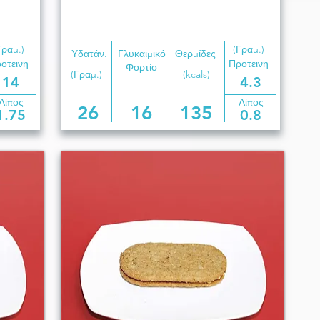
Γραμ.)
(Γραμ.)
Υδατάν.
Γλυκαιμικό
Θερμίδες
οτεινη
Προτεινη
Φορτίο
(Γραμ.)
(kcals)
14
4.3
Λίπος
Λίπος
26
16
135
1.75
0.8