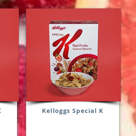
K
Kelloggs Special K