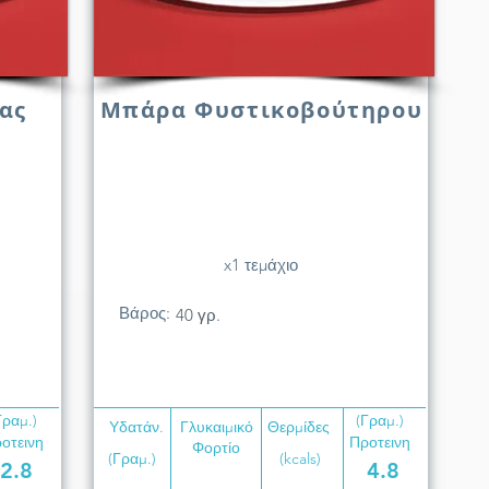
ας
Μπάρα Φυστικοβούτηρου
x1 τεμάχιο
Βάρος:
40 γρ.
Γραμ.)
(Γραμ.)
Υδατάν.
Γλυκαιμικό
Θερμίδες
οτεινη
Προτεινη
Φορτίο
(Γραμ.)
(kcals)
2.8
4.8