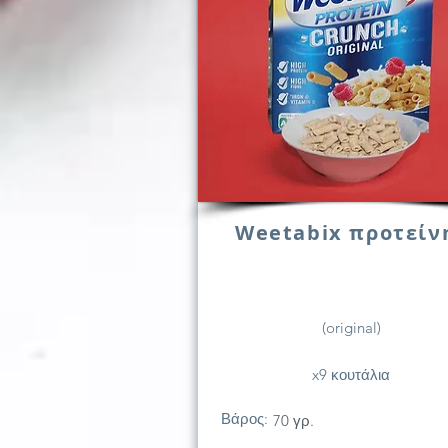
Weetabix προτείν
(original)
x9 κουτάλια
Βάρος:
70 γρ.