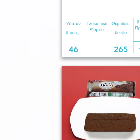
(
Υδατάν.
Γλυκαιμικό
Θερμίδες
Πρ
Φορτίο
(Γραμ.)
(kcals)
46
265