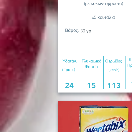
(με κόκκινα φρούτα)
x5 κουτάλια
Βάρος:
30 γρ.
(
Υδατάν.
Γλυκαιμικό
Θερμίδες
Πρ
Φορτίο
(Γραμ.)
(kcals)
24
15
113