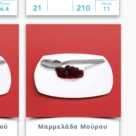
Λίπος
Λίπος
21
210
6.4
11
ού
Μαρμελάδα Μούρου