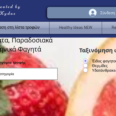
reated by
 Xydas
Σύνδεση
ση στη λίστα τροφών
Healthy Ideas NEW
Re
τα, Παραδοσιακά
ηνικά Φαγητά
Ταξινόμηση 
Έιδος φαγητο
τηγορία τροφής
Θερμίδες
Υδατάνθρακε
<