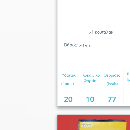
x1 κουταλάκι
Βάρος:
30 γρ.
(
Υδατάν.
Γλυκαιμικό
Θερμίδες
Πρ
Φορτίο
(Γραμ.)
(kcals)
20
10
77