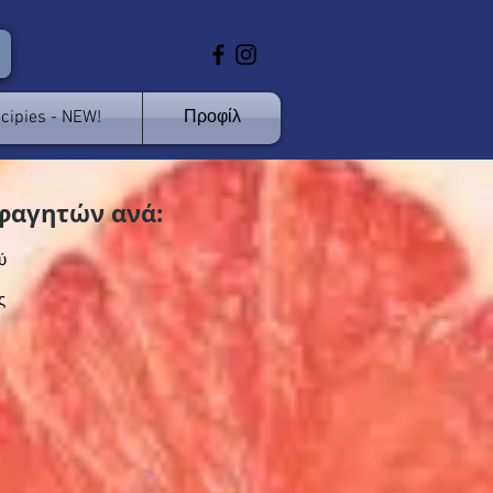
cipies - NEW!
Προφίλ
φαγητών ανά:
ύ
ς
>