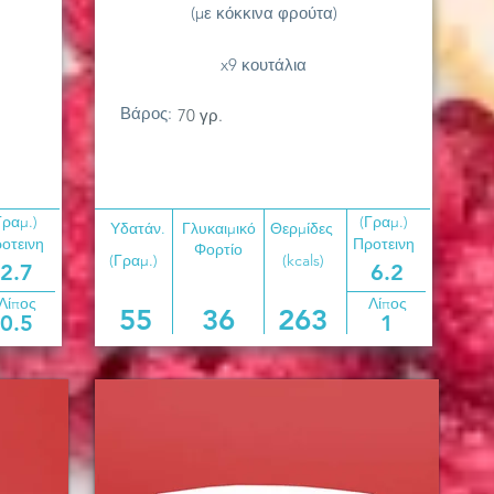
(με κόκκινα φρούτα)
x9 κουτάλια
Βάρος:
70 γρ.
Γραμ.)
(Γραμ.)
Υδατάν.
Γλυκαιμικό
Θερμίδες
οτεινη
Προτεινη
Φορτίο
(Γραμ.)
(kcals)
2.7
6.2
Λίπος
Λίπος
55
36
263
0.5
1