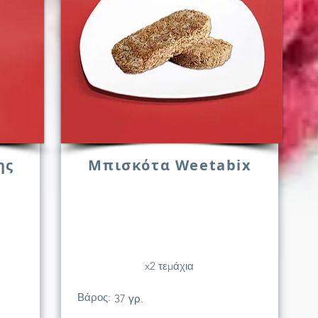
ης
Μπισκότα Weetabix
x2 τεμάχια
Βάρος:
37 γρ.