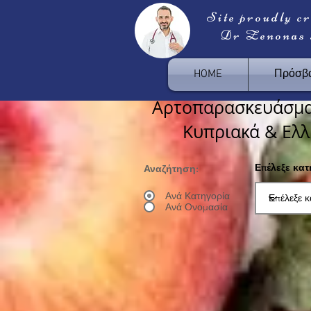
Site proudly c
Dr Zenonas
HOME
Πρόσβα
Αρτοπαρασκευάσμα
Κυπριακά & Ελλ
Επέλεξε κα
Αναζήτηση:
Ανά Κατηγορία
Ανά Ονομασία