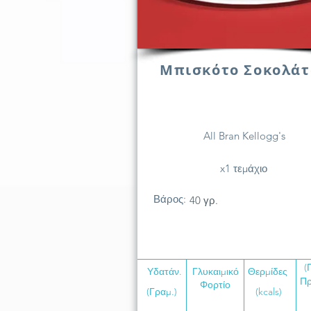
Μπισκότο Σοκολάτ
All Bran Kellogg's
x1 τεμάχιο
Βάρος:
40 γρ.
(
Υδατάν.
Γλυκαιμικό
Θερμίδες
Πρ
Φορτίο
(Γραμ.)
(kcals)