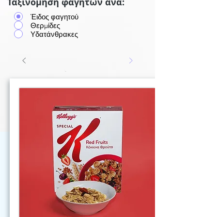
Ταξινόμηση φαγητών ανά:
Έιδος φαγητού
Θερμίδες
Υδατάνθρακες