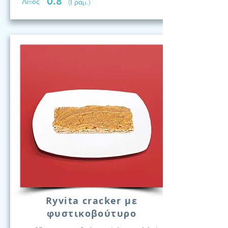
0.8
Λίπος
(Γραμ.)
Ryvita cracker με
φυστικοβούτυρο