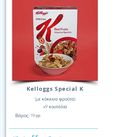
Kelloggs Special K
(με κόκκινα φρούτα)
x9 κουτάλια
Βάρος:
70 γρ.