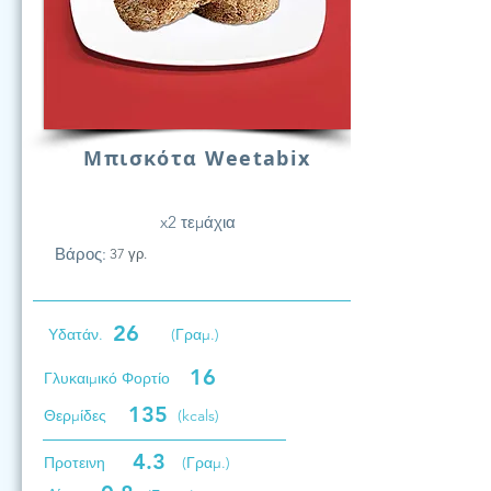
Μπισκότα Weetabix
x2 τεμάχια
Βάρος:
37 γρ.
26
Υδατάν.
(Γραμ.)
16
Γλυκαιμικό Φορτίο
135
Θερμίδες
(kcals)
4.3
Προτεινη
(Γραμ.)