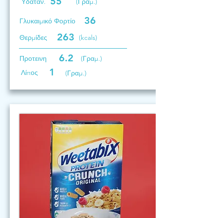
55
Υδατάν.
(Γραμ.)
36
Γλυκαιμικό Φορτίο
263
Θερμίδες
(kcals)
6.2
Προτεινη
(Γραμ.)
1
Λίπος
(Γραμ.)