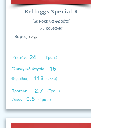
Kelloggs Special K
(με κόκκινα φρούτα)
x5 κουτάλια
Βάρος:
30 γρ.
24
Υδατάν.
(Γραμ.)
15
Γλυκαιμικό Φορτίο
113
Θερμίδες
(kcals)
2.7
Προτεινη
(Γραμ.)
0.5
Λίπος
(Γραμ.)