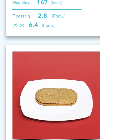
167
Θερμίδες
(kcals)
2.8
Προτεινη
(Γραμ.)
6.4
Λίπος
(Γραμ.)