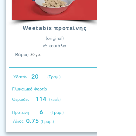
Weetabix προτείνης
(original)
x5 κουτάλια
Βάρος:
30 γρ.
20
Υδατάν.
(Γραμ.)
Γλυκαιμικό Φορτίο
114
Θερμίδες
(kcals)
6
Προτεινη
(Γραμ.)
0.75
Λίπος
(Γραμ.)