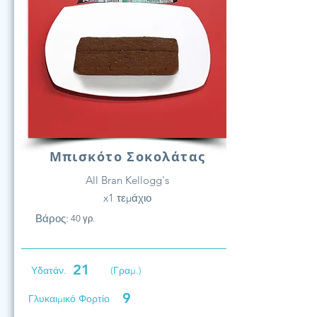
Μπισκότο Σοκολάτας
All Bran Kellogg's
x1 τεμάχιο
Βάρος:
40 γρ.
21
Υδατάν.
(Γραμ.)
9
Γλυκαιμικό Φορτίο