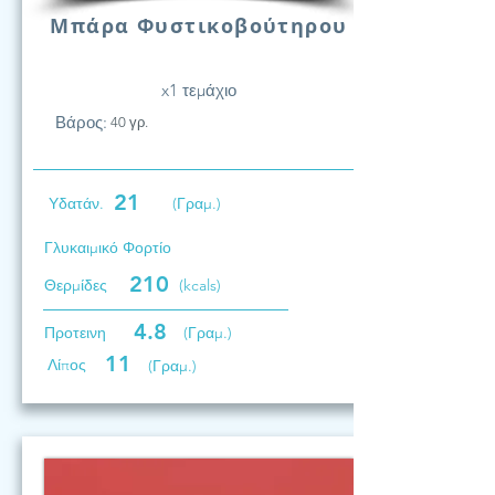
Μπάρα Φυστικοβούτηρου
x1 τεμάχιο
Βάρος:
40 γρ.
21
Υδατάν.
(Γραμ.)
Γλυκαιμικό Φορτίο
210
Θερμίδες
(kcals)
4.8
Προτεινη
(Γραμ.)
11
Λίπος
(Γραμ.)