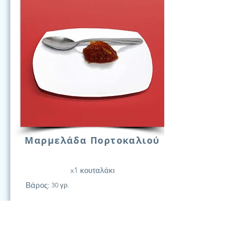
Μαρμελάδα Πορτοκαλιού
x1 κουταλάκι
Βάρος:
30 γρ.
21
Υδατάν.
(Γραμ.)