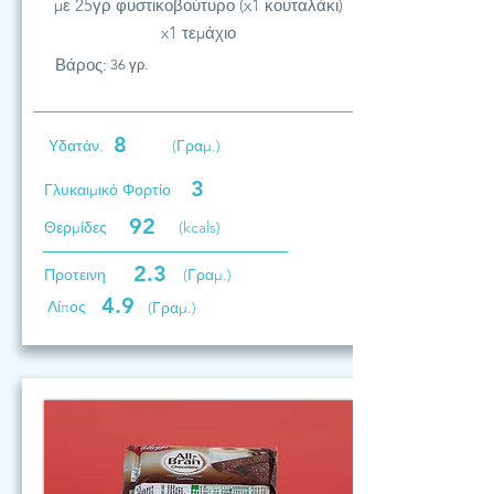
με 25γρ φυστικοβούτυρο (x1 κουταλάκι)
x1 τεμάχιο
Βάρος:
36 γρ.
8
Υδατάν.
(Γραμ.)
3
Γλυκαιμικό Φορτίο
92
Θερμίδες
(kcals)
2.3
Προτεινη
(Γραμ.)
4.9
Λίπος
(Γραμ.)