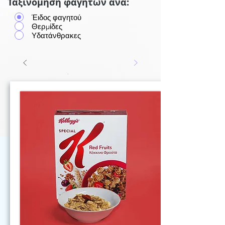
Ταξινόμηση φαγητών ανά:
Έιδος φαγητού
Θερμίδες
Υδατάνθρακες