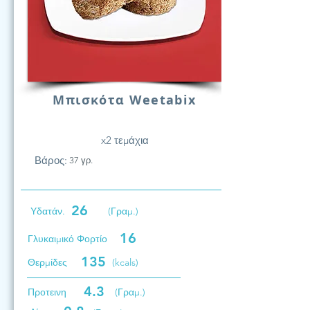
Μπισκότα Weetabix
x2 τεμάχια
Βάρος:
37 γρ.
26
Υδατάν.
(Γραμ.)
16
Γλυκαιμικό Φορτίο
135
Θερμίδες
(kcals)
4.3
Προτεινη
(Γραμ.)