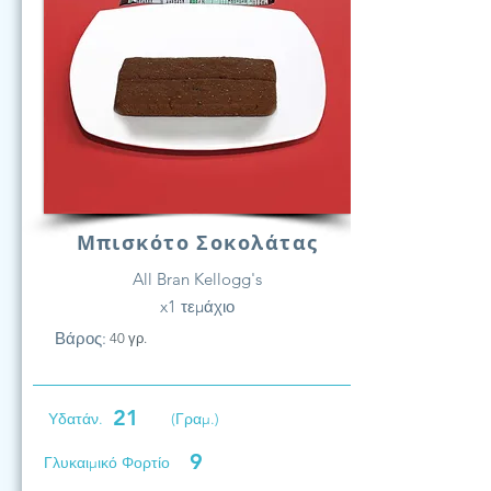
Μπισκότο Σοκολάτας
All Bran Kellogg's
x1 τεμάχιο
Βάρος:
40 γρ.
21
Υδατάν.
(Γραμ.)
9
Γλυκαιμικό Φορτίο