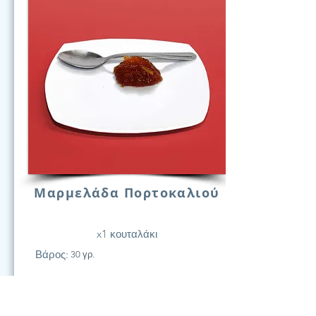
Μαρμελάδα Πορτοκαλιού
x1 κουταλάκι
Βάρος:
30 γρ.
21
Υδατάν.
(Γραμ.)