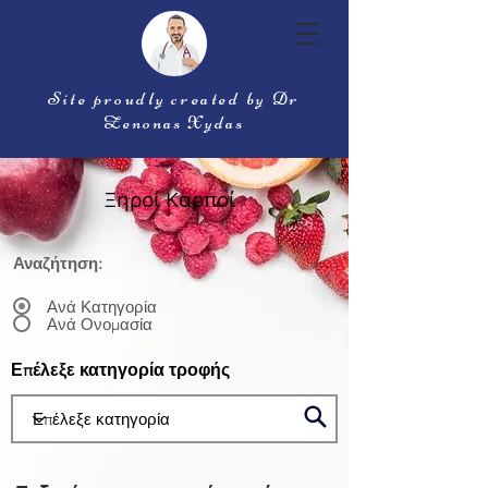
Site proudly created by Dr
Zenonas Xydas
Ξηροί Καρποί
Αναζήτηση:
Ανά Κατηγορία
Ανά Ονομασία
Επέλεξε κατηγορία τροφής