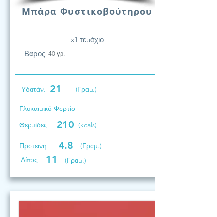
Μπάρα Φυστικοβούτηρου
x1 τεμάχιο
Βάρος:
40 γρ.
21
Υδατάν.
(Γραμ.)
Γλυκαιμικό Φορτίο
210
Θερμίδες
(kcals)
4.8
Προτεινη
(Γραμ.)
11
Λίπος
(Γραμ.)