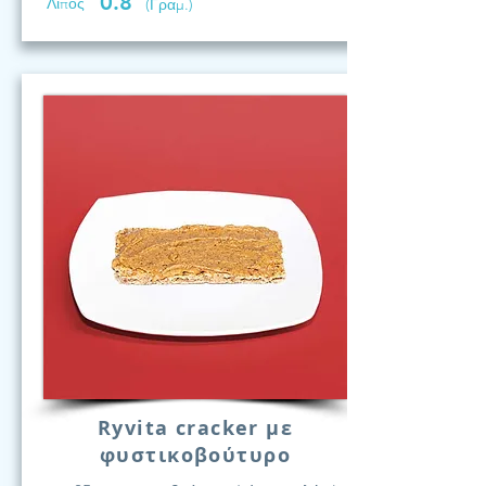
0.8
Λίπος
(Γραμ.)
Ryvita cracker με
φυστικοβούτυρο