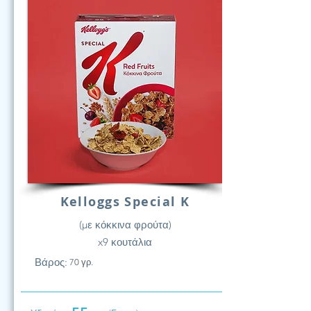
Kelloggs Special K
(με κόκκινα φρούτα)
x9 κουτάλια
Βάρος:
70 γρ.