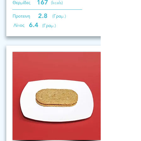
167
Θερμίδες
(kcals)
2.8
Προτεινη
(Γραμ.)
6.4
Λίπος
(Γραμ.)