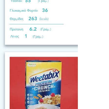
55
Υδατάν.
(Γραμ.)
36
Γλυκαιμικό Φορτίο
263
Θερμίδες
(kcals)
6.2
Προτεινη
(Γραμ.)
1
Λίπος
(Γραμ.)