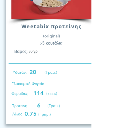
Weetabix προτείνης
(original)
x5 κουτάλια
Βάρος:
30 γρ.
20
Υδατάν.
(Γραμ.)
Γλυκαιμικό Φορτίο
114
Θερμίδες
(kcals)
6
Προτεινη
(Γραμ.)
0.75
Λίπος
(Γραμ.)