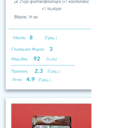
με 25γρ φυστικοβούτυρο (x1 κουταλάκι)
x1 τεμάχιο
Βάρος:
36 γρ.
8
Υδατάν.
(Γραμ.)
3
Γλυκαιμικό Φορτίο
92
Θερμίδες
(kcals)
2.3
Προτεινη
(Γραμ.)
4.9
Λίπος
(Γραμ.)