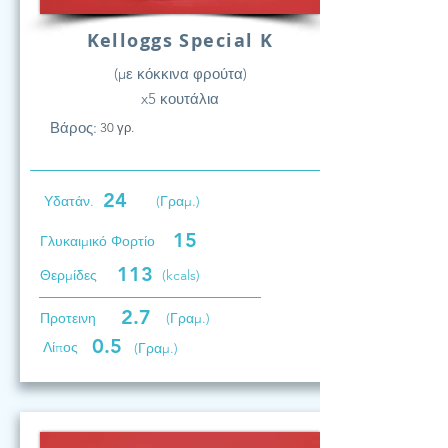
Kelloggs Special K
(με κόκκινα φρούτα)
x5 κουτάλια
Βάρος:
30 γρ.
24
Υδατάν.
(Γραμ.)
15
Γλυκαιμικό Φορτίο
113
Θερμίδες
(kcals)
2.7
Προτεινη
(Γραμ.)
0.5
Λίπος
(Γραμ.)