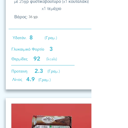
με 25γρ φυστικοβούτυρο (x1 κουταλάκι)
x1 τεμάχιο
Βάρος:
36 γρ.
8
Υδατάν.
(Γραμ.)
3
Γλυκαιμικό Φορτίο
92
Θερμίδες
(kcals)
2.3
Προτεινη
(Γραμ.)
4.9
Λίπος
(Γραμ.)