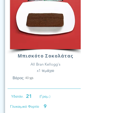
Μπισκότο Σοκολάτας
All Bran Kellogg's
x1 τεμάχιο
Βάρος:
40 γρ.
21
Υδατάν.
(Γραμ.)
9
Γλυκαιμικό Φορτίο