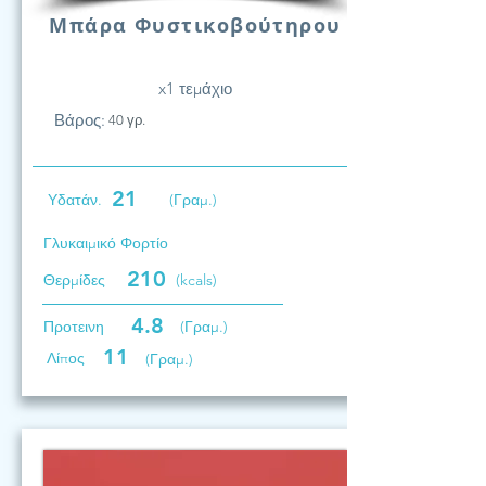
Μπάρα Φυστικοβούτηρου
x1 τεμάχιο
Βάρος:
40 γρ.
21
Υδατάν.
(Γραμ.)
Γλυκαιμικό Φορτίο
210
Θερμίδες
(kcals)
4.8
Προτεινη
(Γραμ.)
11
Λίπος
(Γραμ.)