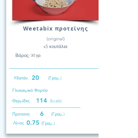
Weetabix προτείνης
(original)
x5 κουτάλια
Βάρος:
30 γρ.
20
Υδατάν.
(Γραμ.)
Γλυκαιμικό Φορτίο
114
Θερμίδες
(kcals)
6
Προτεινη
(Γραμ.)
0.75
Λίπος
(Γραμ.)