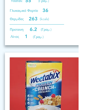
55
Υδατάν.
(Γραμ.)
36
Γλυκαιμικό Φορτίο
263
Θερμίδες
(kcals)
6.2
Προτεινη
(Γραμ.)
1
Λίπος
(Γραμ.)