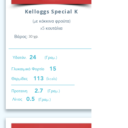
Kelloggs Special K
(με κόκκινα φρούτα)
x5 κουτάλια
Βάρος:
30 γρ.
24
Υδατάν.
(Γραμ.)
15
Γλυκαιμικό Φορτίο
113
Θερμίδες
(kcals)
2.7
Προτεινη
(Γραμ.)
0.5
Λίπος
(Γραμ.)