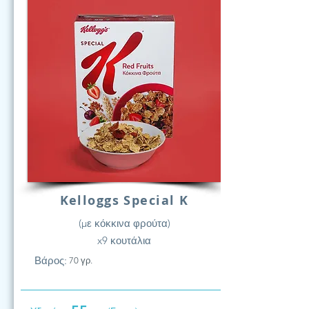
Kelloggs Special K
(με κόκκινα φρούτα)
x9 κουτάλια
Βάρος:
70 γρ.