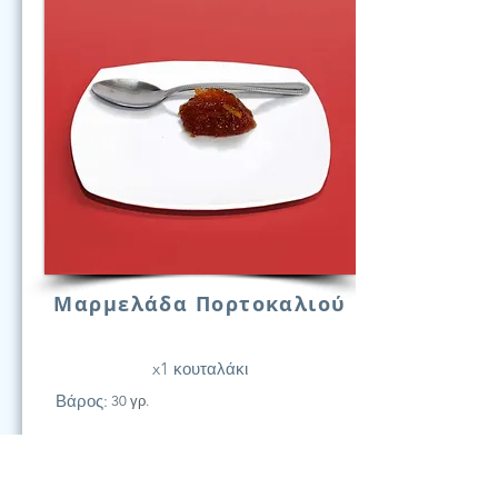
Μαρμελάδα Πορτοκαλιού
x1 κουταλάκι
Βάρος:
30 γρ.
21
Υδατάν.
(Γραμ.)