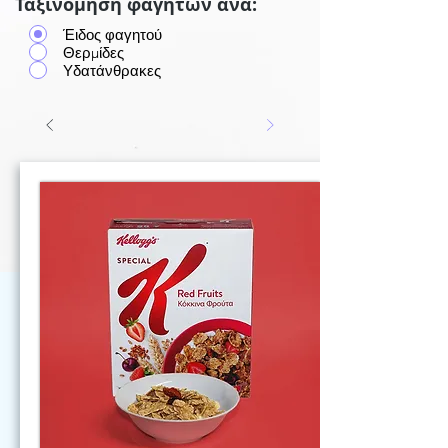
Ταξινόμηση φαγητών ανά:
Έιδος φαγητού
Θερμίδες
Υδατάνθρακες