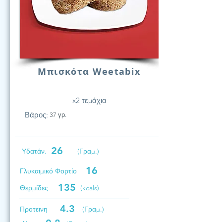
Μπισκότα Weetabix
x2 τεμάχια
Βάρος:
37 γρ.
26
Υδατάν.
(Γραμ.)
16
Γλυκαιμικό Φορτίο
135
Θερμίδες
(kcals)
4.3
Προτεινη
(Γραμ.)