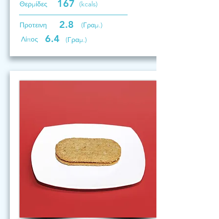
167
Θερμίδες
(kcals)
2.8
Προτεινη
(Γραμ.)
6.4
Λίπος
(Γραμ.)