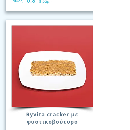
0.8
Λίπος
(Γραμ.)
Ryvita cracker με
φυστικοβούτυρο