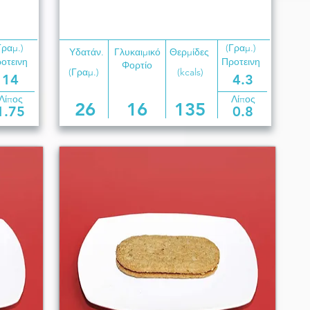
Γραμ.)
(Γραμ.)
Υδατάν.
Γλυκαιμικό
Θερμίδες
οτεινη
Προτεινη
Φορτίο
(Γραμ.)
(kcals)
14
4.3
Λίπος
Λίπος
26
16
135
1.75
0.8