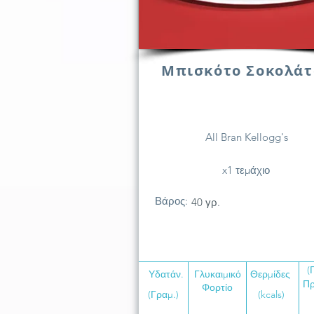
Μπισκότο Σοκολάτ
All Bran Kellogg's
x1 τεμάχιο
Βάρος:
40 γρ.
(
Υδατάν.
Γλυκαιμικό
Θερμίδες
Πρ
Φορτίο
(Γραμ.)
(kcals)