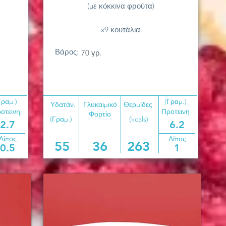
(με κόκκινα φρούτα)
x9 κουτάλια
Βάρος:
70 γρ.
Γραμ.)
(Γραμ.)
Υδατάν.
Γλυκαιμικό
Θερμίδες
οτεινη
Προτεινη
Φορτίο
(Γραμ.)
(kcals)
2.7
6.2
Λίπος
Λίπος
55
36
263
0.5
1