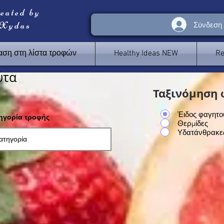
reated by
 Xydas
Σύνδεση
ση στη λίστα τροφών
Healthy Ideas NEW
Re
ύτα
Ταξινόμηση 
Έιδος φαγητο
τηγορία τροφής
Θερμίδες
Υδατάνθρακε
<