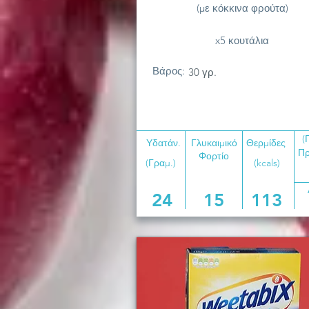
(με κόκκινα φρούτα)
x5 κουτάλια
Βάρος:
30 γρ.
(
Υδατάν.
Γλυκαιμικό
Θερμίδες
Πρ
Φορτίο
(Γραμ.)
(kcals)
24
15
113