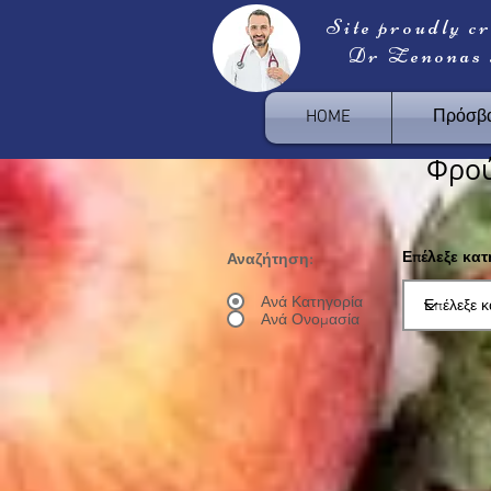
Site proudly c
Dr Zenonas
HOME
Πρόσβα
Φρο
Επέλεξε κα
Αναζήτηση:
Ανά Κατηγορία
Ανά Ονομασία