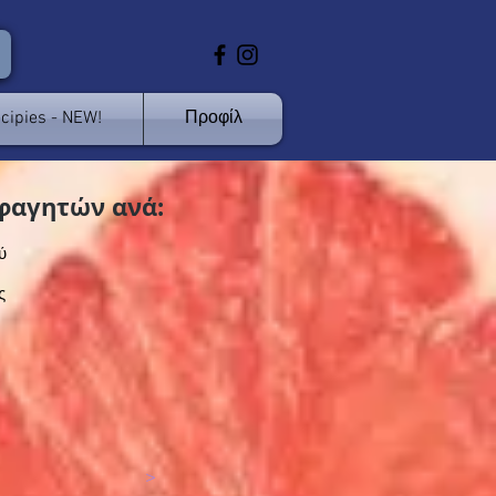
cipies - NEW!
Προφίλ
φαγητών ανά:
ύ
ς
>