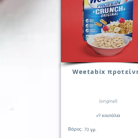
Weetabix προτείν
(original)
x9 κουτάλια
Βάρος:
70 γρ.