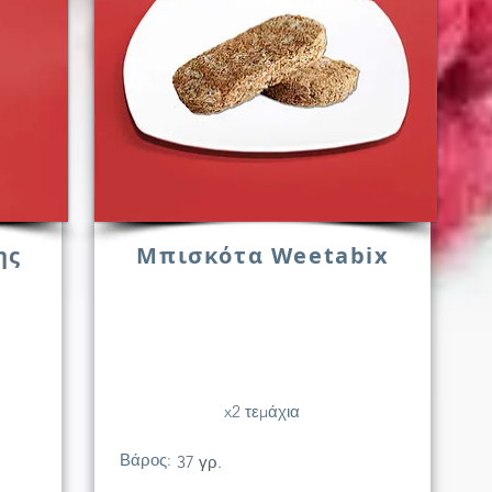
ης
Μπισκότα Weetabix
x2 τεμάχια
Βάρος:
37 γρ.