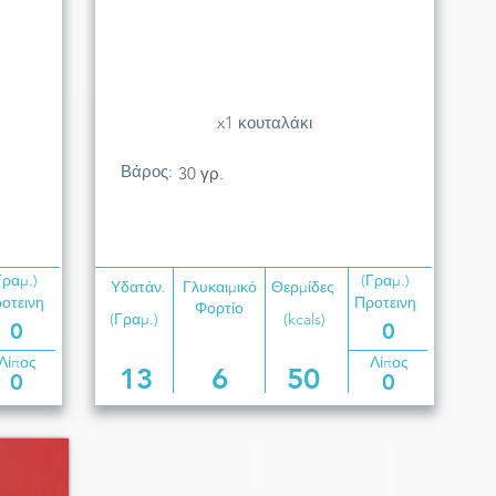
x1 κουταλάκι
Βάρος:
30 γρ.
Γραμ.)
(Γραμ.)
Υδατάν.
Γλυκαιμικό
Θερμίδες
οτεινη
Προτεινη
Φορτίο
(Γραμ.)
(kcals)
0
0
Λίπος
Λίπος
13
6
50
0
0