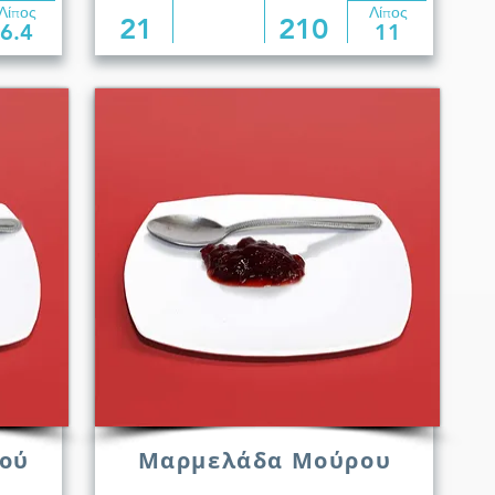
Λίπος
Λίπος
21
210
6.4
11
ού
Μαρμελάδα Μούρου