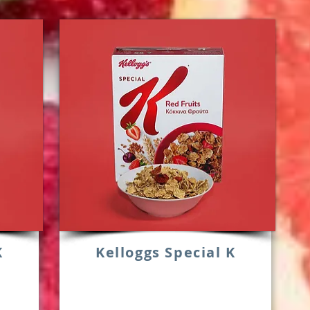
K
Kelloggs Special K