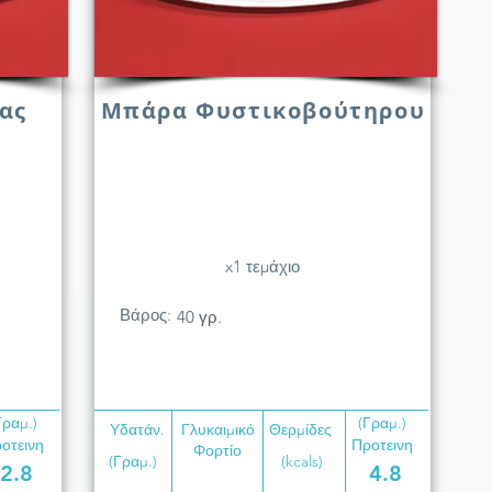
ας
Μπάρα Φυστικοβούτηρου
x1 τεμάχιο
Βάρος:
40 γρ.
Γραμ.)
(Γραμ.)
Υδατάν.
Γλυκαιμικό
Θερμίδες
οτεινη
Προτεινη
Φορτίο
(Γραμ.)
(kcals)
2.8
4.8