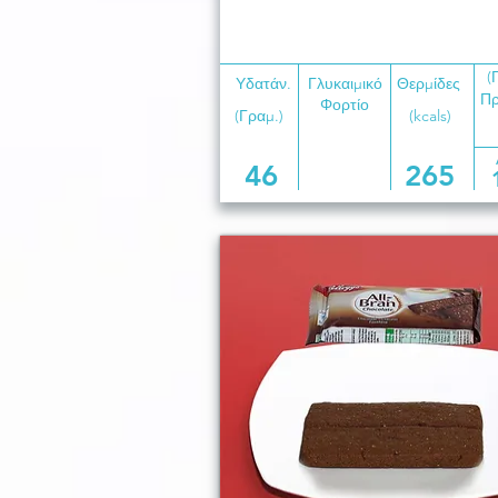
(
Υδατάν.
Γλυκαιμικό
Θερμίδες
Πρ
Φορτίο
(Γραμ.)
(kcals)
46
265