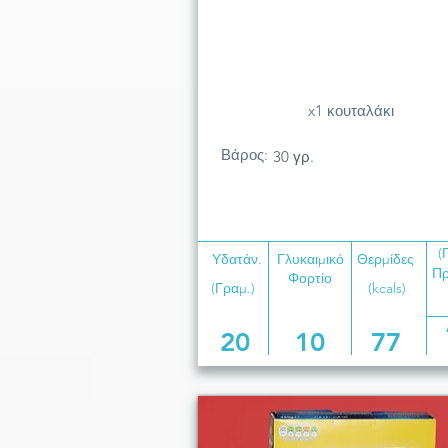
x1 κουταλάκι
Βάρος:
30 γρ.
(
Υδατάν.
Γλυκαιμικό
Θερμίδες
Πρ
Φορτίο
(Γραμ.)
(kcals)
20
10
77