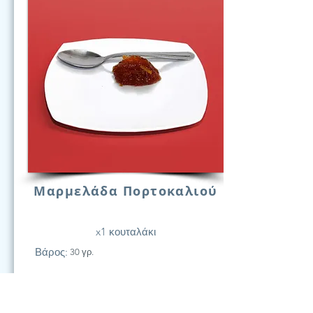
Μαρμελάδα Πορτοκαλιού
x1 κουταλάκι
Βάρος:
30 γρ.
21
Υδατάν.
(Γραμ.)