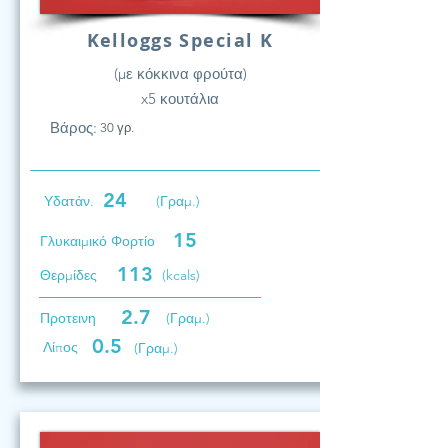
Kelloggs Special K
(με κόκκινα φρούτα)
x5 κουτάλια
Βάρος:
30 γρ.
24
Υδατάν.
(Γραμ.)
15
Γλυκαιμικό Φορτίο
113
Θερμίδες
(kcals)
2.7
Προτεινη
(Γραμ.)
0.5
Λίπος
(Γραμ.)