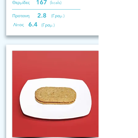
167
Θερμίδες
(kcals)
2.8
Προτεινη
(Γραμ.)
6.4
Λίπος
(Γραμ.)