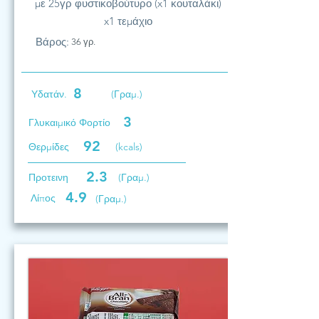
με 25γρ φυστικοβούτυρο (x1 κουταλάκι)
x1 τεμάχιο
Βάρος:
36 γρ.
8
Υδατάν.
(Γραμ.)
3
Γλυκαιμικό Φορτίο
92
Θερμίδες
(kcals)
2.3
Προτεινη
(Γραμ.)
4.9
Λίπος
(Γραμ.)