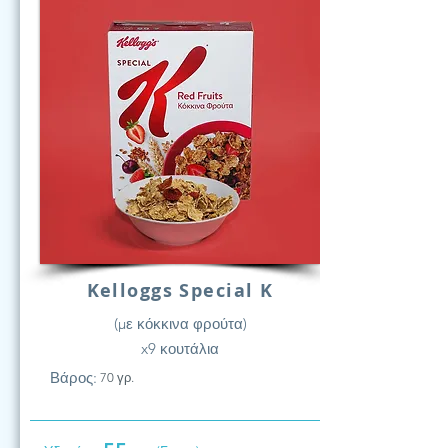
Kelloggs Special K
(με κόκκινα φρούτα)
x9 κουτάλια
Βάρος:
70 γρ.