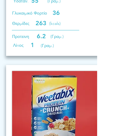
55
Υδατάν.
(Γραμ.)
36
Γλυκαιμικό Φορτίο
263
Θερμίδες
(kcals)
6.2
Προτεινη
(Γραμ.)
1
Λίπος
(Γραμ.)