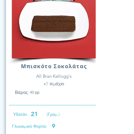
Μπισκότο Σοκολάτας
All Bran Kellogg's
x1 τεμάχιο
Βάρος:
40 γρ.
21
Υδατάν.
(Γραμ.)
9
Γλυκαιμικό Φορτίο