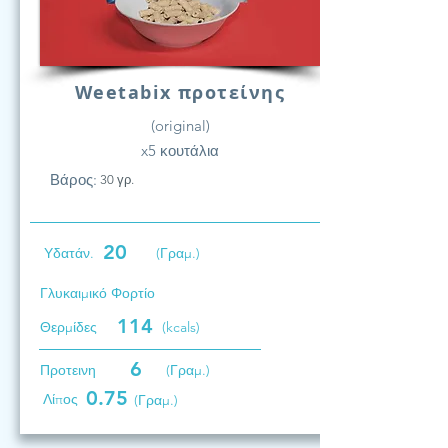
Weetabix προτείνης
(original)
x5 κουτάλια
Βάρος:
30 γρ.
20
Υδατάν.
(Γραμ.)
Γλυκαιμικό Φορτίο
114
Θερμίδες
(kcals)
6
Προτεινη
(Γραμ.)
0.75
Λίπος
(Γραμ.)