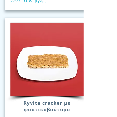
0.8
Λίπος
(Γραμ.)
Ryvita cracker με
φυστικοβούτυρο