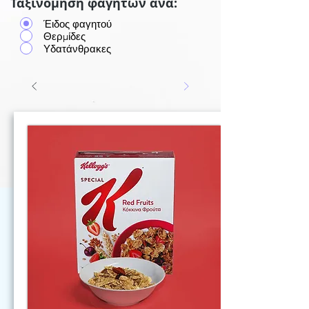
Ταξινόμηση φαγητών ανά:
Έιδος φαγητού
Θερμίδες
Υδατάνθρακες