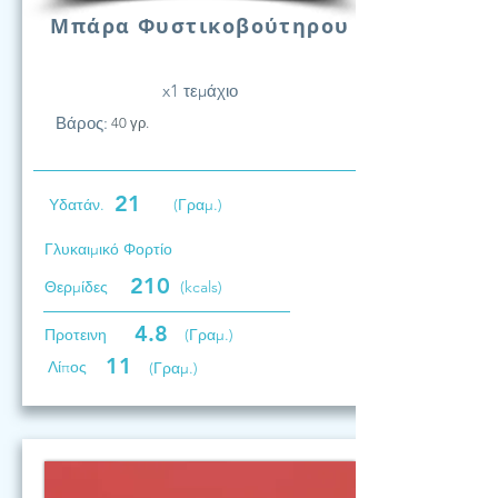
Μπάρα Φυστικοβούτηρου
x1 τεμάχιο
Βάρος:
40 γρ.
21
Υδατάν.
(Γραμ.)
Γλυκαιμικό Φορτίο
210
Θερμίδες
(kcals)
4.8
Προτεινη
(Γραμ.)
11
Λίπος
(Γραμ.)