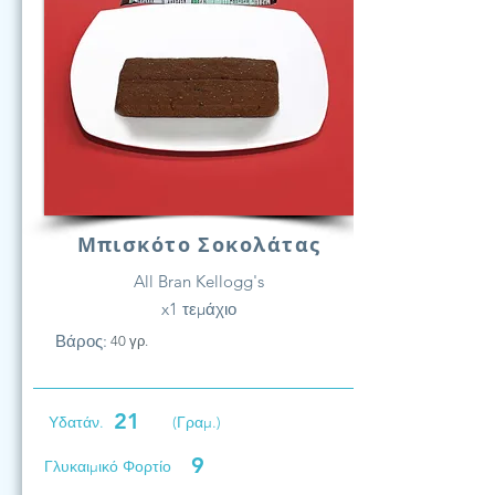
Μπισκότο Σοκολάτας
All Bran Kellogg's
x1 τεμάχιο
Βάρος:
40 γρ.
21
Υδατάν.
(Γραμ.)
9
Γλυκαιμικό Φορτίο