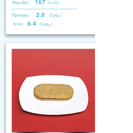
167
Θερμίδες
(kcals)
2.8
Προτεινη
(Γραμ.)
6.4
Λίπος
(Γραμ.)