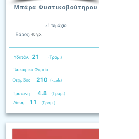
Μπάρα Φυστικοβούτηρου
x1 τεμάχιο
Βάρος:
40 γρ.
21
Υδατάν.
(Γραμ.)
Γλυκαιμικό Φορτίο
210
Θερμίδες
(kcals)
4.8
Προτεινη
(Γραμ.)
11
Λίπος
(Γραμ.)