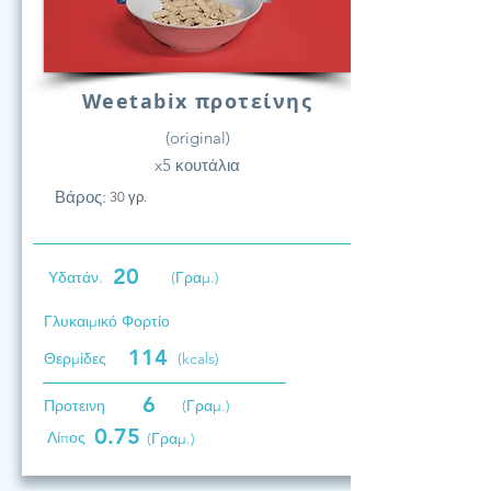
Weetabix προτείνης
(original)
x5 κουτάλια
Βάρος:
30 γρ.
20
Υδατάν.
(Γραμ.)
Γλυκαιμικό Φορτίο
114
Θερμίδες
(kcals)
6
Προτεινη
(Γραμ.)
0.75
Λίπος
(Γραμ.)