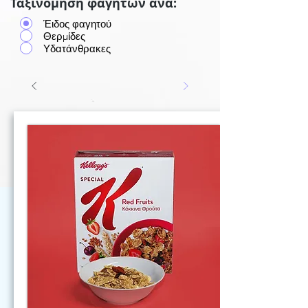
Ταξινόμηση φαγητών ανά:
Έιδος φαγητού
Θερμίδες
Υδατάνθρακες