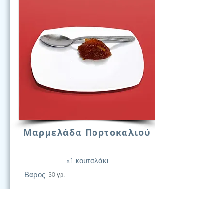
Μαρμελάδα Πορτοκαλιού
x1 κουταλάκι
Βάρος:
30 γρ.
21
Υδατάν.
(Γραμ.)