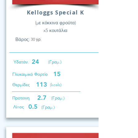
Kelloggs Special K
(με κόκκινα φρούτα)
x5 κουτάλια
Βάρος:
30 γρ.
24
Υδατάν.
(Γραμ.)
15
Γλυκαιμικό Φορτίο
113
Θερμίδες
(kcals)
2.7
Προτεινη
(Γραμ.)
0.5
Λίπος
(Γραμ.)