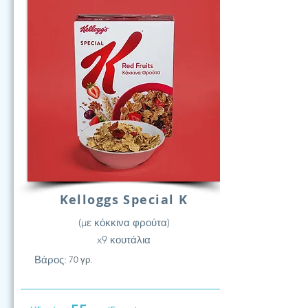
Kelloggs Special K
(με κόκκινα φρούτα)
x9 κουτάλια
Βάρος:
70 γρ.