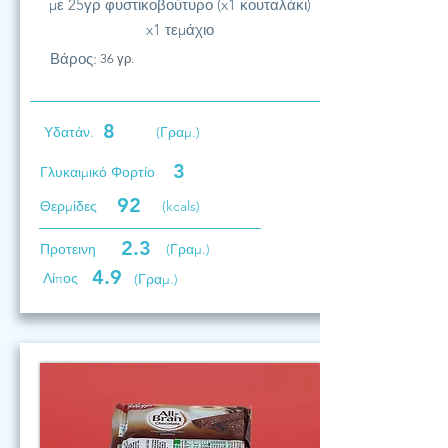
με 25γρ φυστικοβούτυρο (x1 κουταλάκι)
x1 τεμάχιο
Βάρος:
36 γρ.
8
Υδατάν.
(Γραμ.)
3
Γλυκαιμικό Φορτίο
92
Θερμίδες
(kcals)
2.3
Προτεινη
(Γραμ.)
4.9
Λίπος
(Γραμ.)