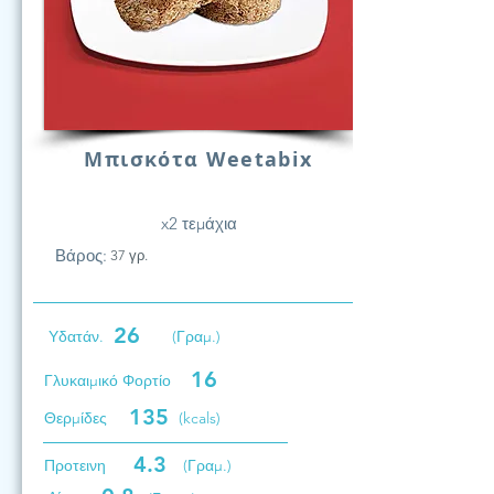
Μπισκότα Weetabix
x2 τεμάχια
Βάρος:
37 γρ.
26
Υδατάν.
(Γραμ.)
16
Γλυκαιμικό Φορτίο
135
Θερμίδες
(kcals)
4.3
Προτεινη
(Γραμ.)