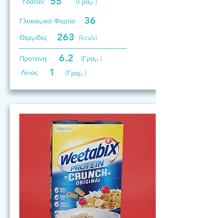
55
Υδατάν.
(Γραμ.)
36
Γλυκαιμικό Φορτίο
263
Θερμίδες
(kcals)
6.2
Προτεινη
(Γραμ.)
1
Λίπος
(Γραμ.)