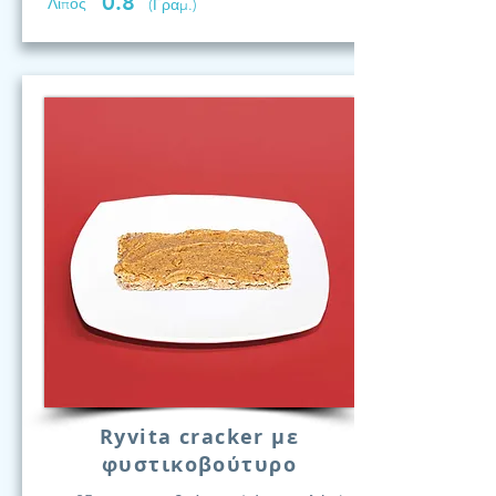
0.8
Λίπος
(Γραμ.)
Ryvita cracker με
φυστικοβούτυρο