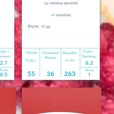
(με κόκκινα φρούτα)
x9 κουτάλια
Βάρος:
70 γρ.
Γραμ.)
(Γραμ.)
Υδατάν.
Γλυκαιμικό
Θερμίδες
οτεινη
Προτεινη
Φορτίο
(Γραμ.)
(kcals)
2.7
6.2
Λίπος
Λίπος
55
36
263
0.5
1