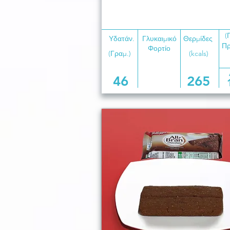
(
Υδατάν.
Γλυκαιμικό
Θερμίδες
Πρ
Φορτίο
(Γραμ.)
(kcals)
46
265