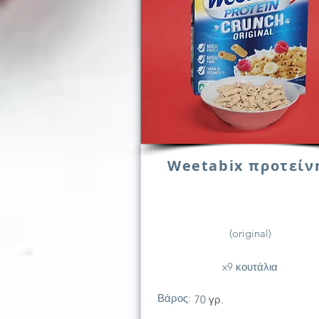
Weetabix προτείν
(original)
x9 κουτάλια
Βάρος:
70 γρ.