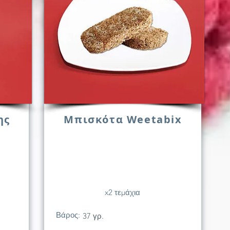
ης
Μπισκότα Weetabix
x2 τεμάχια
Βάρος:
37 γρ.