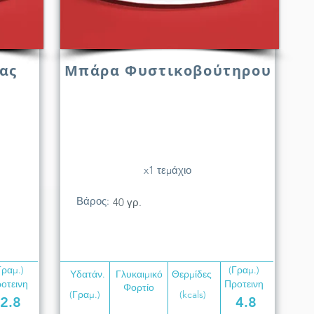
ας
Μπάρα Φυστικοβούτηρου
x1 τεμάχιο
Βάρος:
40 γρ.
Γραμ.)
(Γραμ.)
Υδατάν.
Γλυκαιμικό
Θερμίδες
οτεινη
Προτεινη
Φορτίο
(Γραμ.)
(kcals)
2.8
4.8