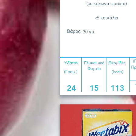
(με κόκκινα φρούτα)
x5 κουτάλια
Βάρος:
30 γρ.
(
Υδατάν.
Γλυκαιμικό
Θερμίδες
Πρ
Φορτίο
(Γραμ.)
(kcals)
24
15
113