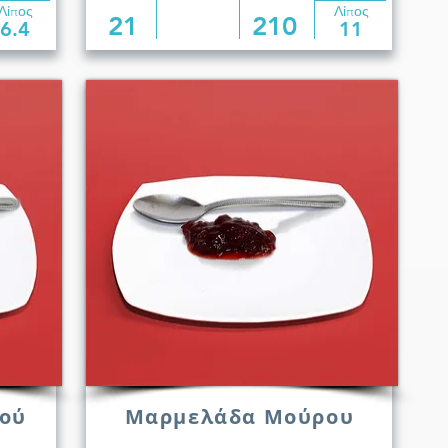
Λίπος
Λίπος
21
210
6.4
11
ού
Μαρμελάδα Μούρου