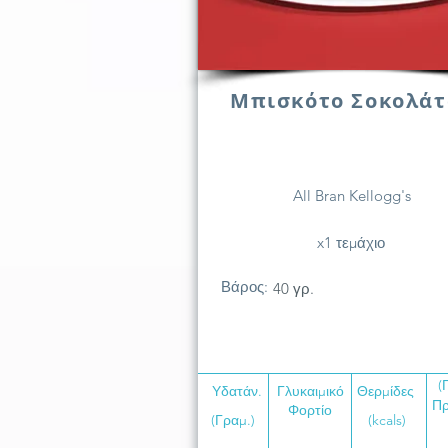
Μπισκότο Σοκολάτ
All Bran Kellogg's
x1 τεμάχιο
Βάρος:
40 γρ.
(
Υδατάν.
Γλυκαιμικό
Θερμίδες
Πρ
Φορτίο
(Γραμ.)
(kcals)