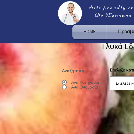
Site proudly c
Dr Zenonas
HOME
Πρόσβα
Γλυκά Εδ
Επέλεξε κα
Αναζήτηση:
Ανά Κατηγορία
Ανά Ονομασία