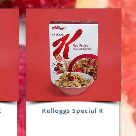
K
Kelloggs Special K