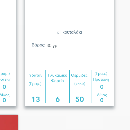
x1 κουταλάκι
Βάρος:
30 γρ.
Γραμ.)
(Γραμ.)
Υδατάν.
Γλυκαιμικό
Θερμίδες
οτεινη
Προτεινη
Φορτίο
(Γραμ.)
(kcals)
0
0
Λίπος
Λίπος
13
6
50
0
0