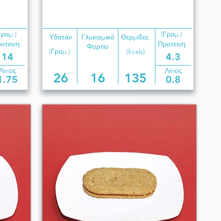
Γραμ.)
(Γραμ.)
Υδατάν.
Γλυκαιμικό
Θερμίδες
οτεινη
Προτεινη
Φορτίο
(Γραμ.)
(kcals)
14
4.3
Λίπος
Λίπος
26
16
135
1.75
0.8