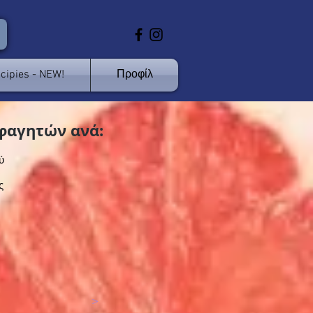
cipies - NEW!
Προφίλ
φαγητών ανά:
ύ
ς
>