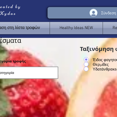
reated by
 Xydas
Σύνδεση
ση στη λίστα τροφών
Healthy Ideas NEW
Re
έσματα
Ταξινόμηση 
Έιδος φαγητο
τηγορία τροφής
Θερμίδες
Υδατάνθρακε
<