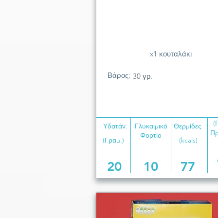
x1 κουταλάκι
Βάρος:
30 γρ.
(
Υδατάν.
Γλυκαιμικό
Θερμίδες
Πρ
Φορτίο
(Γραμ.)
(kcals)
20
10
77