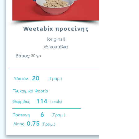
Weetabix προτείνης
(original)
x5 κουτάλια
Βάρος:
30 γρ.
20
Υδατάν.
(Γραμ.)
Γλυκαιμικό Φορτίο
114
Θερμίδες
(kcals)
6
Προτεινη
(Γραμ.)
0.75
Λίπος
(Γραμ.)