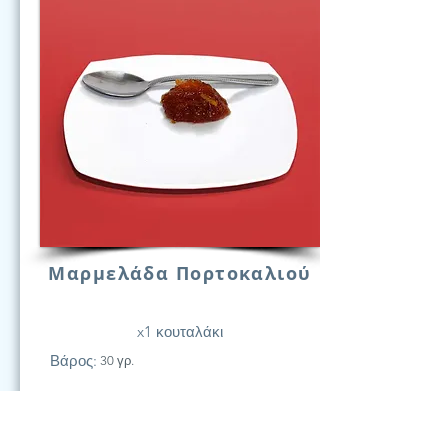
Μαρμελάδα Πορτοκαλιού
x1 κουταλάκι
Βάρος:
30 γρ.
21
Υδατάν.
(Γραμ.)