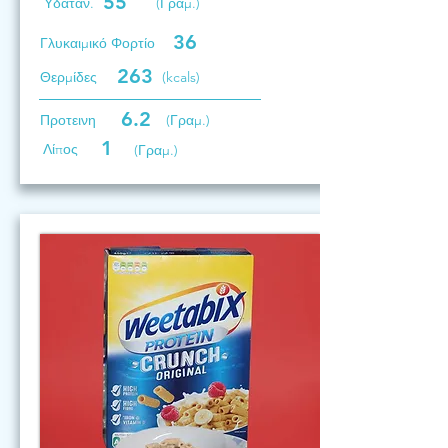
55
Υδατάν.
(Γραμ.)
36
Γλυκαιμικό Φορτίο
263
Θερμίδες
(kcals)
6.2
Προτεινη
(Γραμ.)
1
Λίπος
(Γραμ.)