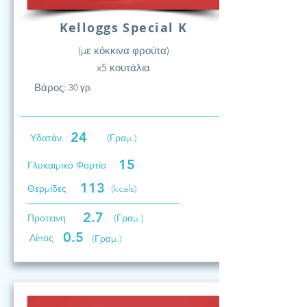
Kelloggs Special K
(με κόκκινα φρούτα)
x5 κουτάλια
Βάρος:
30 γρ.
24
Υδατάν.
(Γραμ.)
15
Γλυκαιμικό Φορτίο
113
Θερμίδες
(kcals)
2.7
Προτεινη
(Γραμ.)
0.5
Λίπος
(Γραμ.)