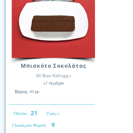
Μπισκότο Σοκολάτας
All Bran Kellogg's
x1 τεμάχιο
Βάρος:
40 γρ.
21
Υδατάν.
(Γραμ.)
9
Γλυκαιμικό Φορτίο