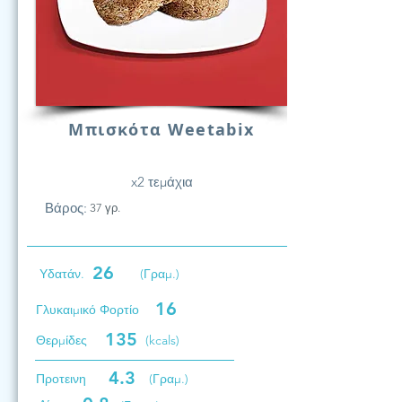
Μπισκότα Weetabix
x2 τεμάχια
Βάρος:
37 γρ.
26
Υδατάν.
(Γραμ.)
16
Γλυκαιμικό Φορτίο
135
Θερμίδες
(kcals)
4.3
Προτεινη
(Γραμ.)