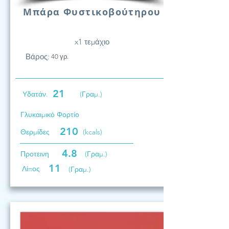
Μπάρα Φυστικοβούτηρου
x1 τεμάχιο
Βάρος:
40 γρ.
21
Υδατάν.
(Γραμ.)
Γλυκαιμικό Φορτίο
210
Θερμίδες
(kcals)
4.8
Προτεινη
(Γραμ.)
11
Λίπος
(Γραμ.)