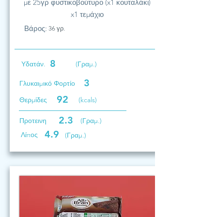
με 25γρ φυστικοβούτυρο (x1 κουταλάκι)
x1 τεμάχιο
Βάρος:
36 γρ.
8
Υδατάν.
(Γραμ.)
3
Γλυκαιμικό Φορτίο
92
Θερμίδες
(kcals)
2.3
Προτεινη
(Γραμ.)
4.9
Λίπος
(Γραμ.)