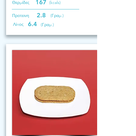
167
Θερμίδες
(kcals)
2.8
Προτεινη
(Γραμ.)
6.4
Λίπος
(Γραμ.)