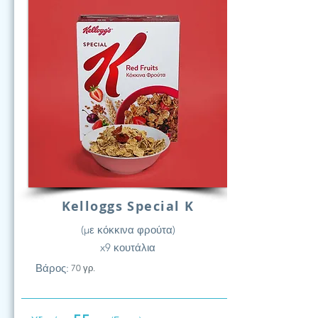
Kelloggs Special K
(με κόκκινα φρούτα)
x9 κουτάλια
Βάρος:
70 γρ.