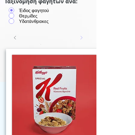
Ταξινόμηση φαγητών ανά:
Έιδος φαγητού
Θερμίδες
Υδατάνθρακες