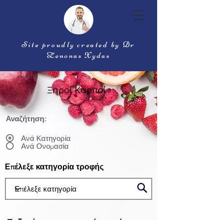
Site proudly created by Dr
Zenonas Xydas
Ξηροί Καρποί
Αναζήτηση:
Ανά Κατηγορία
Ανά Ονομασία
Επέλεξε κατηγορία τροφής