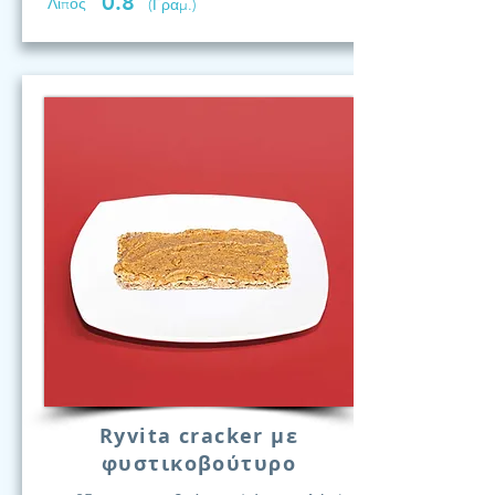
0.8
Λίπος
(Γραμ.)
Ryvita cracker με
φυστικοβούτυρο