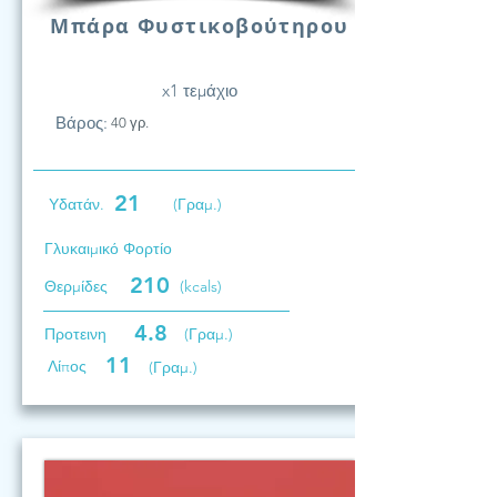
Μπάρα Φυστικοβούτηρου
x1 τεμάχιο
Βάρος:
40 γρ.
21
Υδατάν.
(Γραμ.)
Γλυκαιμικό Φορτίο
210
Θερμίδες
(kcals)
4.8
Προτεινη
(Γραμ.)
11
Λίπος
(Γραμ.)