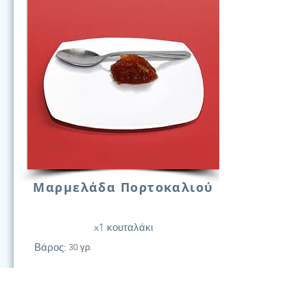
Μαρμελάδα Πορτοκαλιού
x1 κουταλάκι
Βάρος:
30 γρ.
21
Υδατάν.
(Γραμ.)