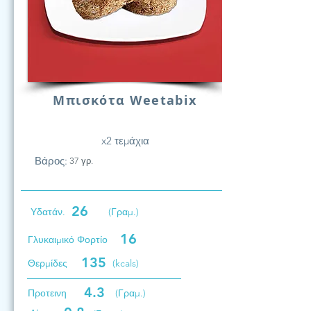
Μπισκότα Weetabix
x2 τεμάχια
Βάρος:
37 γρ.
26
Υδατάν.
(Γραμ.)
16
Γλυκαιμικό Φορτίο
135
Θερμίδες
(kcals)
4.3
Προτεινη
(Γραμ.)