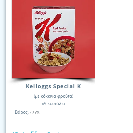
Kelloggs Special K
(με κόκκινα φρούτα)
x9 κουτάλια
Βάρος:
70 γρ.