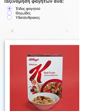
Ταξινόμηση φαγητών ανά:
Έιδος φαγητού
Θερμίδες
Υδατάνθρακες