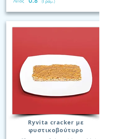
0.8
Λίπος
(Γραμ.)
Ryvita cracker με
φυστικοβούτυρο