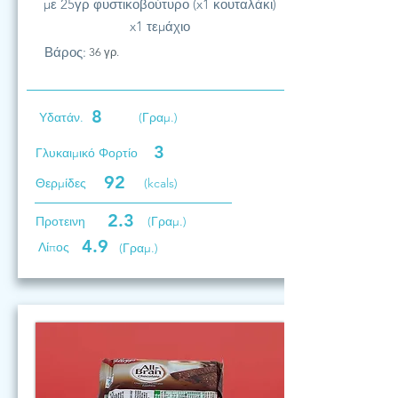
με 25γρ φυστικοβούτυρο (x1 κουταλάκι)
x1 τεμάχιο
Βάρος:
36 γρ.
8
Υδατάν.
(Γραμ.)
3
Γλυκαιμικό Φορτίο
92
Θερμίδες
(kcals)
2.3
Προτεινη
(Γραμ.)
4.9
Λίπος
(Γραμ.)