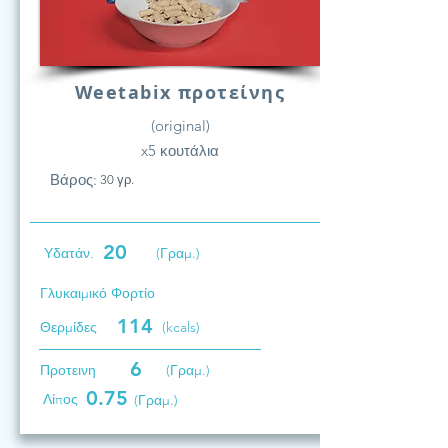
Weetabix προτείνης
(original)
x5 κουτάλια
Βάρος:
30 γρ.
20
Υδατάν.
(Γραμ.)
Γλυκαιμικό Φορτίο
114
Θερμίδες
(kcals)
6
Προτεινη
(Γραμ.)
0.75
Λίπος
(Γραμ.)