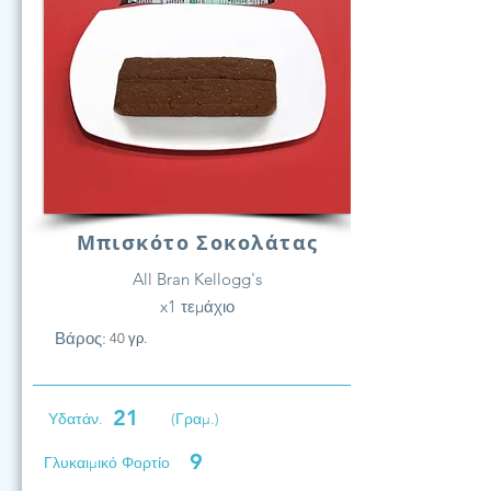
Μπισκότο Σοκολάτας
All Bran Kellogg's
x1 τεμάχιο
Βάρος:
40 γρ.
21
Υδατάν.
(Γραμ.)
9
Γλυκαιμικό Φορτίο