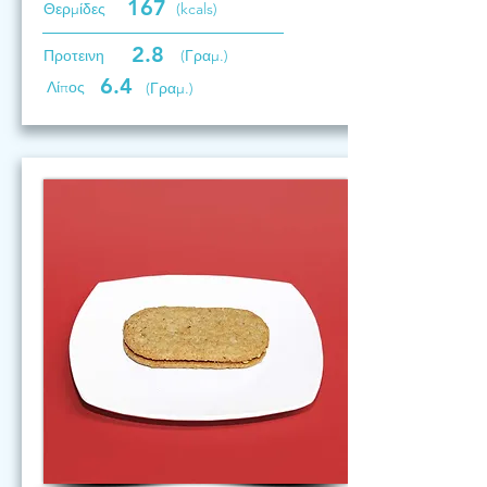
167
Θερμίδες
(kcals)
2.8
Προτεινη
(Γραμ.)
6.4
Λίπος
(Γραμ.)