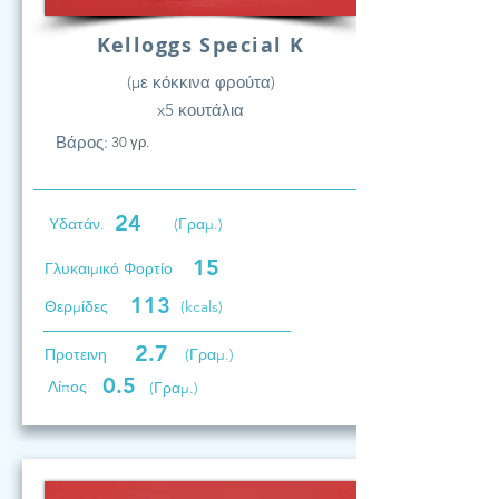
Kelloggs Special K
(με κόκκινα φρούτα)
x5 κουτάλια
Βάρος:
30 γρ.
24
Υδατάν.
(Γραμ.)
15
Γλυκαιμικό Φορτίο
113
Θερμίδες
(kcals)
2.7
Προτεινη
(Γραμ.)
0.5
Λίπος
(Γραμ.)