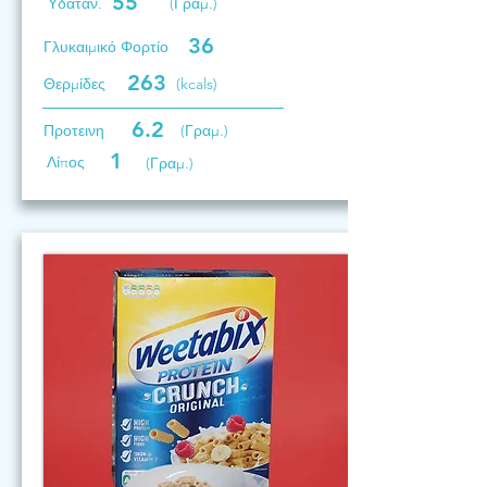
55
Υδατάν.
(Γραμ.)
36
Γλυκαιμικό Φορτίο
263
Θερμίδες
(kcals)
6.2
Προτεινη
(Γραμ.)
1
Λίπος
(Γραμ.)