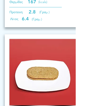
167
Θερμίδες
(kcals)
2.8
Προτεινη
(Γραμ.)
6.4
Λίπος
(Γραμ.)