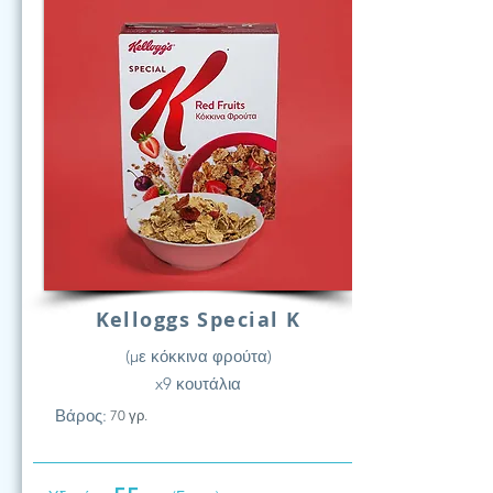
Kelloggs Special K
(με κόκκινα φρούτα)
x9 κουτάλια
Βάρος:
70 γρ.