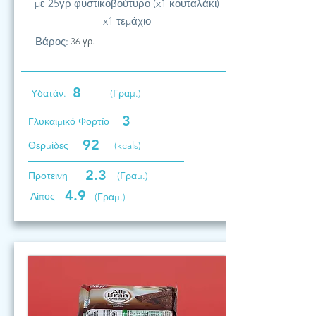
με 25γρ φυστικοβούτυρο (x1 κουταλάκι)
x1 τεμάχιο
Βάρος:
36 γρ.
8
Υδατάν.
(Γραμ.)
3
Γλυκαιμικό Φορτίο
92
Θερμίδες
(kcals)
2.3
Προτεινη
(Γραμ.)
4.9
Λίπος
(Γραμ.)