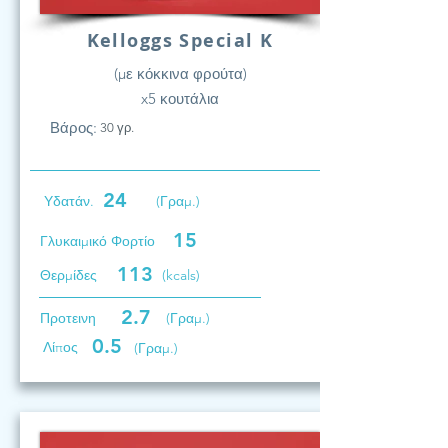
Kelloggs Special K
(με κόκκινα φρούτα)
x5 κουτάλια
Βάρος:
30 γρ.
24
Υδατάν.
(Γραμ.)
15
Γλυκαιμικό Φορτίο
113
Θερμίδες
(kcals)
2.7
Προτεινη
(Γραμ.)
0.5
Λίπος
(Γραμ.)