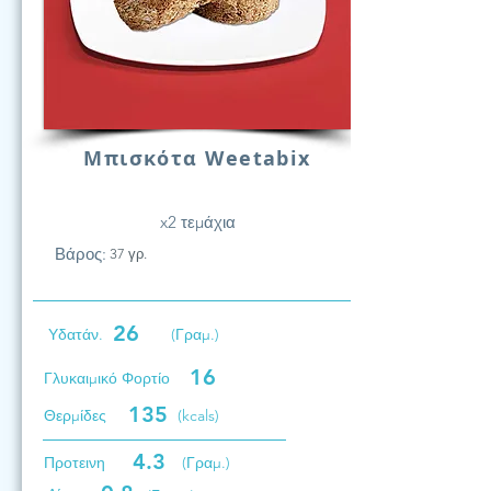
Μπισκότα Weetabix
x2 τεμάχια
Βάρος:
37 γρ.
26
Υδατάν.
(Γραμ.)
16
Γλυκαιμικό Φορτίο
135
Θερμίδες
(kcals)
4.3
Προτεινη
(Γραμ.)