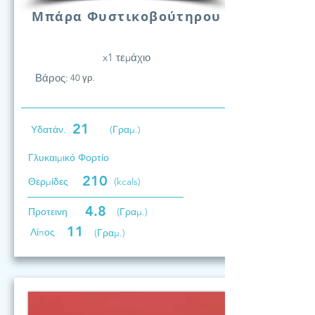
Μπάρα Φυστικοβούτηρου
x1 τεμάχιο
Βάρος:
40 γρ.
21
Υδατάν.
(Γραμ.)
Γλυκαιμικό Φορτίο
210
Θερμίδες
(kcals)
4.8
Προτεινη
(Γραμ.)
11
Λίπος
(Γραμ.)