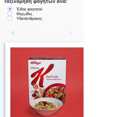
Ταξινόμηση φαγητών ανά:
Έιδος φαγητού
Θερμίδες
Υδατάνθρακες