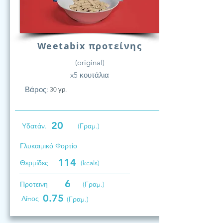
Weetabix προτείνης
(original)
x5 κουτάλια
Βάρος:
30 γρ.
20
Υδατάν.
(Γραμ.)
Γλυκαιμικό Φορτίο
114
Θερμίδες
(kcals)
6
Προτεινη
(Γραμ.)
0.75
Λίπος
(Γραμ.)