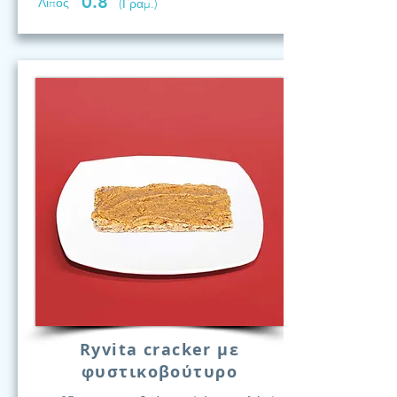
0.8
Λίπος
(Γραμ.)
Ryvita cracker με
φυστικοβούτυρο