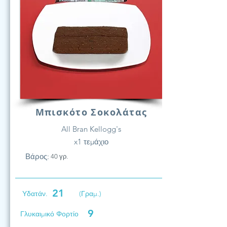
Μπισκότο Σοκολάτας
All Bran Kellogg's
x1 τεμάχιο
Βάρος:
40 γρ.
21
Υδατάν.
(Γραμ.)
9
Γλυκαιμικό Φορτίο