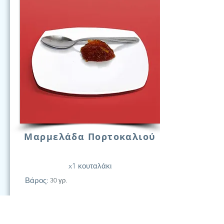
Μαρμελάδα Πορτοκαλιού
x1 κουταλάκι
Βάρος:
30 γρ.
21
Υδατάν.
(Γραμ.)