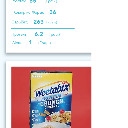
55
Υδατάν.
(Γραμ.)
36
Γλυκαιμικό Φορτίο
263
Θερμίδες
(kcals)
6.2
Προτεινη
(Γραμ.)
1
Λίπος
(Γραμ.)