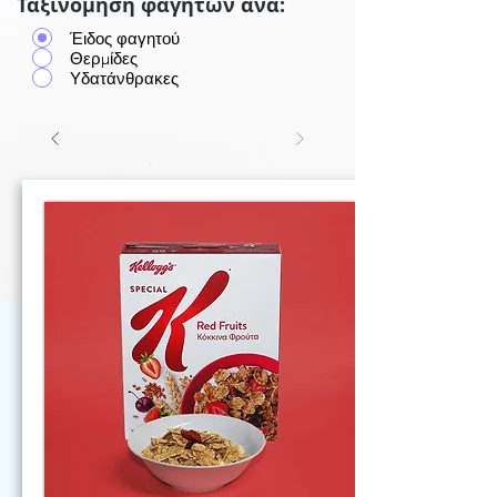
Ταξινόμηση φαγητών ανά:
Έιδος φαγητού
Θερμίδες
Υδατάνθρακες