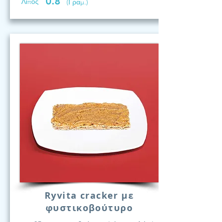
0.8
Λίπος
(Γραμ.)
Ryvita cracker με
φυστικοβούτυρο