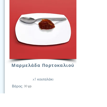
Μαρμελάδα Πορτοκαλιού
x1 κουταλάκι
Βάρος:
30 γρ.
21
Υδατάν.
(Γραμ.)