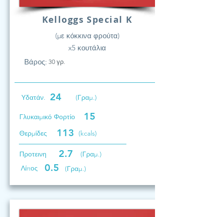
Kelloggs Special K
(με κόκκινα φρούτα)
x5 κουτάλια
Βάρος:
30 γρ.
24
Υδατάν.
(Γραμ.)
15
Γλυκαιμικό Φορτίο
113
Θερμίδες
(kcals)
2.7
Προτεινη
(Γραμ.)
0.5
Λίπος
(Γραμ.)