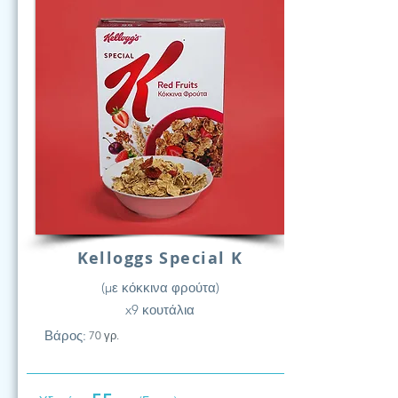
Kelloggs Special K
(με κόκκινα φρούτα)
x9 κουτάλια
Βάρος:
70 γρ.