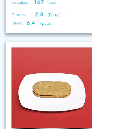
167
Θερμίδες
(kcals)
2.8
Προτεινη
(Γραμ.)
6.4
Λίπος
(Γραμ.)