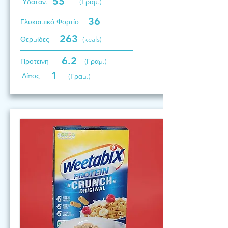
55
Υδατάν.
(Γραμ.)
36
Γλυκαιμικό Φορτίο
263
Θερμίδες
(kcals)
6.2
Προτεινη
(Γραμ.)
1
Λίπος
(Γραμ.)