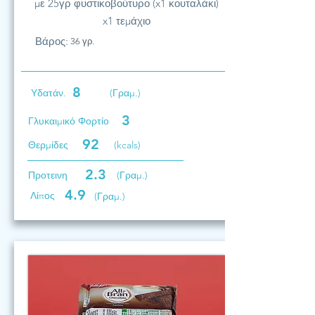
με 25γρ φυστικοβούτυρο (x1 κουταλάκι)
x1 τεμάχιο
Βάρος:
36 γρ.
8
Υδατάν.
(Γραμ.)
3
Γλυκαιμικό Φορτίο
92
Θερμίδες
(kcals)
2.3
Προτεινη
(Γραμ.)
4.9
Λίπος
(Γραμ.)