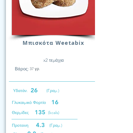
Μπισκότα Weetabix
x2 τεμάχια
Βάρος:
37 γρ.
26
Υδατάν.
(Γραμ.)
16
Γλυκαιμικό Φορτίο
135
Θερμίδες
(kcals)
4.3
Προτεινη
(Γραμ.)