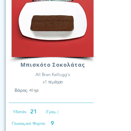
Μπισκότο Σοκολάτας
All Bran Kellogg's
x1 τεμάχιο
Βάρος:
40 γρ.
21
Υδατάν.
(Γραμ.)
9
Γλυκαιμικό Φορτίο