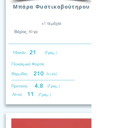
Μπάρα Φυστικοβούτηρου
x1 τεμάχιο
Βάρος:
40 γρ.
21
Υδατάν.
(Γραμ.)
Γλυκαιμικό Φορτίο
210
Θερμίδες
(kcals)
4.8
Προτεινη
(Γραμ.)
11
Λίπος
(Γραμ.)