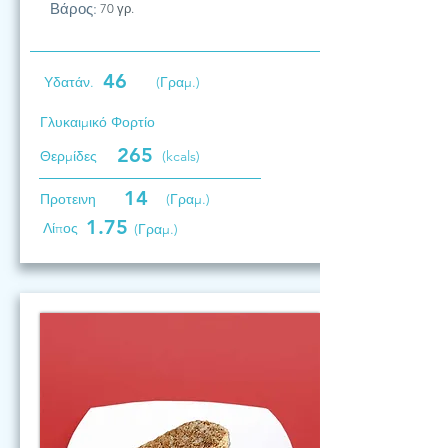
Βάρος:
70 γρ.
46
Υδατάν.
(Γραμ.)
Γλυκαιμικό Φορτίο
265
Θερμίδες
(kcals)
14
Προτεινη
(Γραμ.)
1.75
Λίπος
(Γραμ.)