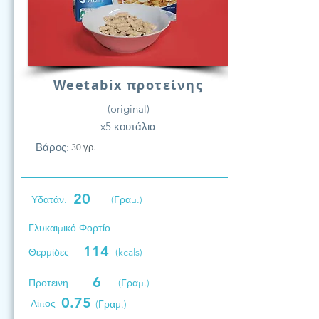
Weetabix προτείνης
(original)
x5 κουτάλια
Βάρος:
30 γρ.
20
Υδατάν.
(Γραμ.)
Γλυκαιμικό Φορτίο
114
Θερμίδες
(kcals)
6
Προτεινη
(Γραμ.)
0.75
Λίπος
(Γραμ.)