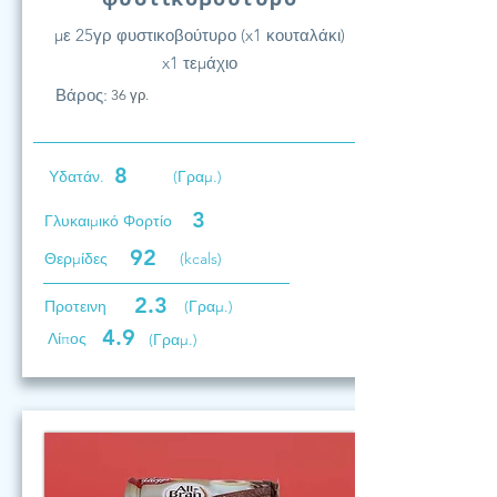
με 25γρ φυστικοβούτυρο (x1 κουταλάκι)
x1 τεμάχιο
Βάρος:
36 γρ.
8
Υδατάν.
(Γραμ.)
3
Γλυκαιμικό Φορτίο
92
Θερμίδες
(kcals)
2.3
Προτεινη
(Γραμ.)
4.9
Λίπος
(Γραμ.)