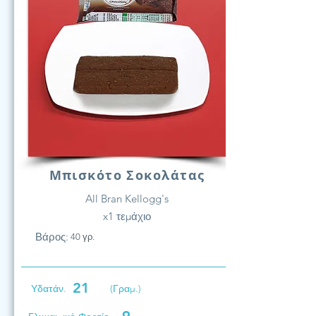
Μπισκότο Σοκολάτας
All Bran Kellogg's
x1 τεμάχιο
Βάρος:
40 γρ.
21
Υδατάν.
(Γραμ.)