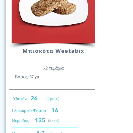
Μπισκότα Weetabix
x2 τεμάχια
Βάρος:
37 γρ.
26
Υδατάν.
(Γραμ.)
16
Γλυκαιμικό Φορτίο
135
Θερμίδες
(kcals)