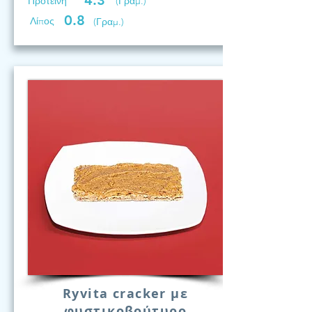
4.3
Προτεινη
(Γραμ.)
0.8
Λίπος
(Γραμ.)
Ryvita cracker με
φυστικοβούτυρο