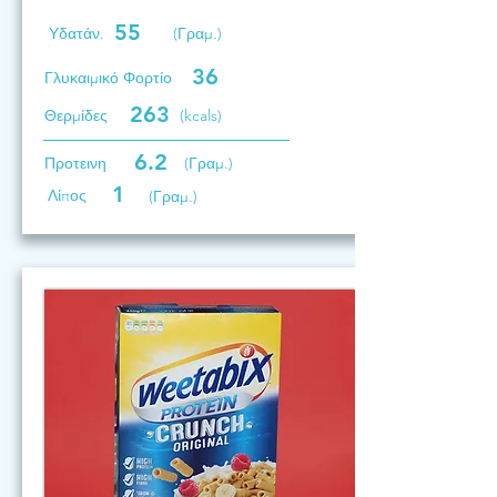
55
Υδατάν.
(Γραμ.)
36
Γλυκαιμικό Φορτίο
263
Θερμίδες
(kcals)
6.2
Προτεινη
(Γραμ.)
1
Λίπος
(Γραμ.)