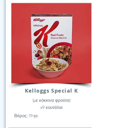
Kelloggs Special K
(με κόκκινα φρούτα)
x9 κουτάλια
Βάρος:
70 γρ.