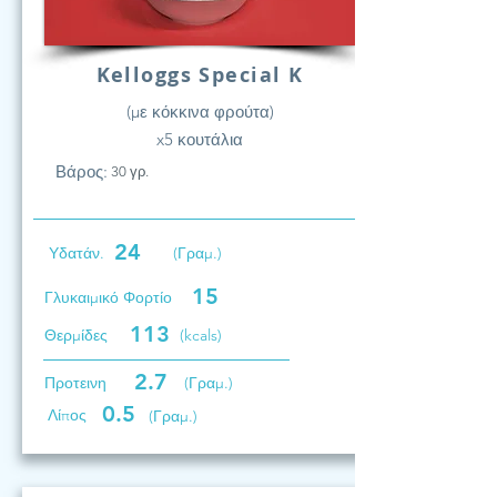
Kelloggs Special K
(με κόκκινα φρούτα)
x5 κουτάλια
Βάρος:
30 γρ.
24
Υδατάν.
(Γραμ.)
15
Γλυκαιμικό Φορτίο
113
Θερμίδες
(kcals)
2.7
Προτεινη
(Γραμ.)
0.5
Λίπος
(Γραμ.)