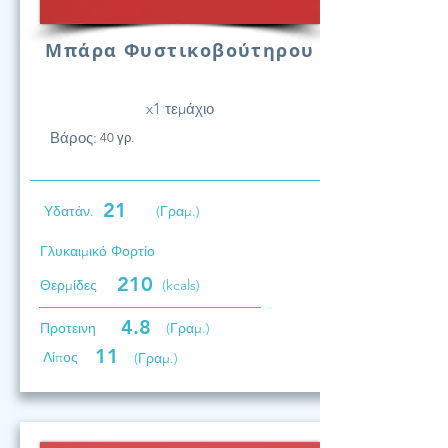
Μπάρα Φυστικοβούτηρου
x1 τεμάχιο
Βάρος:
40 γρ.
21
Υδατάν.
(Γραμ.)
Γλυκαιμικό Φορτίο
210
Θερμίδες
(kcals)
4.8
Προτεινη
(Γραμ.)
11
Λίπος
(Γραμ.)