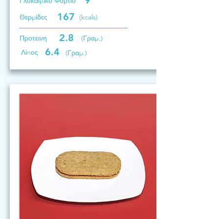
9
Γλυκαιμικό Φορτίο
167
Θερμίδες
(kcals)
2.8
Προτεινη
(Γραμ.)
6.4
Λίπος
(Γραμ.)