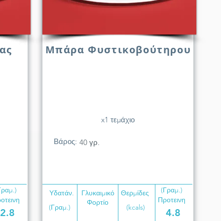
ας
Μπάρα Φυστικοβούτηρου
x1 τεμάχιο
Βάρος:
40 γρ.
Γραμ.)
(Γραμ.)
Υδατάν.
Γλυκαιμικό
Θερμίδες
οτεινη
Προτεινη
Φορτίο
(Γραμ.)
(kcals)
2.8
4.8