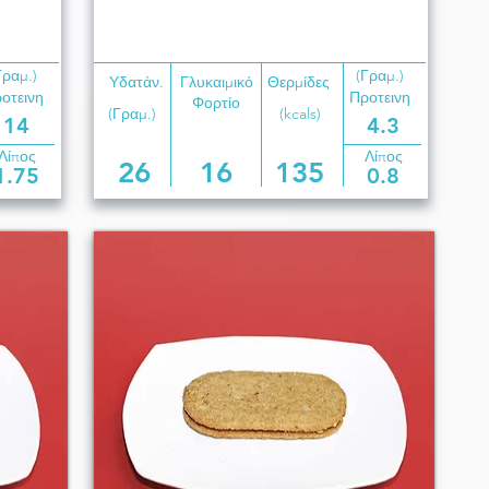
Γραμ.)
(Γραμ.)
Υδατάν.
Γλυκαιμικό
Θερμίδες
οτεινη
Προτεινη
Φορτίο
(Γραμ.)
(kcals)
14
4.3
Λίπος
Λίπος
26
16
135
1.75
0.8