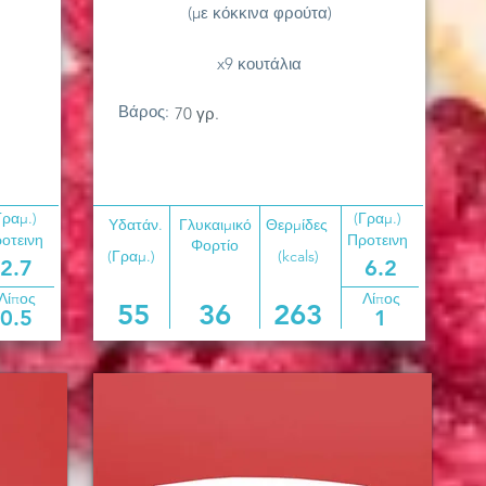
(με κόκκινα φρούτα)
x9 κουτάλια
Βάρος:
70 γρ.
Γραμ.)
(Γραμ.)
Υδατάν.
Γλυκαιμικό
Θερμίδες
οτεινη
Προτεινη
Φορτίο
(Γραμ.)
(kcals)
2.7
6.2
Λίπος
Λίπος
55
36
263
0.5
1