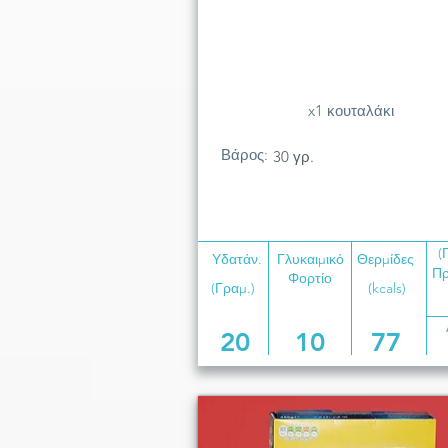
x1 κουταλάκι
Βάρος:
30 γρ.
(
Υδατάν.
Γλυκαιμικό
Θερμίδες
Πρ
Φορτίο
(Γραμ.)
(kcals)
20
10
77