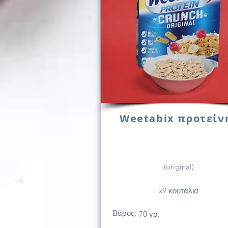
Weetabix προτείν
(original)
x9 κουτάλια
Βάρος:
70 γρ.