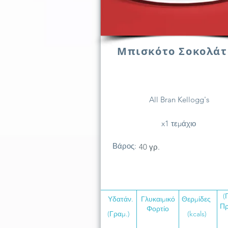
Μπισκότο Σοκολάτ
All Bran Kellogg's
x1 τεμάχιο
Βάρος:
40 γρ.
(
Υδατάν.
Γλυκαιμικό
Θερμίδες
Πρ
Φορτίο
(Γραμ.)
(kcals)