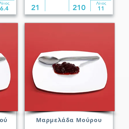
Λίπος
Λίπος
21
210
6.4
11
ού
Μαρμελάδα Μούρου