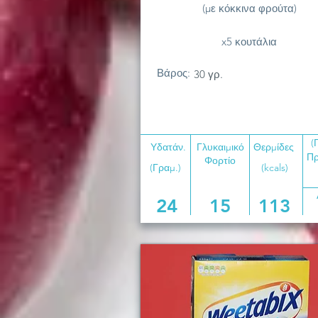
(με κόκκινα φρούτα)
x5 κουτάλια
Βάρος:
30 γρ.
(
Υδατάν.
Γλυκαιμικό
Θερμίδες
Πρ
Φορτίο
(Γραμ.)
(kcals)
24
15
113