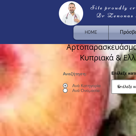
Site proudly c
Dr Zenonas
HOME
Πρόσβα
Αρτοπαρασκευάσμα
Κυπριακά & Ελλ
Επέλεξε κα
Αναζήτηση:
Ανά Κατηγορία
Ανά Ονομασία