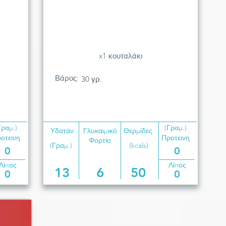
x1 κουταλάκι
Βάρος:
30 γρ.
Γραμ.)
(Γραμ.)
Υδατάν.
Γλυκαιμικό
Θερμίδες
οτεινη
Προτεινη
Φορτίο
(Γραμ.)
(kcals)
0
0
Λίπος
Λίπος
13
6
50
0
0