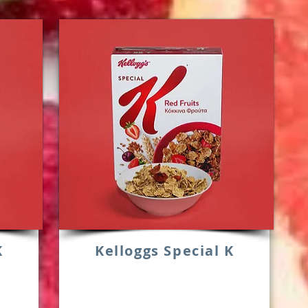
K
Kelloggs Special K