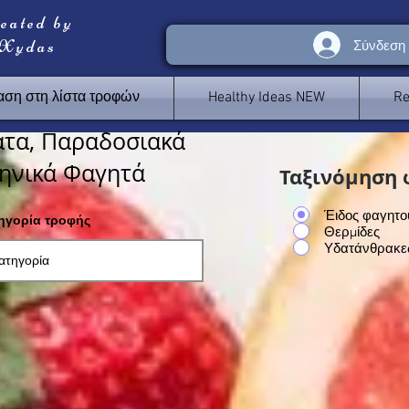
reated by
 Xydas
Σύνδεση
ση στη λίστα τροφών
Healthy Ideas NEW
Re
τα, Παραδοσιακά
ηνικά Φαγητά
Ταξινόμηση 
Έιδος φαγητο
τηγορία τροφής
Θερμίδες
Υδατάνθρακε
<