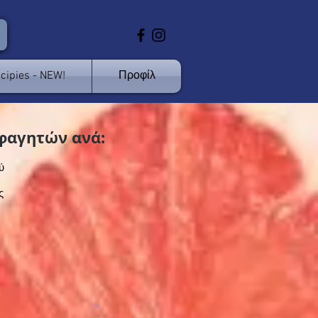
cipies - NEW!
Προφίλ
φαγητών ανά:
ύ
ς
>