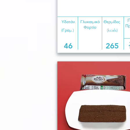
(
Υδατάν.
Γλυκαιμικό
Θερμίδες
Πρ
Φορτίο
(Γραμ.)
(kcals)
46
265