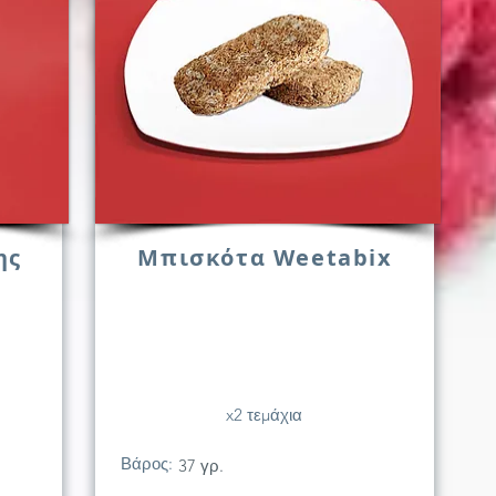
ης
Μπισκότα Weetabix
x2 τεμάχια
Βάρος:
37 γρ.