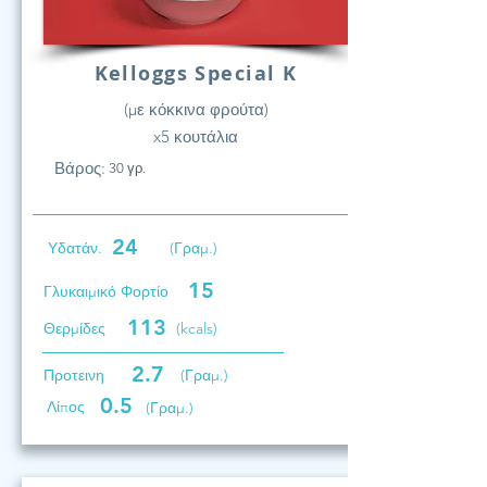
Kelloggs Special K
(με κόκκινα φρούτα)
x5 κουτάλια
Βάρος:
30 γρ.
24
Υδατάν.
(Γραμ.)
15
Γλυκαιμικό Φορτίο
113
Θερμίδες
(kcals)
2.7
Προτεινη
(Γραμ.)
0.5
Λίπος
(Γραμ.)