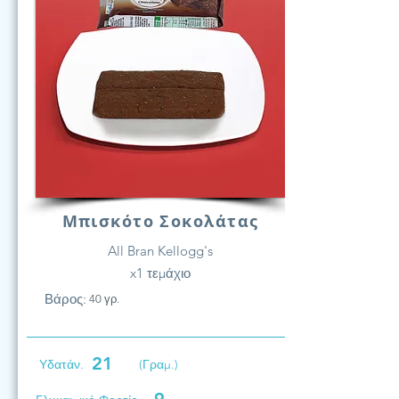
Μπισκότο Σοκολάτας
All Bran Kellogg's
x1 τεμάχιο
Βάρος:
40 γρ.
21
Υδατάν.
(Γραμ.)