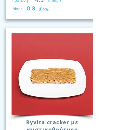
4.3
Προτεινη
(Γραμ.)
0.8
Λίπος
(Γραμ.)
Ryvita cracker με
φυστικοβούτυρο