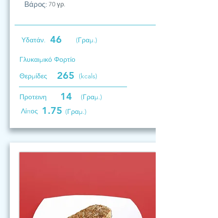
Βάρος:
70 γρ.
46
Υδατάν.
(Γραμ.)
Γλυκαιμικό Φορτίο
265
Θερμίδες
(kcals)
14
Προτεινη
(Γραμ.)
1.75
Λίπος
(Γραμ.)