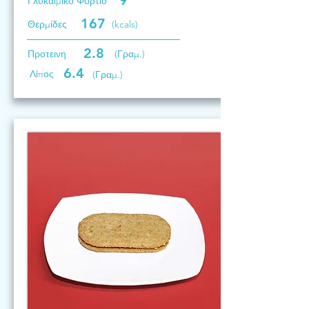
9
Γλυκαιμικό Φορτίο
167
Θερμίδες
(kcals)
2.8
Προτεινη
(Γραμ.)
6.4
Λίπος
(Γραμ.)