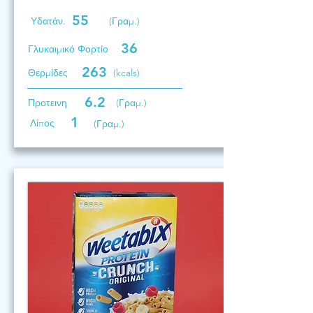
55
Υδατάν.
(Γραμ.)
36
Γλυκαιμικό Φορτίο
263
Θερμίδες
(kcals)
6.2
Προτεινη
(Γραμ.)
1
Λίπος
(Γραμ.)