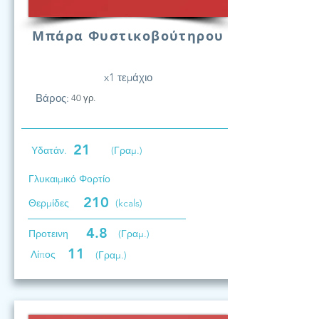
Μπάρα Φυστικοβούτηρου
x1 τεμάχιο
Βάρος:
40 γρ.
21
Υδατάν.
(Γραμ.)
Γλυκαιμικό Φορτίο
210
Θερμίδες
(kcals)
4.8
Προτεινη
(Γραμ.)
11
Λίπος
(Γραμ.)