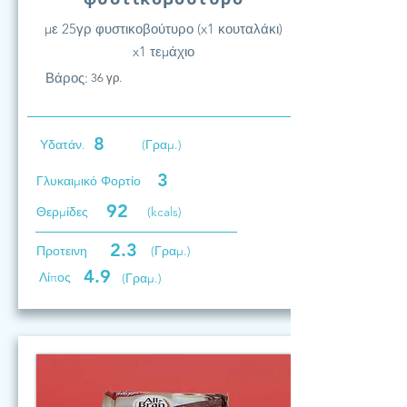
με 25γρ φυστικοβούτυρο (x1 κουταλάκι)
x1 τεμάχιο
Βάρος:
36 γρ.
8
Υδατάν.
(Γραμ.)
3
Γλυκαιμικό Φορτίο
92
Θερμίδες
(kcals)
2.3
Προτεινη
(Γραμ.)
4.9
Λίπος
(Γραμ.)