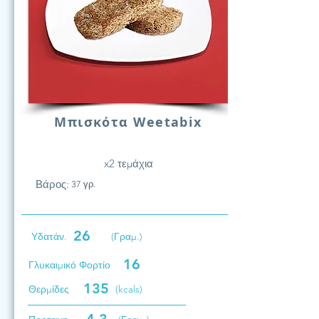
Μπισκότα Weetabix
x2 τεμάχια
Βάρος:
37 γρ.
26
Υδατάν.
(Γραμ.)
16
Γλυκαιμικό Φορτίο
135
Θερμίδες
(kcals)