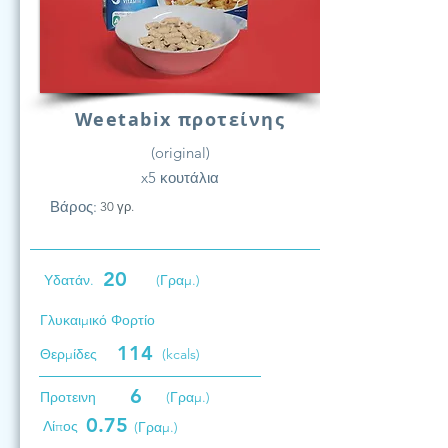
Weetabix προτείνης
(original)
x5 κουτάλια
Βάρος:
30 γρ.
20
Υδατάν.
(Γραμ.)
Γλυκαιμικό Φορτίο
114
Θερμίδες
(kcals)
6
Προτεινη
(Γραμ.)
0.75
Λίπος
(Γραμ.)