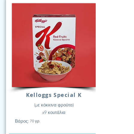
Kelloggs Special K
(με κόκκινα φρούτα)
x9 κουτάλια
Βάρος:
70 γρ.