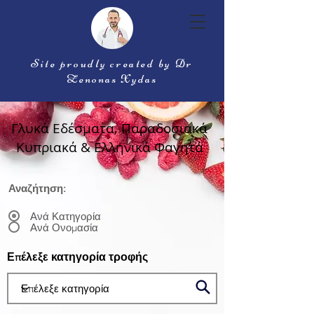
Site proudly created by Dr
Zenonas Xydas
Γλυκά Εδέσματα, Παραδοσιακά
Κυπριακά & Ελληνικά Φαγητά
Αναζήτηση:
Ανά Κατηγορία
Ανά Ονομασία
Επέλεξε κατηγορία τροφής