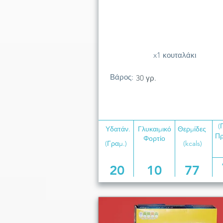
x1 κουταλάκι
Βάρος:
30 γρ.
(
Υδατάν.
Γλυκαιμικό
Θερμίδες
Πρ
Φορτίο
(Γραμ.)
(kcals)
20
10
77