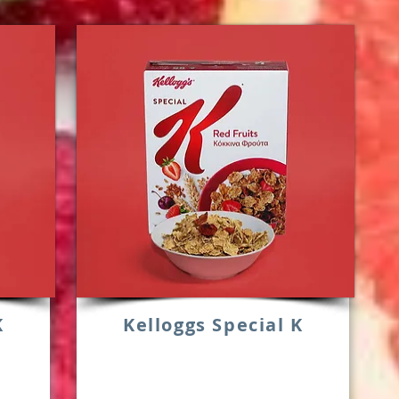
K
Kelloggs Special K