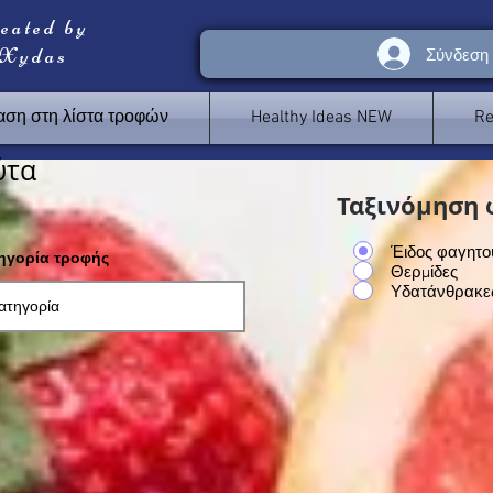
reated by
 Xydas
Σύνδεση
ση στη λίστα τροφών
Healthy Ideas NEW
Re
ύτα
Ταξινόμηση 
Έιδος φαγητο
τηγορία τροφής
Θερμίδες
Υδατάνθρακε
<