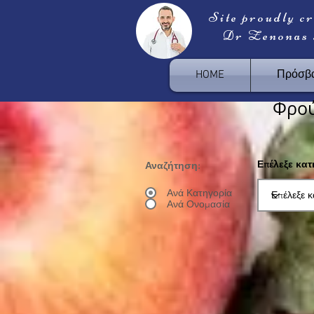
Site proudly c
Dr Zenonas
HOME
Πρόσβα
Φρο
Επέλεξε κα
Αναζήτηση:
Ανά Κατηγορία
Ανά Ονομασία