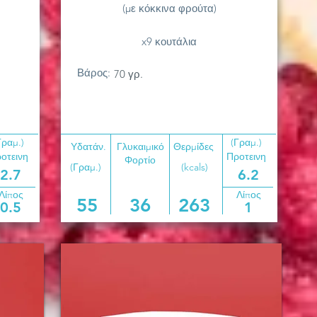
(με κόκκινα φρούτα)
x9 κουτάλια
Βάρος:
70 γρ.
Γραμ.)
(Γραμ.)
Υδατάν.
Γλυκαιμικό
Θερμίδες
οτεινη
Προτεινη
Φορτίο
(Γραμ.)
(kcals)
2.7
6.2
Λίπος
Λίπος
55
36
263
0.5
1