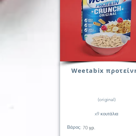
Weetabix προτείν
(original)
x9 κουτάλια
Βάρος:
70 γρ.