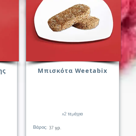
ης
Μπισκότα Weetabix
x2 τεμάχια
Βάρος:
37 γρ.