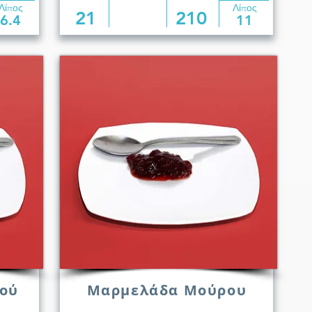
Λίπος
Λίπος
21
210
6.4
11
ού
Μαρμελάδα Μούρου