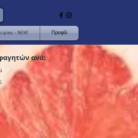
cipies - NEW!
Προφίλ
φαγητών ανά:
ύ
ς
>