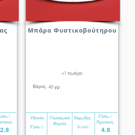
ας
Μπάρα Φυστικοβούτηρου
x1 τεμάχιο
Βάρος:
40 γρ.
Γραμ.)
(Γραμ.)
Υδατάν.
Γλυκαιμικό
Θερμίδες
οτεινη
Προτεινη
Φορτίο
(Γραμ.)
(kcals)
2.8
4.8