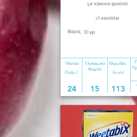
(με κόκκινα φρούτα)
x5 κουτάλια
Βάρος:
30 γρ.
(
Υδατάν.
Γλυκαιμικό
Θερμίδες
Πρ
Φορτίο
(Γραμ.)
(kcals)
24
15
113