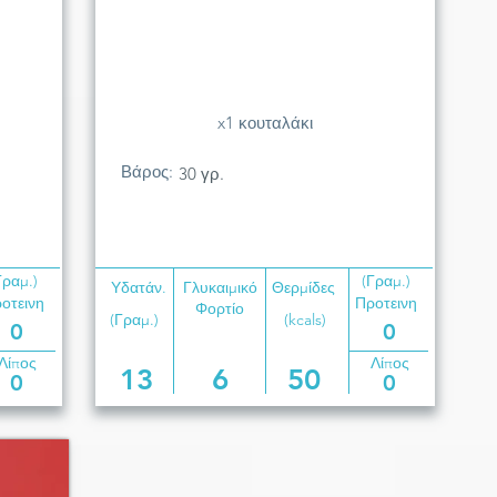
x1 κουταλάκι
Βάρος:
30 γρ.
Γραμ.)
(Γραμ.)
Υδατάν.
Γλυκαιμικό
Θερμίδες
οτεινη
Προτεινη
Φορτίο
(Γραμ.)
(kcals)
0
0
Λίπος
Λίπος
13
6
50
0
0