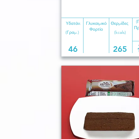
(
Υδατάν.
Γλυκαιμικό
Θερμίδες
Πρ
Φορτίο
(Γραμ.)
(kcals)
46
265