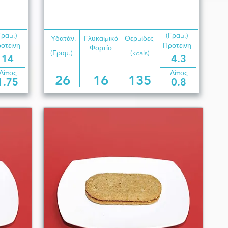
Γραμ.)
(Γραμ.)
Υδατάν.
Γλυκαιμικό
Θερμίδες
οτεινη
Προτεινη
Φορτίο
(Γραμ.)
(kcals)
14
4.3
Λίπος
Λίπος
26
16
135
1.75
0.8