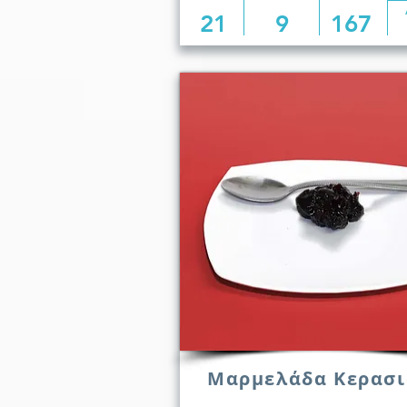
21
9
167
Μαρμελάδα Κερασι