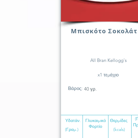
Μπισκότο Σοκολάτ
All Bran Kellogg's
x1 τεμάχιο
Βάρος:
40 γρ.
(
Υδατάν.
Γλυκαιμικό
Θερμίδες
Πρ
Φορτίο
(Γραμ.)
(kcals)