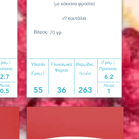
(με κόκκινα φρούτα)
x9 κουτάλια
Βάρος:
70 γρ.
Γραμ.)
(Γραμ.)
Υδατάν.
Γλυκαιμικό
Θερμίδες
οτεινη
Προτεινη
Φορτίο
(Γραμ.)
(kcals)
2.7
6.2
Λίπος
Λίπος
55
36
263
0.5
1