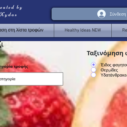
reated by
 Xydas
Σύνδεση
ση στη λίστα τροφών
Healthy Ideas NEW
Re
ι
Ταξινόμηση 
Έιδος φαγητο
τηγορία τροφής
Θερμίδες
Υδατάνθρακε
<