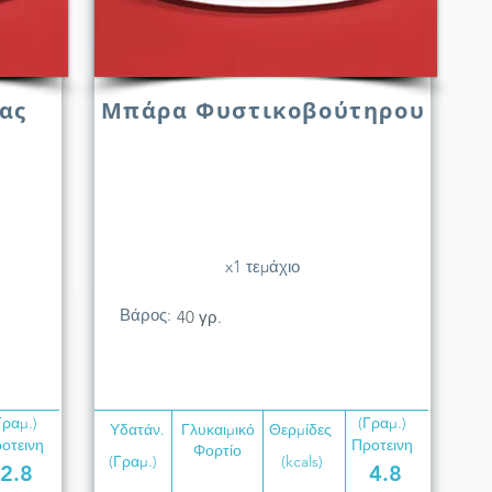
ας
Μπάρα Φυστικοβούτηρου
x1 τεμάχιο
Βάρος:
40 γρ.
Γραμ.)
(Γραμ.)
Υδατάν.
Γλυκαιμικό
Θερμίδες
οτεινη
Προτεινη
Φορτίο
(Γραμ.)
(kcals)
2.8
4.8