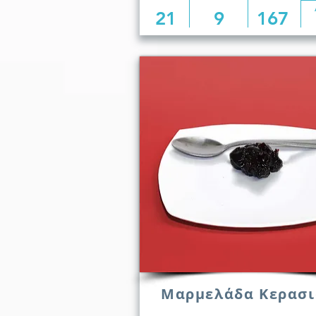
21
9
167
Μαρμελάδα Κερασι