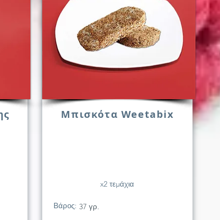
ης
Μπισκότα Weetabix
x2 τεμάχια
Βάρος:
37 γρ.