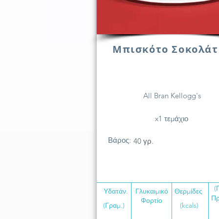
Μπισκότο Σοκολάτ
All Bran Kellogg's
x1 τεμάχιο
Βάρος:
40 γρ.
(
Υδατάν.
Γλυκαιμικό
Θερμίδες
Πρ
Φορτίο
(Γραμ.)
(kcals)