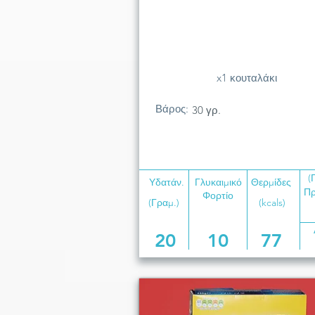
x1 κουταλάκι
Βάρος:
30 γρ.
(
Υδατάν.
Γλυκαιμικό
Θερμίδες
Πρ
Φορτίο
(Γραμ.)
(kcals)
20
10
77