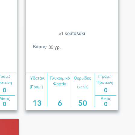
x1 κουταλάκι
Βάρος:
30 γρ.
Γραμ.)
(Γραμ.)
Υδατάν.
Γλυκαιμικό
Θερμίδες
οτεινη
Προτεινη
Φορτίο
(Γραμ.)
(kcals)
0
0
Λίπος
Λίπος
13
6
50
0
0