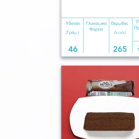
(
Υδατάν.
Γλυκαιμικό
Θερμίδες
Πρ
Φορτίο
(Γραμ.)
(kcals)
46
265