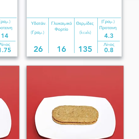
Γραμ.)
(Γραμ.)
Υδατάν.
Γλυκαιμικό
Θερμίδες
οτεινη
Προτεινη
Φορτίο
(Γραμ.)
(kcals)
14
4.3
Λίπος
Λίπος
26
16
135
1.75
0.8