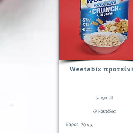
Weetabix προτείν
(original)
x9 κουτάλια
Βάρος:
70 γρ.