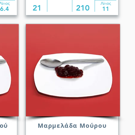
Λίπος
Λίπος
21
210
6.4
11
ού
Μαρμελάδα Μούρου