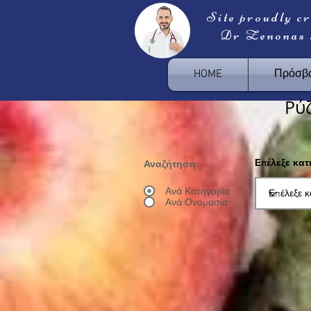
Site proudly c
Dr Zenonas
HOME
Πρόσβα
Ρύζ
Επέλεξε κα
Αναζήτηση:
Ανά Κατηγορία
Ανά Ονομασία