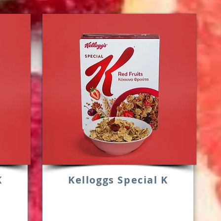
K
Kelloggs Special K