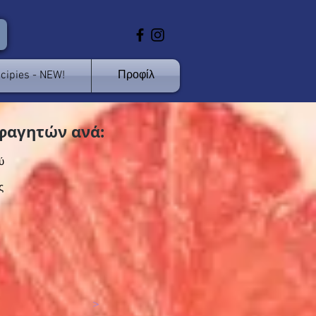
cipies - NEW!
Προφίλ
φαγητών ανά:
ύ
ς
>