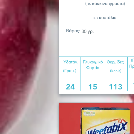
(με κόκκινα φρούτα)
x5 κουτάλια
Βάρος:
30 γρ.
(
Υδατάν.
Γλυκαιμικό
Θερμίδες
Πρ
Φορτίο
(Γραμ.)
(kcals)
24
15
113