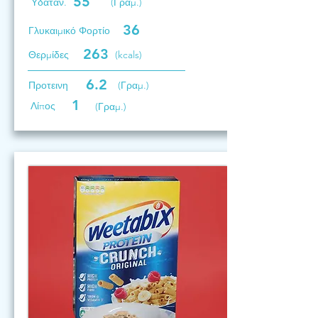
55
Υδατάν.
(Γραμ.)
36
Γλυκαιμικό Φορτίο
263
Θερμίδες
(kcals)
6.2
Προτεινη
(Γραμ.)
1
Λίπος
(Γραμ.)