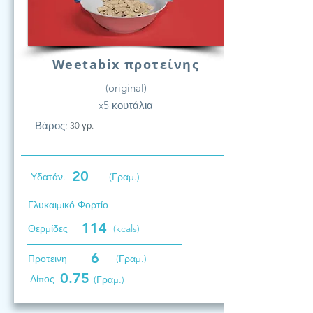
Weetabix προτείνης
(original)
x5 κουτάλια
Βάρος:
30 γρ.
20
Υδατάν.
(Γραμ.)
Γλυκαιμικό Φορτίο
114
Θερμίδες
(kcals)
6
Προτεινη
(Γραμ.)
0.75
Λίπος
(Γραμ.)