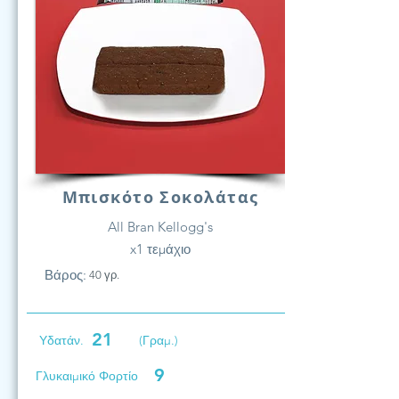
Μπισκότο Σοκολάτας
All Bran Kellogg's
x1 τεμάχιο
Βάρος:
40 γρ.
21
Υδατάν.
(Γραμ.)
9
Γλυκαιμικό Φορτίο