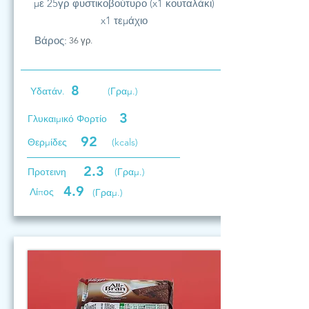
με 25γρ φυστικοβούτυρο (x1 κουταλάκι)
x1 τεμάχιο
Βάρος:
36 γρ.
8
Υδατάν.
(Γραμ.)
3
Γλυκαιμικό Φορτίο
92
Θερμίδες
(kcals)
2.3
Προτεινη
(Γραμ.)
4.9
Λίπος
(Γραμ.)