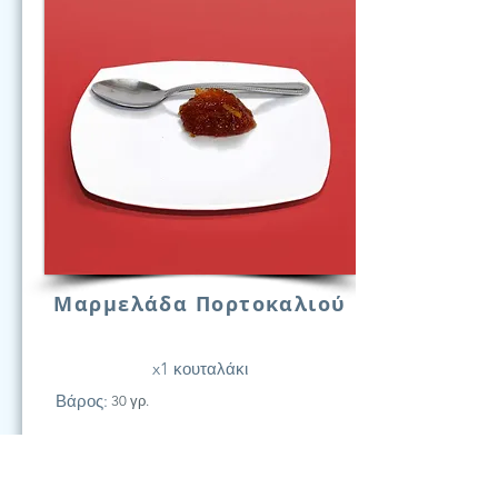
Μαρμελάδα Πορτοκαλιού
x1 κουταλάκι
Βάρος:
30 γρ.
21
Υδατάν.
(Γραμ.)