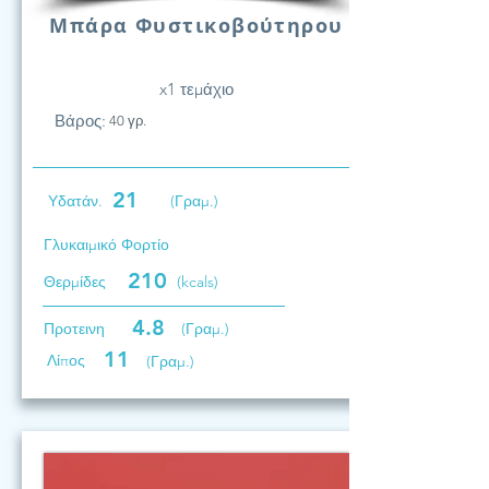
Μπάρα Φυστικοβούτηρου
x1 τεμάχιο
Βάρος:
40 γρ.
21
Υδατάν.
(Γραμ.)
Γλυκαιμικό Φορτίο
210
Θερμίδες
(kcals)
4.8
Προτεινη
(Γραμ.)
11
Λίπος
(Γραμ.)