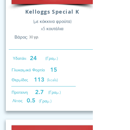
Kelloggs Special K
(με κόκκινα φρούτα)
x5 κουτάλια
Βάρος:
30 γρ.
24
Υδατάν.
(Γραμ.)
15
Γλυκαιμικό Φορτίο
113
Θερμίδες
(kcals)
2.7
Προτεινη
(Γραμ.)
0.5
Λίπος
(Γραμ.)