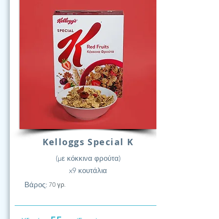
Kelloggs Special K
(με κόκκινα φρούτα)
x9 κουτάλια
Βάρος:
70 γρ.