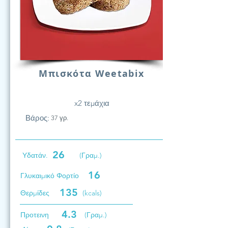
Μπισκότα Weetabix
x2 τεμάχια
Βάρος:
37 γρ.
26
Υδατάν.
(Γραμ.)
16
Γλυκαιμικό Φορτίο
135
Θερμίδες
(kcals)
4.3
Προτεινη
(Γραμ.)