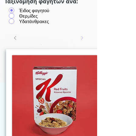
Ταξινόμηση φαγητών ανά:
Έιδος φαγητού
Θερμίδες
Υδατάνθρακες