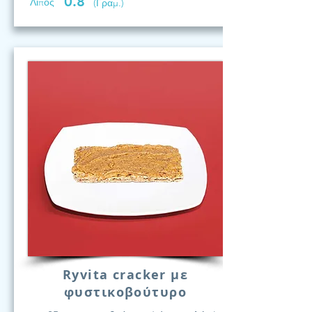
0.8
Λίπος
(Γραμ.)
Ryvita cracker με
φυστικοβούτυρο