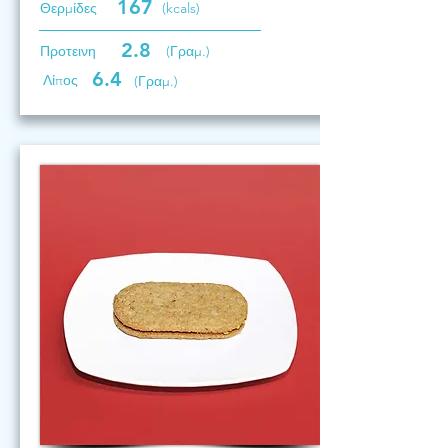
167
Θερμίδες
(kcals)
2.8
Προτεινη
(Γραμ.)
6.4
Λίπος
(Γραμ.)