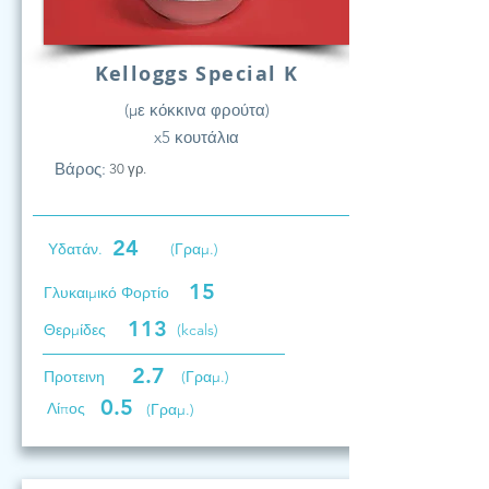
Kelloggs Special K
(με κόκκινα φρούτα)
x5 κουτάλια
Βάρος:
30 γρ.
24
Υδατάν.
(Γραμ.)
15
Γλυκαιμικό Φορτίο
113
Θερμίδες
(kcals)
2.7
Προτεινη
(Γραμ.)
0.5
Λίπος
(Γραμ.)