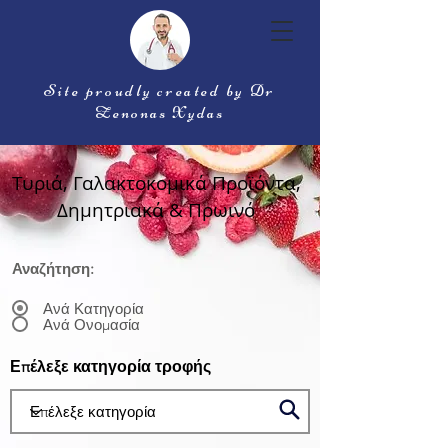
Site proudly created by Dr
Zenonas Xydas
Τυριά, Γαλακτοκομικά Προϊόντα,
Δημητριακά & Πρωινό
Αναζήτηση:
Ανά Κατηγορία
Ανά Ονομασία
Επέλεξε κατηγορία τροφής