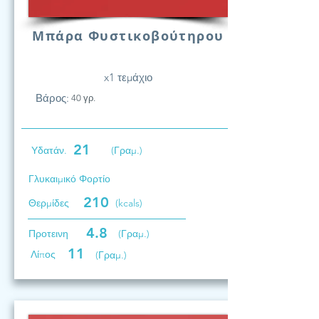
Μπάρα Φυστικοβούτηρου
x1 τεμάχιο
Βάρος:
40 γρ.
21
Υδατάν.
(Γραμ.)
Γλυκαιμικό Φορτίο
210
Θερμίδες
(kcals)
4.8
Προτεινη
(Γραμ.)
11
Λίπος
(Γραμ.)