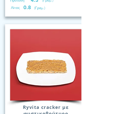
4.3
Προτεινη
(Γραμ.)
0.8
Λίπος
(Γραμ.)
Ryvita cracker με
φυστικοβούτυρο