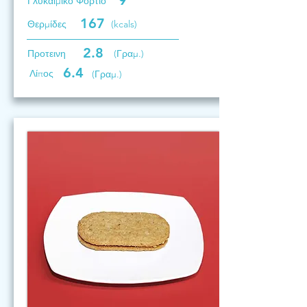
9
Γλυκαιμικό Φορτίο
167
Θερμίδες
(kcals)
2.8
Προτεινη
(Γραμ.)
6.4
Λίπος
(Γραμ.)