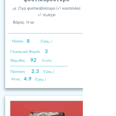
με 25γρ φυστικοβούτυρο (x1 κουταλάκι)
x1 τεμάχιο
Βάρος:
36 γρ.
8
Υδατάν.
(Γραμ.)
3
Γλυκαιμικό Φορτίο
92
Θερμίδες
(kcals)
2.3
Προτεινη
(Γραμ.)
4.9
Λίπος
(Γραμ.)