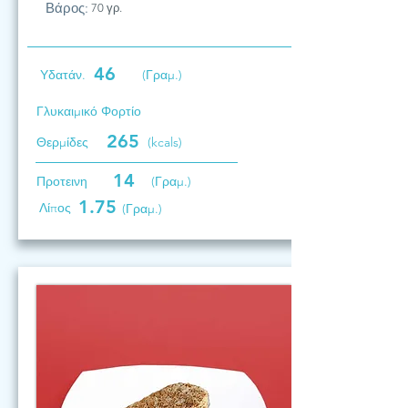
Βάρος:
70 γρ.
46
Υδατάν.
(Γραμ.)
Γλυκαιμικό Φορτίο
265
Θερμίδες
(kcals)
14
Προτεινη
(Γραμ.)
1.75
Λίπος
(Γραμ.)