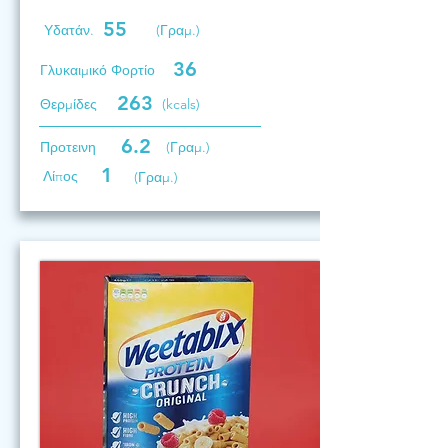
55
Υδατάν.
(Γραμ.)
36
Γλυκαιμικό Φορτίο
263
Θερμίδες
(kcals)
6.2
Προτεινη
(Γραμ.)
1
Λίπος
(Γραμ.)