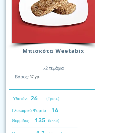
Μπισκότα Weetabix
x2 τεμάχια
Βάρος:
37 γρ.
26
Υδατάν.
(Γραμ.)
16
Γλυκαιμικό Φορτίο
135
Θερμίδες
(kcals)