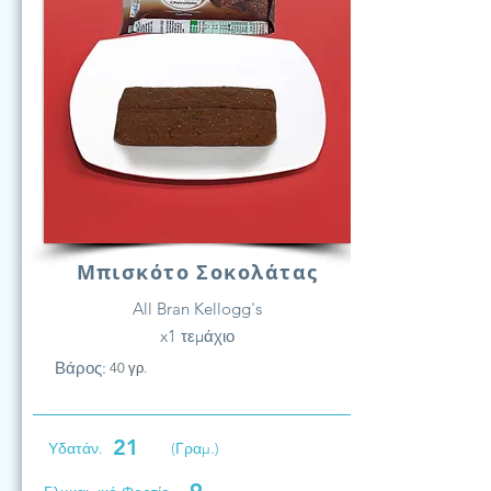
Μπισκότο Σοκολάτας
All Bran Kellogg's
x1 τεμάχιο
Βάρος:
40 γρ.
21
Υδατάν.
(Γραμ.)