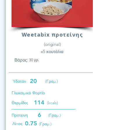
Weetabix προτείνης
(original)
x5 κουτάλια
Βάρος:
30 γρ.
20
Υδατάν.
(Γραμ.)
Γλυκαιμικό Φορτίο
114
Θερμίδες
(kcals)
6
Προτεινη
(Γραμ.)
0.75
Λίπος
(Γραμ.)