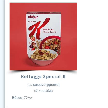
Kelloggs Special K
(με κόκκινα φρούτα)
x9 κουτάλια
Βάρος:
70 γρ.