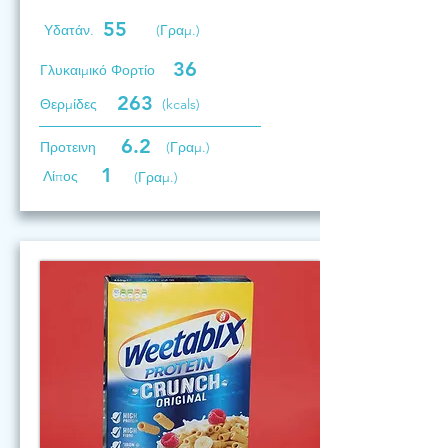
55
Υδατάν.
(Γραμ.)
36
Γλυκαιμικό Φορτίο
263
Θερμίδες
(kcals)
6.2
Προτεινη
(Γραμ.)
1
Λίπος
(Γραμ.)