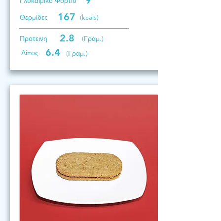
9
Γλυκαιμικό Φορτίο
167
Θερμίδες
(kcals)
2.8
Προτεινη
(Γραμ.)
6.4
Λίπος
(Γραμ.)