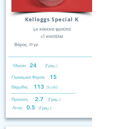
Kelloggs Special K
(με κόκκινα φρούτα)
x5 κουτάλια
Βάρος:
30 γρ.
24
Υδατάν.
(Γραμ.)
15
Γλυκαιμικό Φορτίο
113
Θερμίδες
(kcals)
2.7
Προτεινη
(Γραμ.)
0.5
Λίπος
(Γραμ.)