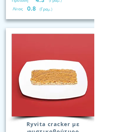
4.3
Προτεινη
(Γραμ.)
0.8
Λίπος
(Γραμ.)
Ryvita cracker με
φυστικοβούτυρο