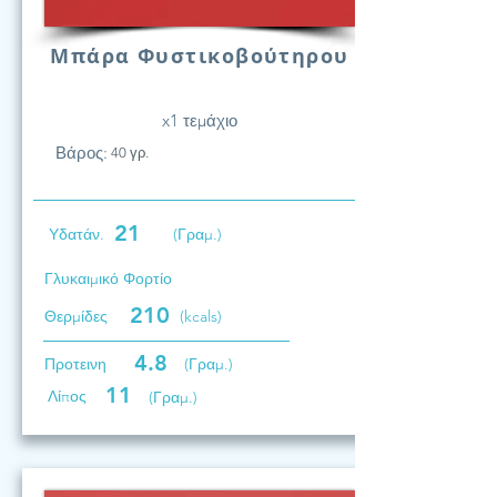
Μπάρα Φυστικοβούτηρου
x1 τεμάχιο
Βάρος:
40 γρ.
21
Υδατάν.
(Γραμ.)
Γλυκαιμικό Φορτίο
210
Θερμίδες
(kcals)
4.8
Προτεινη
(Γραμ.)
11
Λίπος
(Γραμ.)