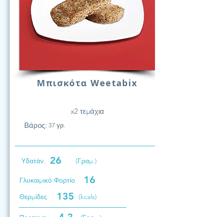
Μπισκότα Weetabix
x2 τεμάχια
Βάρος:
37 γρ.
26
Υδατάν.
(Γραμ.)
16
Γλυκαιμικό Φορτίο
135
Θερμίδες
(kcals)