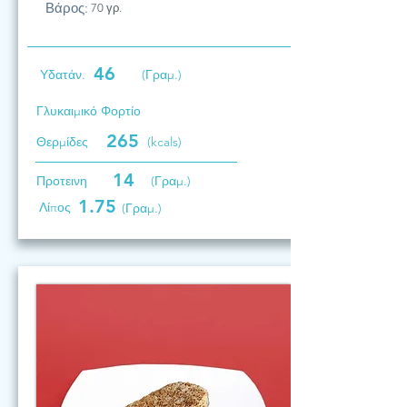
Βάρος:
70 γρ.
46
Υδατάν.
(Γραμ.)
Γλυκαιμικό Φορτίο
265
Θερμίδες
(kcals)
14
Προτεινη
(Γραμ.)
1.75
Λίπος
(Γραμ.)