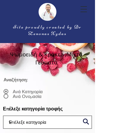
Site proudly created by Dr
Zenonas Xydas
Ψωμοειδή & Κράκερ ,Μικτά
Γεύματα
Αναζήτηση:
Ανά Κατηγορία
Ανά Ονομασία
Επέλεξε κατηγορία τροφής