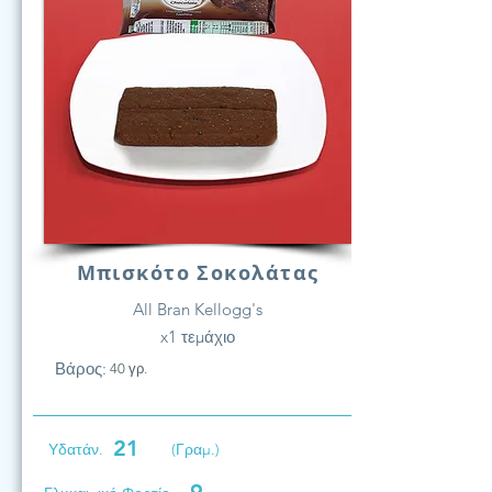
Μπισκότο Σοκολάτας
All Bran Kellogg's
x1 τεμάχιο
Βάρος:
40 γρ.
21
Υδατάν.
(Γραμ.)