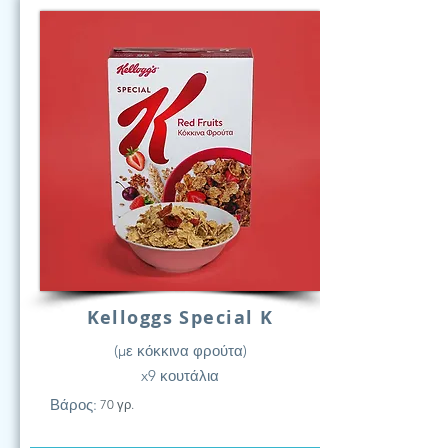
Kelloggs Special K
(με κόκκινα φρούτα)
x9 κουτάλια
Βάρος:
70 γρ.