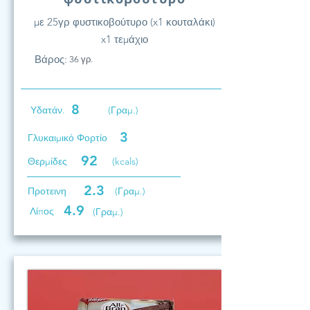
με 25γρ φυστικοβούτυρο (x1 κουταλάκι)
x1 τεμάχιο
Βάρος:
36 γρ.
8
Υδατάν.
(Γραμ.)
3
Γλυκαιμικό Φορτίο
92
Θερμίδες
(kcals)
2.3
Προτεινη
(Γραμ.)
4.9
Λίπος
(Γραμ.)