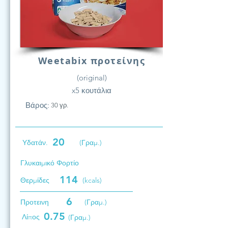
Weetabix προτείνης
(original)
x5 κουτάλια
Βάρος:
30 γρ.
20
Υδατάν.
(Γραμ.)
Γλυκαιμικό Φορτίο
114
Θερμίδες
(kcals)
6
Προτεινη
(Γραμ.)
0.75
Λίπος
(Γραμ.)