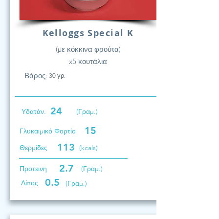
Kelloggs Special K
(με κόκκινα φρούτα)
x5 κουτάλια
Βάρος:
30 γρ.
24
Υδατάν.
(Γραμ.)
15
Γλυκαιμικό Φορτίο
113
Θερμίδες
(kcals)
2.7
Προτεινη
(Γραμ.)
0.5
Λίπος
(Γραμ.)