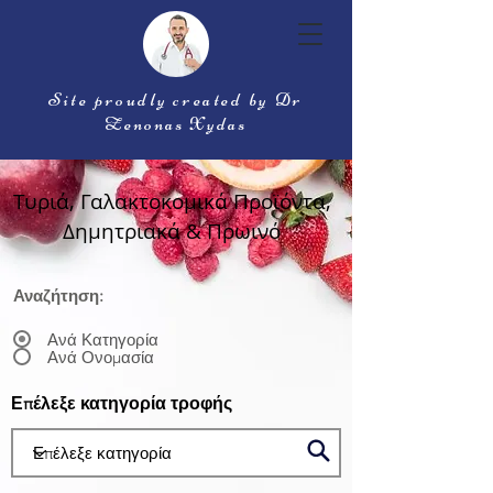
Site proudly created by Dr
Zenonas Xydas
Τυριά, Γαλακτοκομικά Προϊόντα,
Δημητριακά & Πρωινό
Αναζήτηση:
Ανά Κατηγορία
Ανά Ονομασία
Επέλεξε κατηγορία τροφής