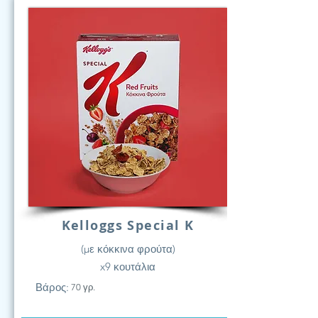
Kelloggs Special K
(με κόκκινα φρούτα)
x9 κουτάλια
Βάρος:
70 γρ.