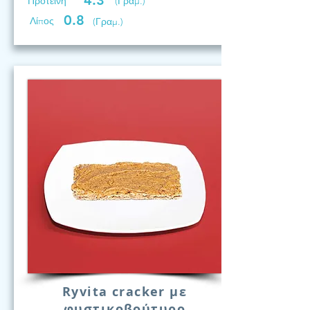
4.3
Προτεινη
(Γραμ.)
0.8
Λίπος
(Γραμ.)
Ryvita cracker με
φυστικοβούτυρο