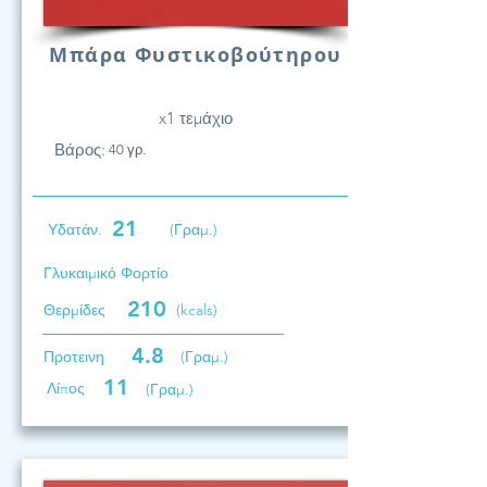
Μπάρα Φυστικοβούτηρου
x1 τεμάχιο
Βάρος:
40 γρ.
21
Υδατάν.
(Γραμ.)
Γλυκαιμικό Φορτίο
210
Θερμίδες
(kcals)
4.8
Προτεινη
(Γραμ.)
11
Λίπος
(Γραμ.)