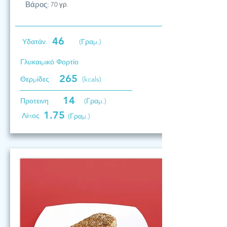
Βάρος:
70 γρ.
46
Υδατάν.
(Γραμ.)
Γλυκαιμικό Φορτίο
265
Θερμίδες
(kcals)
14
Προτεινη
(Γραμ.)
1.75
Λίπος
(Γραμ.)