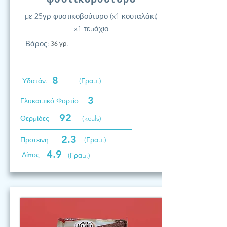
με 25γρ φυστικοβούτυρο (x1 κουταλάκι)
x1 τεμάχιο
Βάρος:
36 γρ.
8
Υδατάν.
(Γραμ.)
3
Γλυκαιμικό Φορτίο
92
Θερμίδες
(kcals)
2.3
Προτεινη
(Γραμ.)
4.9
Λίπος
(Γραμ.)