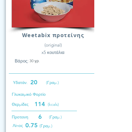
Weetabix προτείνης
(original)
x5 κουτάλια
Βάρος:
30 γρ.
20
Υδατάν.
(Γραμ.)
Γλυκαιμικό Φορτίο
114
Θερμίδες
(kcals)
6
Προτεινη
(Γραμ.)
0.75
Λίπος
(Γραμ.)