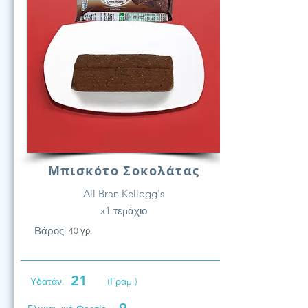
Μπισκότο Σοκολάτας
All Bran Kellogg's
x1 τεμάχιο
Βάρος:
40 γρ.
21
Υδατάν.
(Γραμ.)