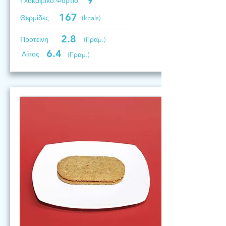
9
Γλυκαιμικό Φορτίο
167
Θερμίδες
(kcals)
2.8
Προτεινη
(Γραμ.)
6.4
Λίπος
(Γραμ.)