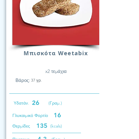
Μπισκότα Weetabix
x2 τεμάχια
Βάρος:
37 γρ.
26
Υδατάν.
(Γραμ.)
16
Γλυκαιμικό Φορτίο
135
Θερμίδες
(kcals)