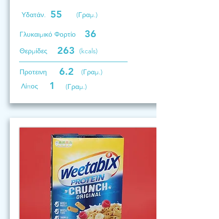
55
Υδατάν.
(Γραμ.)
36
Γλυκαιμικό Φορτίο
263
Θερμίδες
(kcals)
6.2
Προτεινη
(Γραμ.)
1
Λίπος
(Γραμ.)