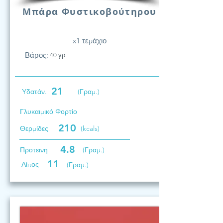
Μπάρα Φυστικοβούτηρου
x1 τεμάχιο
Βάρος:
40 γρ.
21
Υδατάν.
(Γραμ.)
Γλυκαιμικό Φορτίο
210
Θερμίδες
(kcals)
4.8
Προτεινη
(Γραμ.)
11
Λίπος
(Γραμ.)