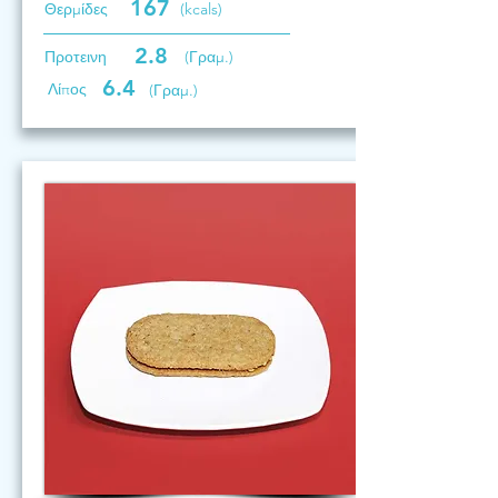
167
Θερμίδες
(kcals)
2.8
Προτεινη
(Γραμ.)
6.4
Λίπος
(Γραμ.)