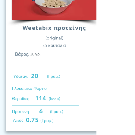
Weetabix προτείνης
(original)
x5 κουτάλια
Βάρος:
30 γρ.
20
Υδατάν.
(Γραμ.)
Γλυκαιμικό Φορτίο
114
Θερμίδες
(kcals)
6
Προτεινη
(Γραμ.)
0.75
Λίπος
(Γραμ.)