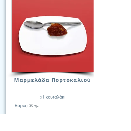
Μαρμελάδα Πορτοκαλιού
x1 κουταλάκι
Βάρος:
30 γρ.
21
Υδατάν.
(Γραμ.)