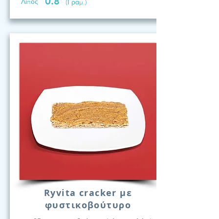
0.8
Λίπος
(Γραμ.)
Ryvita cracker με
φυστικοβούτυρο