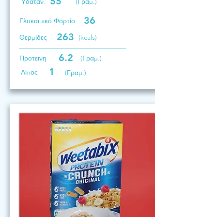
55
Υδατάν.
(Γραμ.)
36
Γλυκαιμικό Φορτίο
263
Θερμίδες
(kcals)
6.2
Προτεινη
(Γραμ.)
1
Λίπος
(Γραμ.)