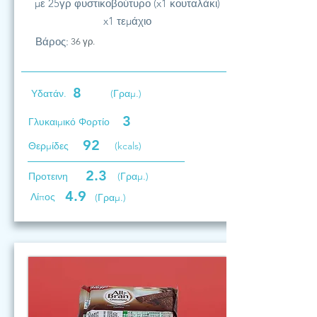
με 25γρ φυστικοβούτυρο (x1 κουταλάκι)
x1 τεμάχιο
Βάρος:
36 γρ.
8
Υδατάν.
(Γραμ.)
3
Γλυκαιμικό Φορτίο
92
Θερμίδες
(kcals)
2.3
Προτεινη
(Γραμ.)
4.9
Λίπος
(Γραμ.)