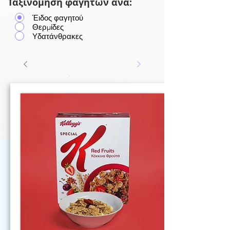
Ταξινόμηση φαγητών ανά:
Έιδος φαγητού
Θερμίδες
Υδατάνθρακες