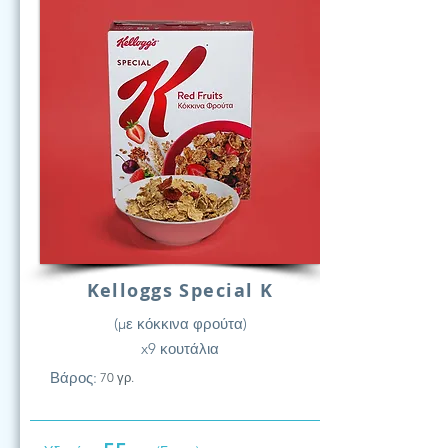
Kelloggs Special K
(με κόκκινα φρούτα)
x9 κουτάλια
Βάρος:
70 γρ.