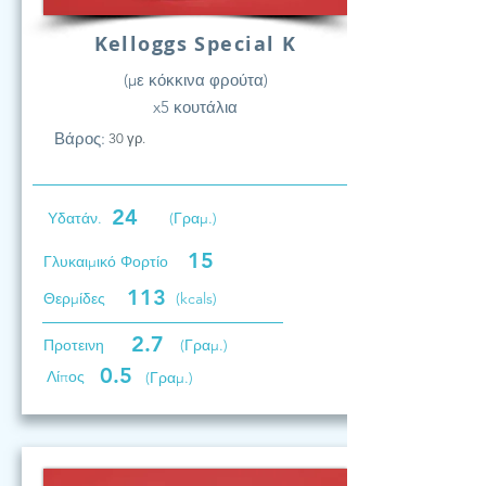
Kelloggs Special K
(με κόκκινα φρούτα)
x5 κουτάλια
Βάρος:
30 γρ.
24
Υδατάν.
(Γραμ.)
15
Γλυκαιμικό Φορτίο
113
Θερμίδες
(kcals)
2.7
Προτεινη
(Γραμ.)
0.5
Λίπος
(Γραμ.)