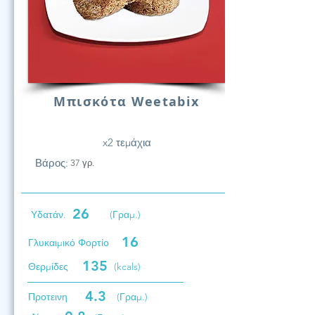
Μπισκότα Weetabix
x2 τεμάχια
Βάρος:
37 γρ.
26
Υδατάν.
(Γραμ.)
16
Γλυκαιμικό Φορτίο
135
Θερμίδες
(kcals)
4.3
Προτεινη
(Γραμ.)