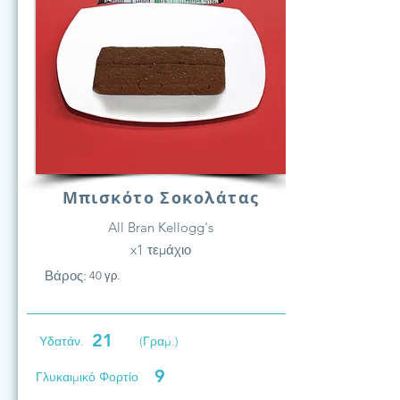
Μπισκότο Σοκολάτας
All Bran Kellogg's
x1 τεμάχιο
Βάρος:
40 γρ.
21
Υδατάν.
(Γραμ.)
9
Γλυκαιμικό Φορτίο