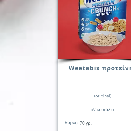
Weetabix προτείν
(original)
x9 κουτάλια
Βάρος:
70 γρ.