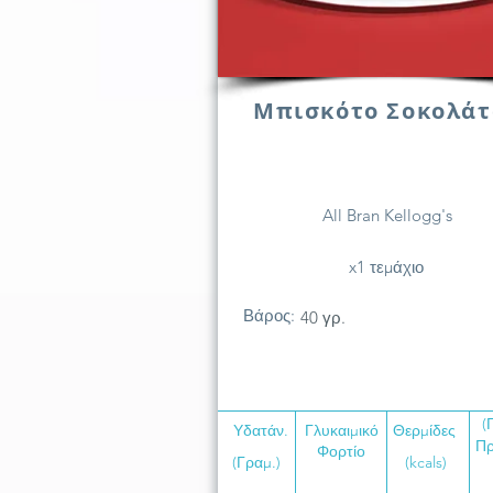
Μπισκότο Σοκολάτ
All Bran Kellogg's
x1 τεμάχιο
Βάρος:
40 γρ.
(
Υδατάν.
Γλυκαιμικό
Θερμίδες
Πρ
Φορτίο
(Γραμ.)
(kcals)