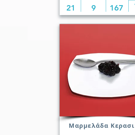
21
9
167
Μαρμελάδα Κερασι