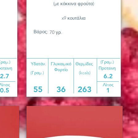
(με κόκκινα φρούτα)
x9 κουτάλια
Βάρος:
70 γρ.
Γραμ.)
(Γραμ.)
Υδατάν.
Γλυκαιμικό
Θερμίδες
οτεινη
Προτεινη
Φορτίο
(Γραμ.)
(kcals)
2.7
6.2
Λίπος
Λίπος
55
36
263
0.5
1