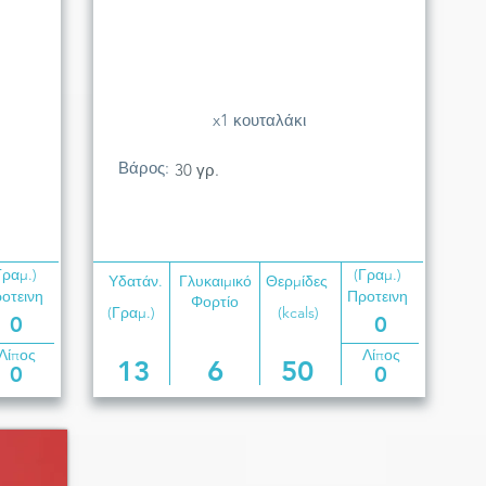
x1 κουταλάκι
Βάρος:
30 γρ.
Γραμ.)
(Γραμ.)
Υδατάν.
Γλυκαιμικό
Θερμίδες
οτεινη
Προτεινη
Φορτίο
(Γραμ.)
(kcals)
0
0
Λίπος
Λίπος
13
6
50
0
0