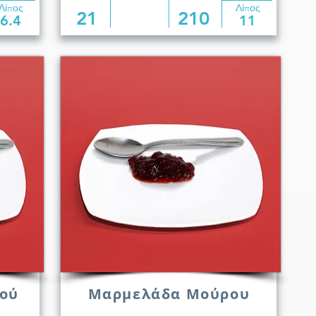
Λίπος
Λίπος
21
210
6.4
11
ού
Μαρμελάδα Μούρου