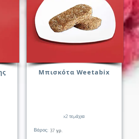
ης
Μπισκότα Weetabix
x2 τεμάχια
Βάρος:
37 γρ.