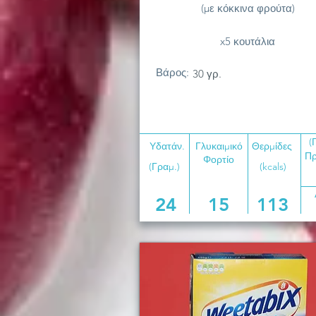
(με κόκκινα φρούτα)
x5 κουτάλια
Βάρος:
30 γρ.
(
Υδατάν.
Γλυκαιμικό
Θερμίδες
Πρ
Φορτίο
(Γραμ.)
(kcals)
24
15
113