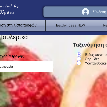
reated by
 Xydas
Σύνδεση
ση στη λίστα τροφών
Healthy Ideas NEW
Re
Πουλερικά
Ταξινόμηση 
Έιδος φαγητο
τηγορία τροφής
Θερμίδες
Υδατάνθρακε
<