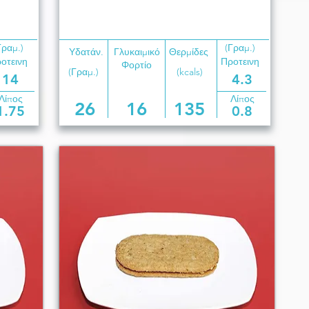
Γραμ.)
(Γραμ.)
Υδατάν.
Γλυκαιμικό
Θερμίδες
οτεινη
Προτεινη
Φορτίο
(Γραμ.)
(kcals)
14
4.3
Λίπος
Λίπος
26
16
135
1.75
0.8