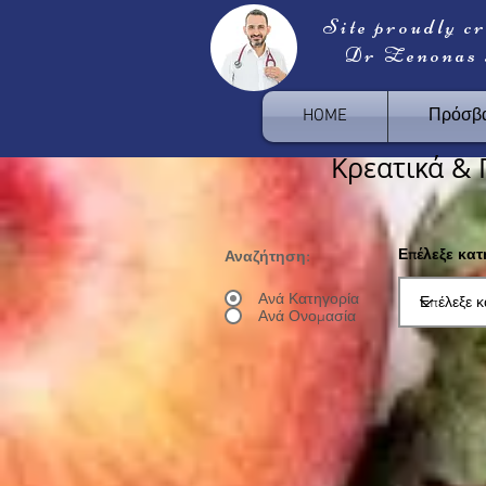
Site proudly c
Dr Zenonas
HOME
Πρόσβα
Κρεατικά & 
Επέλεξε κα
Αναζήτηση:
Ανά Κατηγορία
Ανά Ονομασία