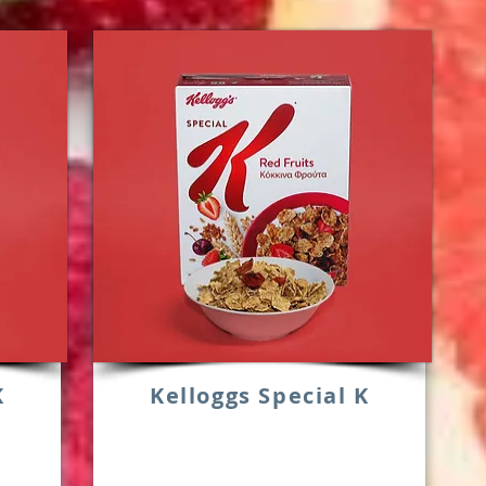
K
Kelloggs Special K