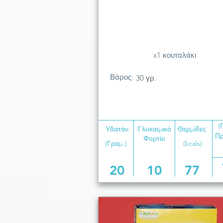
x1 κουταλάκι
Βάρος:
30 γρ.
(
Υδατάν.
Γλυκαιμικό
Θερμίδες
Πρ
Φορτίο
(Γραμ.)
(kcals)
20
10
77