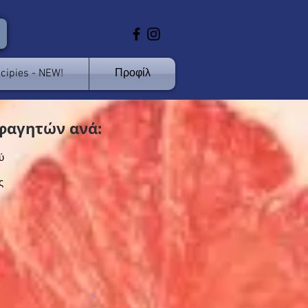
cipies - NEW!
Προφίλ
φαγητών ανά:
ύ
ς
>