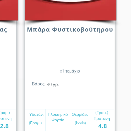
ας
Μπάρα Φυστικοβούτηρου
x1 τεμάχιο
Βάρος:
40 γρ.
Γραμ.)
(Γραμ.)
Υδατάν.
Γλυκαιμικό
Θερμίδες
οτεινη
Προτεινη
Φορτίο
(Γραμ.)
(kcals)
2.8
4.8