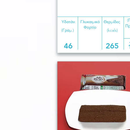
(
Υδατάν.
Γλυκαιμικό
Θερμίδες
Πρ
Φορτίο
(Γραμ.)
(kcals)
46
265