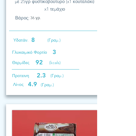
με 25γρ φυστικοβούτυρο (x1 κουταλάκι)
x1 τεμάχιο
Βάρος:
36 γρ.
8
Υδατάν.
(Γραμ.)
3
Γλυκαιμικό Φορτίο
92
Θερμίδες
(kcals)
2.3
Προτεινη
(Γραμ.)
4.9
Λίπος
(Γραμ.)