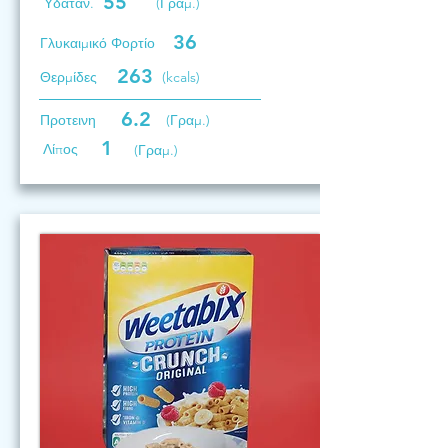
55
Υδατάν.
(Γραμ.)
36
Γλυκαιμικό Φορτίο
263
Θερμίδες
(kcals)
6.2
Προτεινη
(Γραμ.)
1
Λίπος
(Γραμ.)