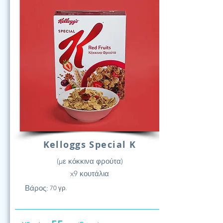
Kelloggs Special K
(με κόκκινα φρούτα)
x9 κουτάλια
Βάρος:
70 γρ.