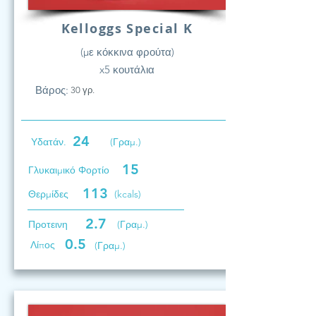
Kelloggs Special K
(με κόκκινα φρούτα)
x5 κουτάλια
Βάρος:
30 γρ.
24
Υδατάν.
(Γραμ.)
15
Γλυκαιμικό Φορτίο
113
Θερμίδες
(kcals)
2.7
Προτεινη
(Γραμ.)
0.5
Λίπος
(Γραμ.)