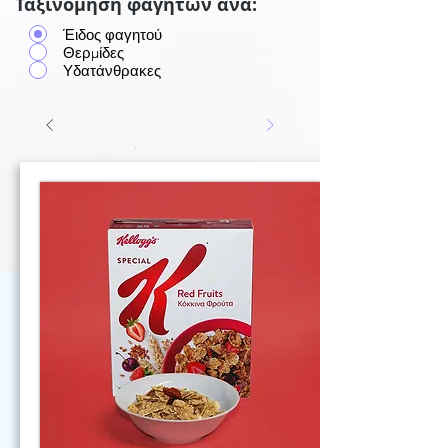
Ταξινόμηση φαγητών ανά:
Έιδος φαγητού
Θερμίδες
Υδατάνθρακες