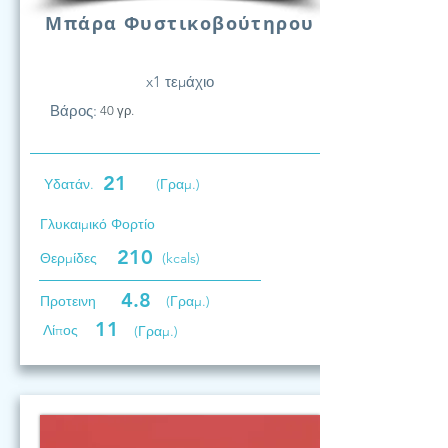
Μπάρα Φυστικοβούτηρου
x1 τεμάχιο
Βάρος:
40 γρ.
21
Υδατάν.
(Γραμ.)
Γλυκαιμικό Φορτίο
210
Θερμίδες
(kcals)
4.8
Προτεινη
(Γραμ.)
11
Λίπος
(Γραμ.)