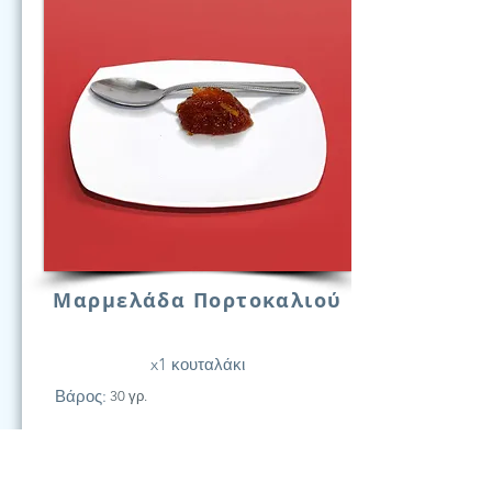
Μαρμελάδα Πορτοκαλιού
x1 κουταλάκι
Βάρος:
30 γρ.
21
Υδατάν.
(Γραμ.)