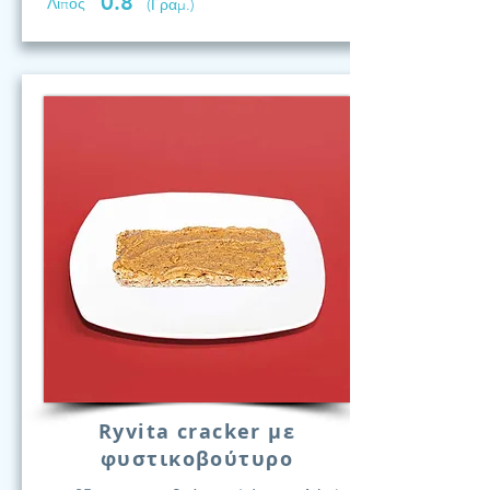
0.8
Λίπος
(Γραμ.)
Ryvita cracker με
φυστικοβούτυρο