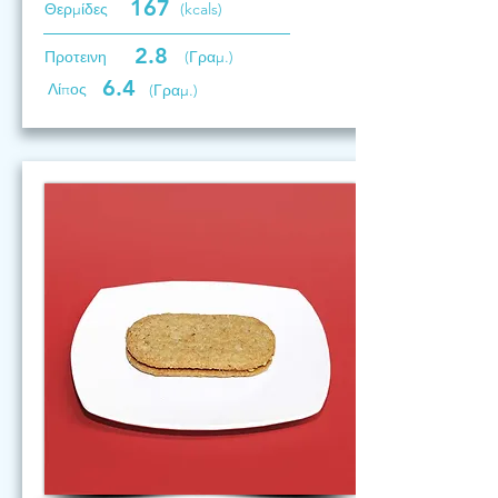
167
Θερμίδες
(kcals)
2.8
Προτεινη
(Γραμ.)
6.4
Λίπος
(Γραμ.)