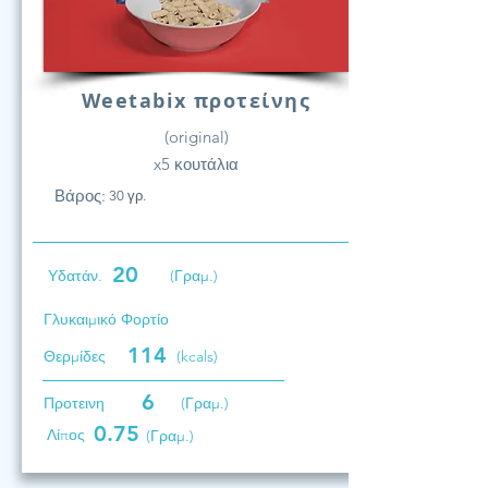
Weetabix προτείνης
(original)
x5 κουτάλια
Βάρος:
30 γρ.
20
Υδατάν.
(Γραμ.)
Γλυκαιμικό Φορτίο
114
Θερμίδες
(kcals)
6
Προτεινη
(Γραμ.)
0.75
Λίπος
(Γραμ.)