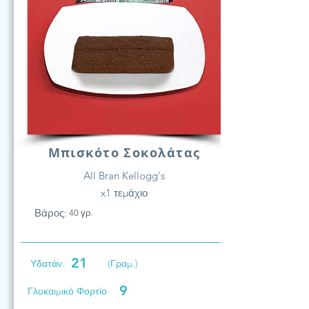
Μπισκότο Σοκολάτας
All Bran Kellogg's
x1 τεμάχιο
Βάρος:
40 γρ.
21
Υδατάν.
(Γραμ.)
9
Γλυκαιμικό Φορτίο