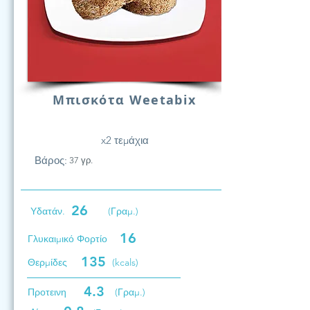
Μπισκότα Weetabix
x2 τεμάχια
Βάρος:
37 γρ.
26
Υδατάν.
(Γραμ.)
16
Γλυκαιμικό Φορτίο
135
Θερμίδες
(kcals)
4.3
Προτεινη
(Γραμ.)