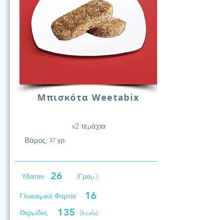
Μπισκότα Weetabix
x2 τεμάχια
Βάρος:
37 γρ.
26
Υδατάν.
(Γραμ.)
16
Γλυκαιμικό Φορτίο
135
Θερμίδες
(kcals)