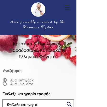
Site proudly created by Dr
Zenonas Xydas
Κρεατικά & Πουλερικά,
Παραδοσιακά Κυπριακά &
Ελληνικά Φαγητά
Αναζήτηση:
Ανά Κατηγορία
Ανά Ονομασία
Επέλεξε κατηγορία τροφής