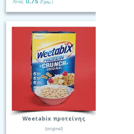
0.75
Λίπος
(Γραμ.)
Weetabix προτείνης
(original)