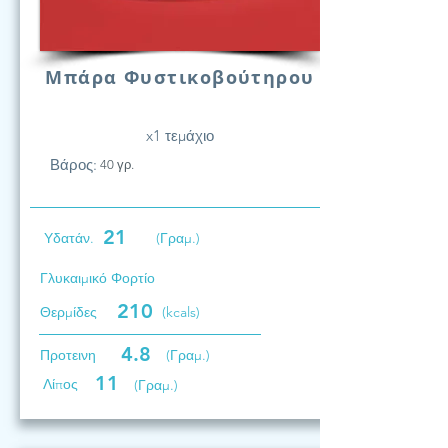
Μπάρα Φυστικοβούτηρου
x1 τεμάχιο
Βάρος:
40 γρ.
21
Υδατάν.
(Γραμ.)
Γλυκαιμικό Φορτίο
210
Θερμίδες
(kcals)
4.8
Προτεινη
(Γραμ.)
11
Λίπος
(Γραμ.)