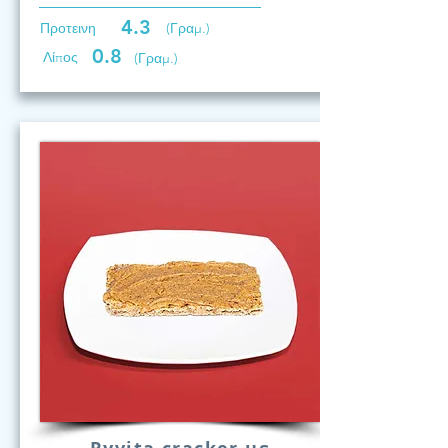
4.3
Προτεινη
(Γραμ.)
0.8
Λίπος
(Γραμ.)