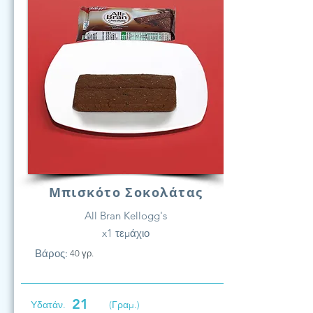
Μπισκότο Σοκολάτας
All Bran Kellogg's
x1 τεμάχιο
Βάρος:
40 γρ.
21
Υδατάν.
(Γραμ.)