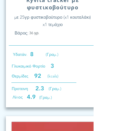
Ryvita cracker με
φυστικοβούτυρο
με 25γρ φυστικοβούτυρο (x1 κουταλάκι)
x1 τεμάχιο
Βάρος:
36 γρ.
8
Υδατάν.
(Γραμ.)
3
Γλυκαιμικό Φορτίο
92
Θερμίδες
(kcals)
2.3
Προτεινη
(Γραμ.)
4.9
Λίπος
(Γραμ.)