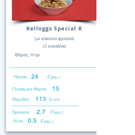
Kelloggs Special K
(με κόκκινα φρούτα)
x5 κουτάλια
Βάρος:
30 γρ.
24
Υδατάν.
(Γραμ.)
15
Γλυκαιμικό Φορτίο
113
Θερμίδες
(kcals)
2.7
Προτεινη
(Γραμ.)
0.5
Λίπος
(Γραμ.)