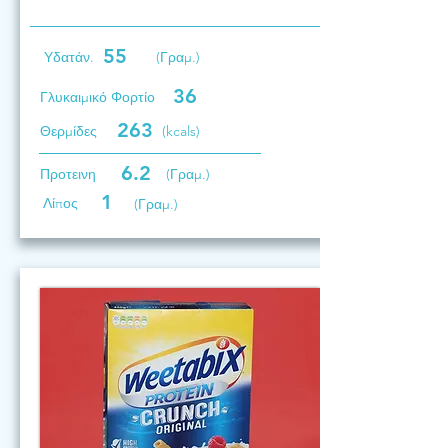
55
Υδατάν.
(Γραμ.)
36
Γλυκαιμικό Φορτίο
263
Θερμίδες
(kcals)
6.2
Προτεινη
(Γραμ.)
1
Λίπος
(Γραμ.)