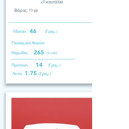
x9 κουτάλια
Βάρος:
70 γρ.
46
Υδατάν.
(Γραμ.)
Γλυκαιμικό Φορτίο
265
Θερμίδες
(kcals)
14
Προτεινη
(Γραμ.)
1.75
Λίπος
(Γραμ.)