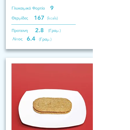
9
Γλυκαιμικό Φορτίο
167
Θερμίδες
(kcals)
2.8
Προτεινη
(Γραμ.)
6.4
Λίπος
(Γραμ.)