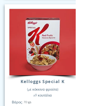
Kelloggs Special K
(με κόκκινα φρούτα)
x9 κουτάλια
Βάρος:
70 γρ.