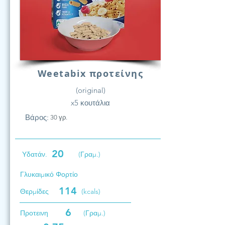
Weetabix προτείνης
(original)
x5 κουτάλια
Βάρος:
30 γρ.
20
Υδατάν.
(Γραμ.)
Γλυκαιμικό Φορτίο
114
Θερμίδες
(kcals)
6
Προτεινη
(Γραμ.)