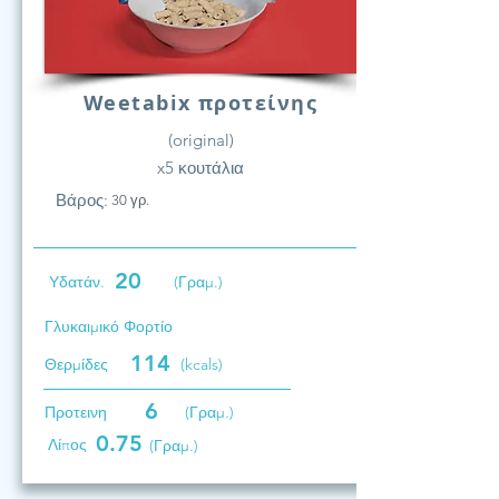
Weetabix προτείνης
(original)
x5 κουτάλια
Βάρος:
30 γρ.
20
Υδατάν.
(Γραμ.)
Γλυκαιμικό Φορτίο
114
Θερμίδες
(kcals)
6
Προτεινη
(Γραμ.)
0.75
Λίπος
(Γραμ.)