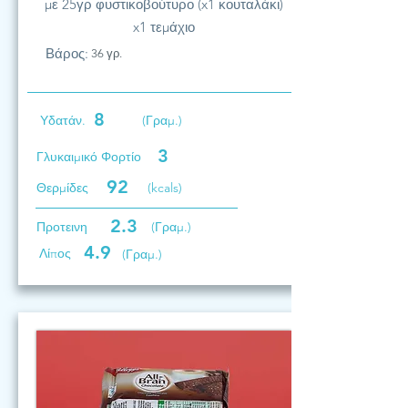
με 25γρ φυστικοβούτυρο (x1 κουταλάκι)
x1 τεμάχιο
Βάρος:
36 γρ.
8
Υδατάν.
(Γραμ.)
3
Γλυκαιμικό Φορτίο
92
Θερμίδες
(kcals)
2.3
Προτεινη
(Γραμ.)
4.9
Λίπος
(Γραμ.)