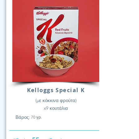
Kelloggs Special K
(με κόκκινα φρούτα)
x9 κουτάλια
Βάρος:
70 γρ.