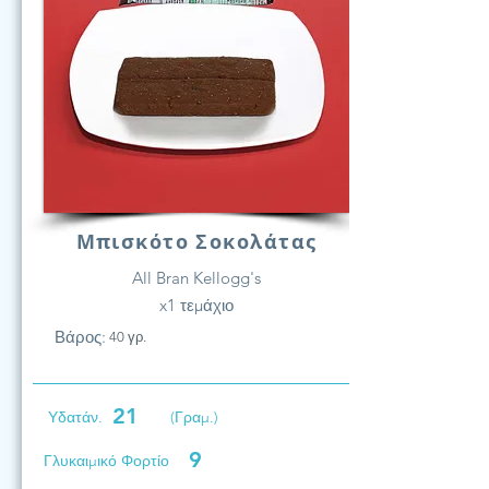
Μπισκότο Σοκολάτας
All Bran Kellogg's
x1 τεμάχιο
Βάρος:
40 γρ.
21
Υδατάν.
(Γραμ.)
9
Γλυκαιμικό Φορτίο