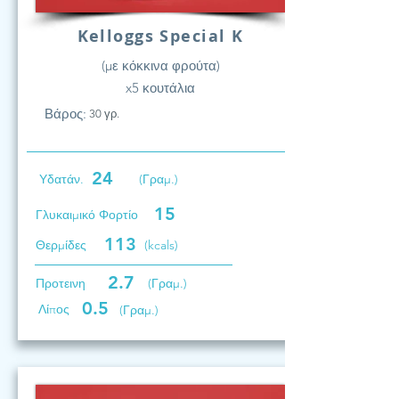
Kelloggs Special K
(με κόκκινα φρούτα)
x5 κουτάλια
Βάρος:
30 γρ.
24
Υδατάν.
(Γραμ.)
15
Γλυκαιμικό Φορτίο
113
Θερμίδες
(kcals)
2.7
Προτεινη
(Γραμ.)
0.5
Λίπος
(Γραμ.)