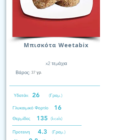
Μπισκότα Weetabix
x2 τεμάχια
Βάρος:
37 γρ.
26
Υδατάν.
(Γραμ.)
16
Γλυκαιμικό Φορτίο
135
Θερμίδες
(kcals)
4.3
Προτεινη
(Γραμ.)