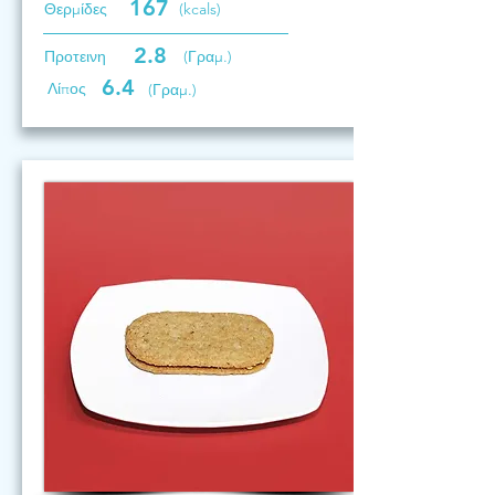
167
Θερμίδες
(kcals)
2.8
Προτεινη
(Γραμ.)
6.4
Λίπος
(Γραμ.)