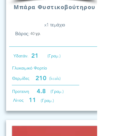
Μπάρα Φυστικοβούτηρου
x1 τεμάχιο
Βάρος:
40 γρ.
21
Υδατάν.
(Γραμ.)
Γλυκαιμικό Φορτίο
210
Θερμίδες
(kcals)
4.8
Προτεινη
(Γραμ.)
11
Λίπος
(Γραμ.)