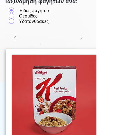
Ταξινόμηση φαγητών ανά:
Έιδος φαγητού
Θερμίδες
Υδατάνθρακες