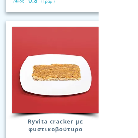
0.8
Λίπος
(Γραμ.)
Ryvita cracker με
φυστικοβούτυρο