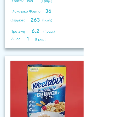
55
Υδατάν.
(Γραμ.)
36
Γλυκαιμικό Φορτίο
263
Θερμίδες
(kcals)
6.2
Προτεινη
(Γραμ.)
1
Λίπος
(Γραμ.)