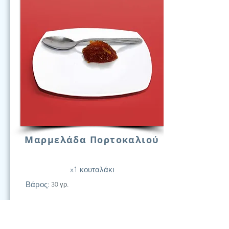
Μαρμελάδα Πορτοκαλιού
x1 κουταλάκι
Βάρος:
30 γρ.
21
Υδατάν.
(Γραμ.)