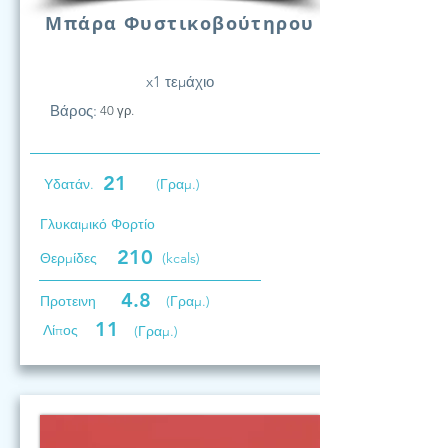
Μπάρα Φυστικοβούτηρου
x1 τεμάχιο
Βάρος:
40 γρ.
21
Υδατάν.
(Γραμ.)
Γλυκαιμικό Φορτίο
210
Θερμίδες
(kcals)
4.8
Προτεινη
(Γραμ.)
11
Λίπος
(Γραμ.)