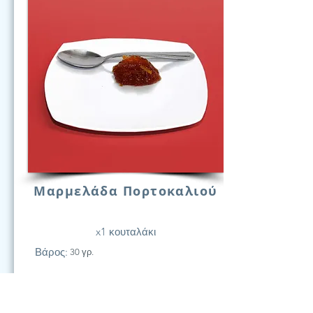
Μαρμελάδα Πορτοκαλιού
x1 κουταλάκι
Βάρος:
30 γρ.
21
Υδατάν.
(Γραμ.)