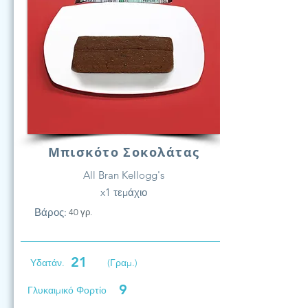
Μπισκότο Σοκολάτας
All Bran Kellogg's
x1 τεμάχιο
Βάρος:
40 γρ.
21
Υδατάν.
(Γραμ.)
9
Γλυκαιμικό Φορτίο