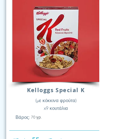
Kelloggs Special K
(με κόκκινα φρούτα)
x9 κουτάλια
Βάρος:
70 γρ.