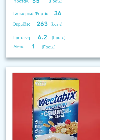
55
Υδατάν.
(Γραμ.)
36
Γλυκαιμικό Φορτίο
263
Θερμίδες
(kcals)
6.2
Προτεινη
(Γραμ.)
1
Λίπος
(Γραμ.)