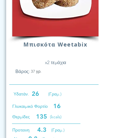
Μπισκότα Weetabix
x2 τεμάχια
Βάρος:
37 γρ.
26
Υδατάν.
(Γραμ.)
16
Γλυκαιμικό Φορτίο
135
Θερμίδες
(kcals)
4.3
Προτεινη
(Γραμ.)