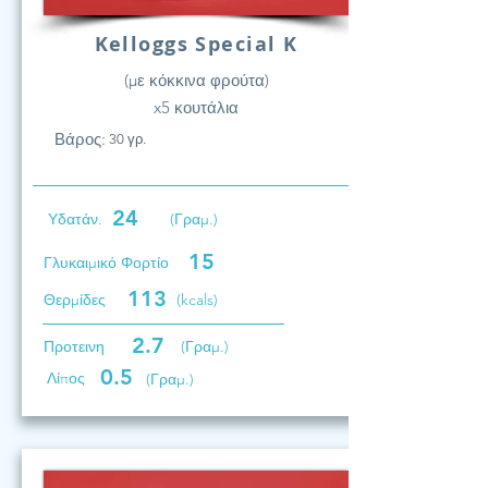
Kelloggs Special K
(με κόκκινα φρούτα)
x5 κουτάλια
Βάρος:
30 γρ.
24
Υδατάν.
(Γραμ.)
15
Γλυκαιμικό Φορτίο
113
Θερμίδες
(kcals)
2.7
Προτεινη
(Γραμ.)
0.5
Λίπος
(Γραμ.)