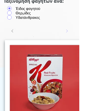
Ταξινόμηση φαγητών ανά:
Έιδος φαγητού
Θερμίδες
Υδατάνθρακες