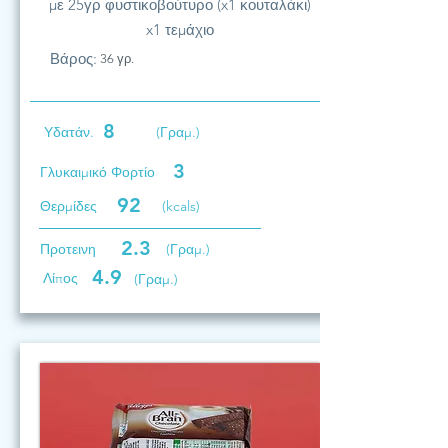
με 25γρ φυστικοβούτυρο (x1 κουταλάκι)
x1 τεμάχιο
Βάρος:
36 γρ.
8
Υδατάν.
(Γραμ.)
3
Γλυκαιμικό Φορτίο
92
Θερμίδες
(kcals)
2.3
Προτεινη
(Γραμ.)
4.9
Λίπος
(Γραμ.)