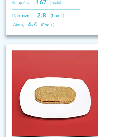
167
Θερμίδες
(kcals)
2.8
Προτεινη
(Γραμ.)
6.4
Λίπος
(Γραμ.)