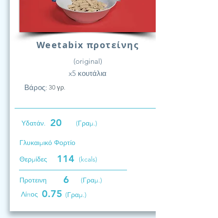
Weetabix προτείνης
(original)
x5 κουτάλια
Βάρος:
30 γρ.
20
Υδατάν.
(Γραμ.)
Γλυκαιμικό Φορτίο
114
Θερμίδες
(kcals)
6
Προτεινη
(Γραμ.)
0.75
Λίπος
(Γραμ.)