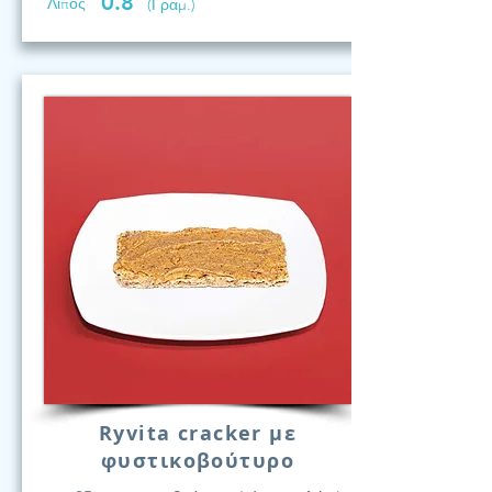
0.8
Λίπος
(Γραμ.)
Ryvita cracker με
φυστικοβούτυρο