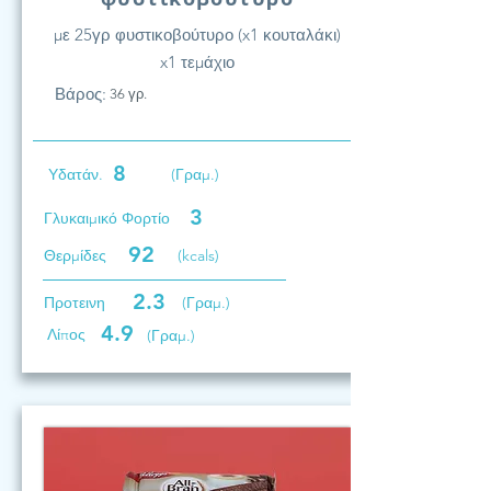
με 25γρ φυστικοβούτυρο (x1 κουταλάκι)
x1 τεμάχιο
Βάρος:
36 γρ.
8
Υδατάν.
(Γραμ.)
3
Γλυκαιμικό Φορτίο
92
Θερμίδες
(kcals)
2.3
Προτεινη
(Γραμ.)
4.9
Λίπος
(Γραμ.)