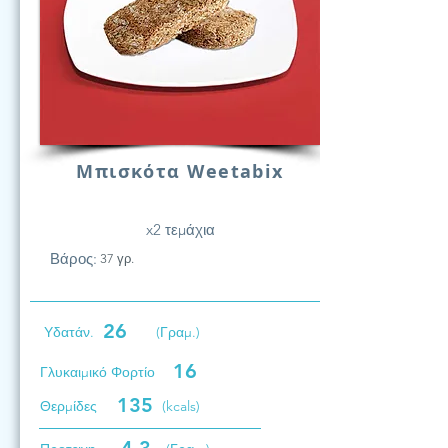
Μπισκότα Weetabix
x2 τεμάχια
Βάρος:
37 γρ.
26
Υδατάν.
(Γραμ.)
16
Γλυκαιμικό Φορτίο
135
Θερμίδες
(kcals)