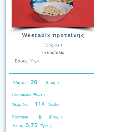
Weetabix προτείνης
(original)
x5 κουτάλια
Βάρος:
30 γρ.
20
Υδατάν.
(Γραμ.)
Γλυκαιμικό Φορτίο
114
Θερμίδες
(kcals)
6
Προτεινη
(Γραμ.)
0.75
Λίπος
(Γραμ.)