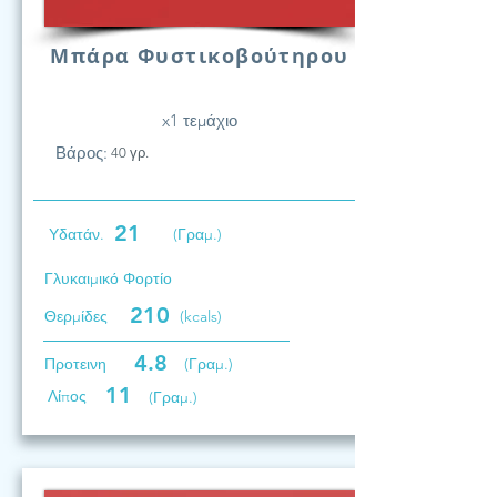
Μπάρα Φυστικοβούτηρου
x1 τεμάχιο
Βάρος:
40 γρ.
21
Υδατάν.
(Γραμ.)
Γλυκαιμικό Φορτίο
210
Θερμίδες
(kcals)
4.8
Προτεινη
(Γραμ.)
11
Λίπος
(Γραμ.)