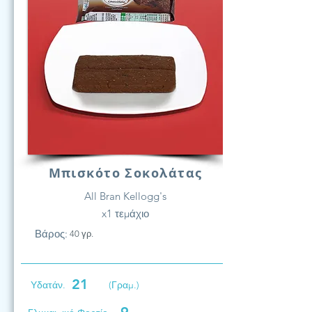
Μπισκότο Σοκολάτας
All Bran Kellogg's
x1 τεμάχιο
Βάρος:
40 γρ.
21
Υδατάν.
(Γραμ.)