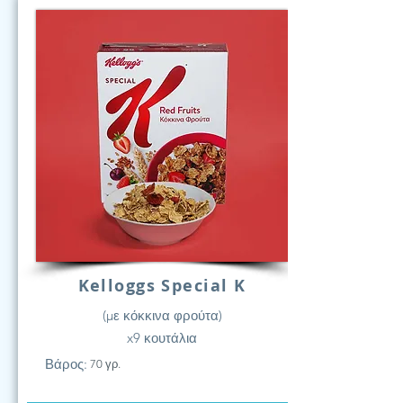
Kelloggs Special K
(με κόκκινα φρούτα)
x9 κουτάλια
Βάρος:
70 γρ.