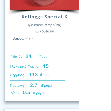
Kelloggs Special K
(με κόκκινα φρούτα)
x5 κουτάλια
Βάρος:
30 γρ.
24
Υδατάν.
(Γραμ.)
15
Γλυκαιμικό Φορτίο
113
Θερμίδες
(kcals)
2.7
Προτεινη
(Γραμ.)
0.5
Λίπος
(Γραμ.)