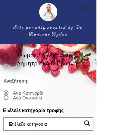
Site proudly created by Dr
Zenonas Xydas
Ψωμοειδή & Κράκερς,
Δημητριακά & Πρωινό
Αναζήτηση:
Ανά Κατηγορία
Ανά Ονομασία
Επέλεξε κατηγορία τροφής