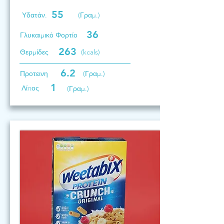
55
Υδατάν.
(Γραμ.)
36
Γλυκαιμικό Φορτίο
263
Θερμίδες
(kcals)
6.2
Προτεινη
(Γραμ.)
1
Λίπος
(Γραμ.)