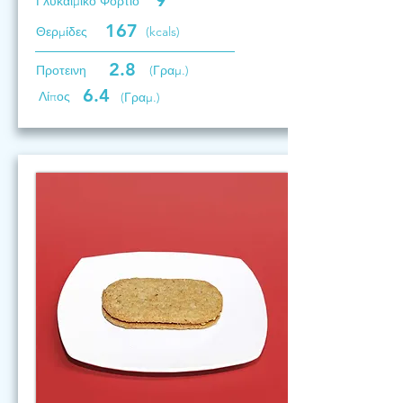
9
Γλυκαιμικό Φορτίο
167
Θερμίδες
(kcals)
2.8
Προτεινη
(Γραμ.)
6.4
Λίπος
(Γραμ.)