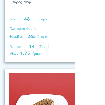
Βάρος:
70 γρ.
46
Υδατάν.
(Γραμ.)
Γλυκαιμικό Φορτίο
265
Θερμίδες
(kcals)
14
Προτεινη
(Γραμ.)
1.75
Λίπος
(Γραμ.)