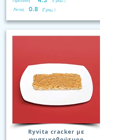
4.3
Προτεινη
(Γραμ.)
0.8
Λίπος
(Γραμ.)
Ryvita cracker με
φυστικοβούτυρο