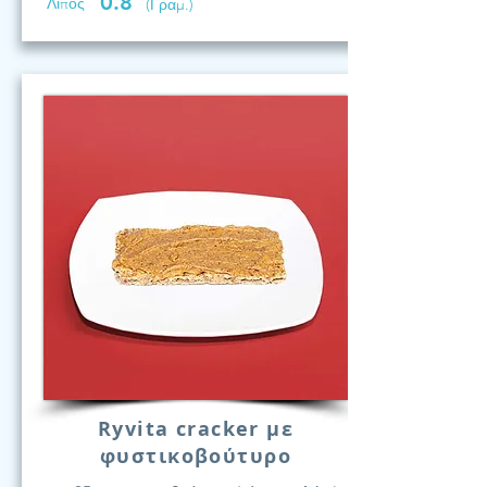
0.8
Λίπος
(Γραμ.)
Ryvita cracker με
φυστικοβούτυρο