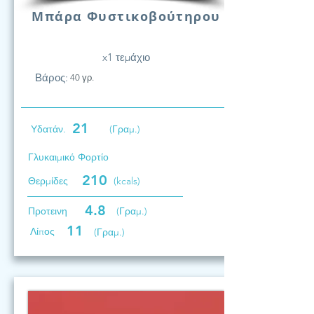
Μπάρα Φυστικοβούτηρου
x1 τεμάχιο
Βάρος:
40 γρ.
21
Υδατάν.
(Γραμ.)
Γλυκαιμικό Φορτίο
210
Θερμίδες
(kcals)
4.8
Προτεινη
(Γραμ.)
11
Λίπος
(Γραμ.)