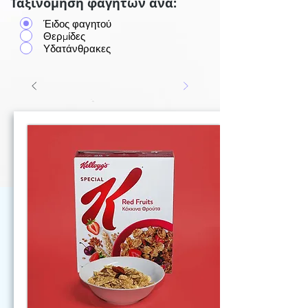
Ταξινόμηση φαγητών ανά:
Έιδος φαγητού
Θερμίδες
Υδατάνθρακες