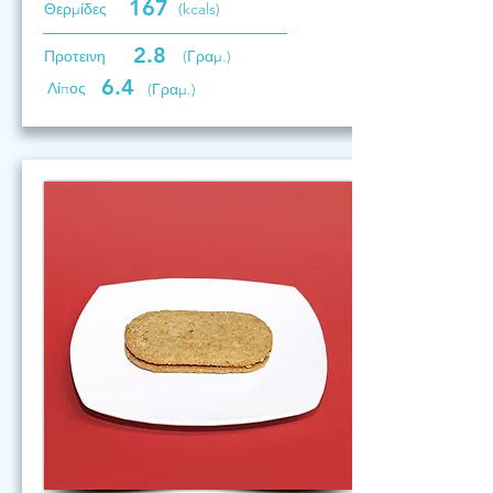
167
Θερμίδες
(kcals)
2.8
Προτεινη
(Γραμ.)
6.4
Λίπος
(Γραμ.)