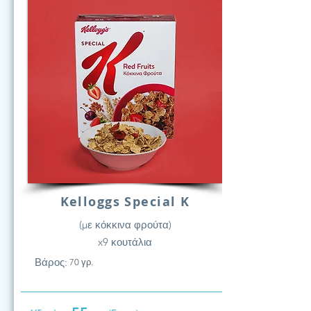
Kelloggs Special K
(με κόκκινα φρούτα)
x9 κουτάλια
Βάρος:
70 γρ.