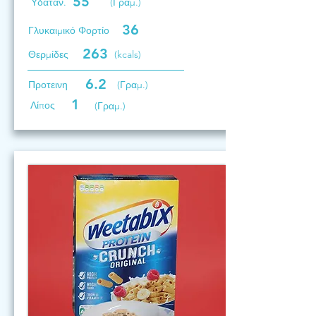
55
Υδατάν.
(Γραμ.)
36
Γλυκαιμικό Φορτίο
263
Θερμίδες
(kcals)
6.2
Προτεινη
(Γραμ.)
1
Λίπος
(Γραμ.)