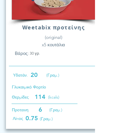
Weetabix προτείνης
(original)
x5 κουτάλια
Βάρος:
30 γρ.
20
Υδατάν.
(Γραμ.)
Γλυκαιμικό Φορτίο
114
Θερμίδες
(kcals)
6
Προτεινη
(Γραμ.)
0.75
Λίπος
(Γραμ.)