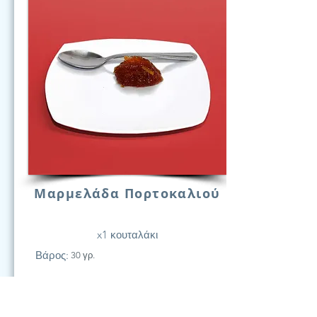
Μαρμελάδα Πορτοκαλιού
x1 κουταλάκι
Βάρος:
30 γρ.
21
Υδατάν.
(Γραμ.)