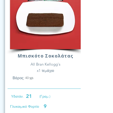
Μπισκότο Σοκολάτας
All Bran Kellogg's
x1 τεμάχιο
Βάρος:
40 γρ.
21
Υδατάν.
(Γραμ.)
9
Γλυκαιμικό Φορτίο