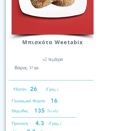
Μπισκότα Weetabix
x2 τεμάχια
Βάρος:
37 γρ.
26
Υδατάν.
(Γραμ.)
16
Γλυκαιμικό Φορτίο
135
Θερμίδες
(kcals)
4.3
Προτεινη
(Γραμ.)