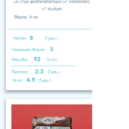
με 25γρ φυστικοβούτυρο (x1 κουταλάκι)
x1 τεμάχιο
Βάρος:
36 γρ.
8
Υδατάν.
(Γραμ.)
3
Γλυκαιμικό Φορτίο
92
Θερμίδες
(kcals)
2.3
Προτεινη
(Γραμ.)
4.9
Λίπος
(Γραμ.)