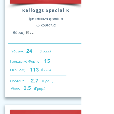
Kelloggs Special K
(με κόκκινα φρούτα)
x5 κουτάλια
Βάρος:
30 γρ.
24
Υδατάν.
(Γραμ.)
15
Γλυκαιμικό Φορτίο
113
Θερμίδες
(kcals)
2.7
Προτεινη
(Γραμ.)
0.5
Λίπος
(Γραμ.)