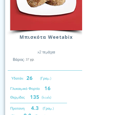
Μπισκότα Weetabix
x2 τεμάχια
Βάρος:
37 γρ.
26
Υδατάν.
(Γραμ.)
16
Γλυκαιμικό Φορτίο
135
Θερμίδες
(kcals)
4.3
Προτεινη
(Γραμ.)