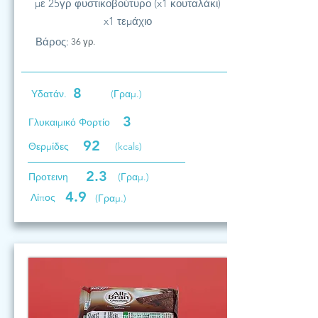
με 25γρ φυστικοβούτυρο (x1 κουταλάκι)
x1 τεμάχιο
Βάρος:
36 γρ.
8
Υδατάν.
(Γραμ.)
3
Γλυκαιμικό Φορτίο
92
Θερμίδες
(kcals)
2.3
Προτεινη
(Γραμ.)
4.9
Λίπος
(Γραμ.)