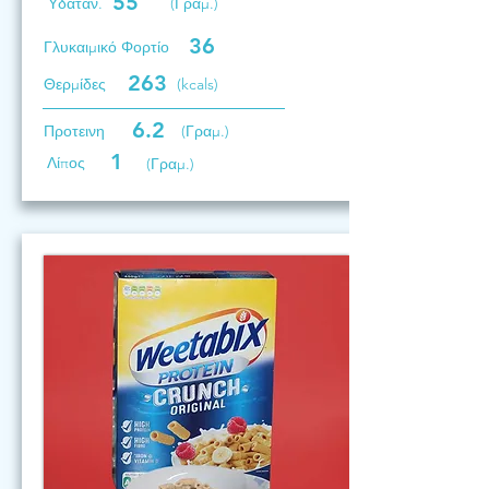
55
Υδατάν.
(Γραμ.)
36
Γλυκαιμικό Φορτίο
263
Θερμίδες
(kcals)
6.2
Προτεινη
(Γραμ.)
1
Λίπος
(Γραμ.)