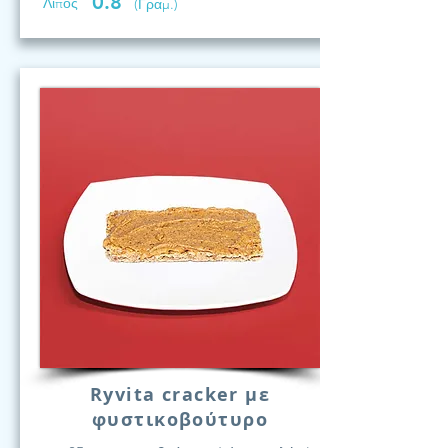
0.8
Λίπος
(Γραμ.)
Ryvita cracker με
φυστικοβούτυρο