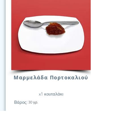
Μαρμελάδα Πορτοκαλιού
x1 κουταλάκι
Βάρος:
30 γρ.
21
Υδατάν.
(Γραμ.)