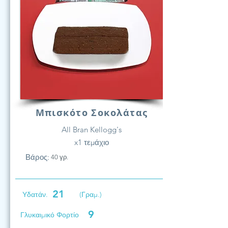
Μπισκότο Σοκολάτας
All Bran Kellogg's
x1 τεμάχιο
Βάρος:
40 γρ.
21
Υδατάν.
(Γραμ.)
9
Γλυκαιμικό Φορτίο