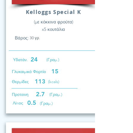
Kelloggs Special K
(με κόκκινα φρούτα)
x5 κουτάλια
Βάρος:
30 γρ.
24
Υδατάν.
(Γραμ.)
15
Γλυκαιμικό Φορτίο
113
Θερμίδες
(kcals)
2.7
Προτεινη
(Γραμ.)
0.5
Λίπος
(Γραμ.)