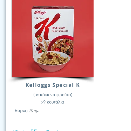
Kelloggs Special K
(με κόκκινα φρούτα)
x9 κουτάλια
Βάρος:
70 γρ.