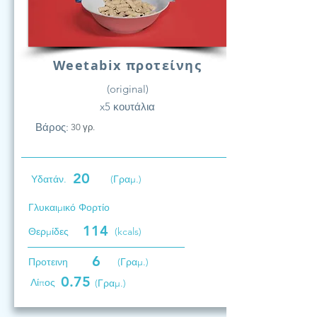
Weetabix προτείνης
(original)
x5 κουτάλια
Βάρος:
30 γρ.
20
Υδατάν.
(Γραμ.)
Γλυκαιμικό Φορτίο
114
Θερμίδες
(kcals)
6
Προτεινη
(Γραμ.)
0.75
Λίπος
(Γραμ.)