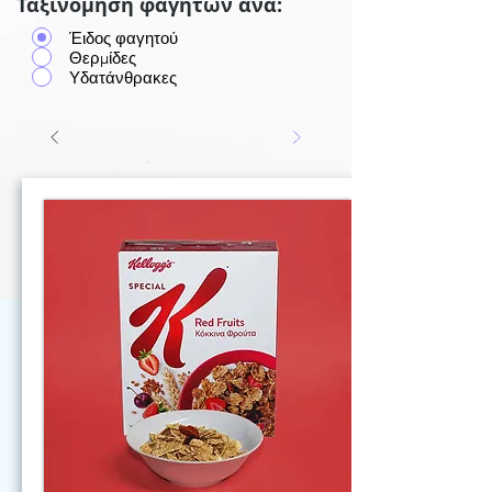
Ταξινόμηση φαγητών ανά:
Έιδος φαγητού
Θερμίδες
Υδατάνθρακες