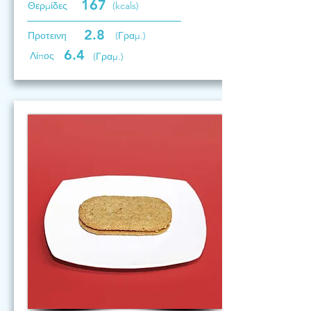
167
Θερμίδες
(kcals)
2.8
Προτεινη
(Γραμ.)
6.4
Λίπος
(Γραμ.)