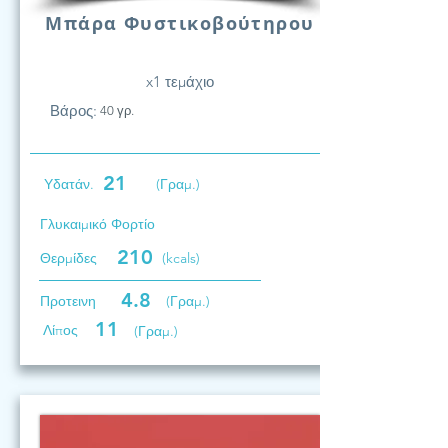
Μπάρα Φυστικοβούτηρου
x1 τεμάχιο
Βάρος:
40 γρ.
21
Υδατάν.
(Γραμ.)
Γλυκαιμικό Φορτίο
210
Θερμίδες
(kcals)
4.8
Προτεινη
(Γραμ.)
11
Λίπος
(Γραμ.)